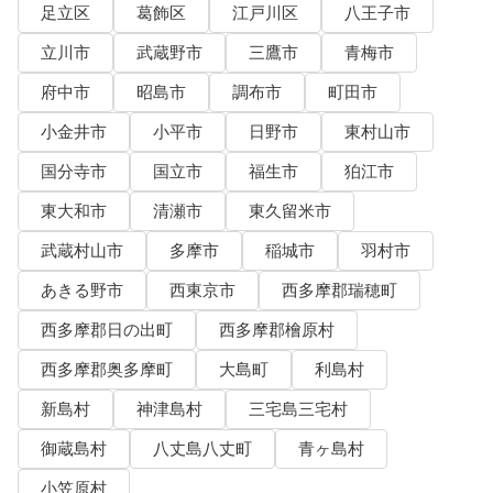
足立区
葛飾区
江戸川区
八王子市
立川市
武蔵野市
三鷹市
青梅市
府中市
昭島市
調布市
町田市
小金井市
小平市
日野市
東村山市
国分寺市
国立市
福生市
狛江市
東大和市
清瀬市
東久留米市
武蔵村山市
多摩市
稲城市
羽村市
あきる野市
西東京市
西多摩郡瑞穂町
西多摩郡日の出町
西多摩郡檜原村
西多摩郡奥多摩町
大島町
利島村
新島村
神津島村
三宅島三宅村
御蔵島村
八丈島八丈町
青ヶ島村
小笠原村