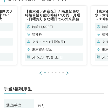
圏内のク
【東京都／新宿区】☆隔週勤務や
【東京
来バイ
時短希望可能◎時給1.1万円・月曜
水・木
大
～日曜お好きな曜日での外来業務
～★時給
療内科／
（精神科／非常勤）
ら徒歩
問診の
時給11,000円
時給
科／非
精神科
精
クリニック(保険診療)
ク
東京都新宿区
東
月,火,水,木,金,土,日
月,
<
>
手当/福利厚生
有り
通勤手当