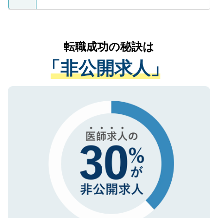
ているすべての個人データはご本人の許可
お気軽にご相談ください。先生専任のキャ
なく、医療機関側に開示したり、第三者に
リアパートナーが将来のご希望などをおう
提供することは一切ありません。また弊社
かがいして、現在の医療機関の状況や紹介
転職成功の秘訣は
は、個人情報の取り扱いについての厳密な
経験をまじえながら、適切なアドバイスを
管理基準を満たした事業者のみに付与され
「非公開求人」
させていただきます。すぐにご転職をされ
る、プライバシーマークを取得済みです。
ない方には、長期的なサポートが可能です
ご登録いただいた個人情報は、SSL（デー
ので、まずはご登録ください。
タ暗号化）によって保護されていますの
で、機密保持に関してもご安心ください。