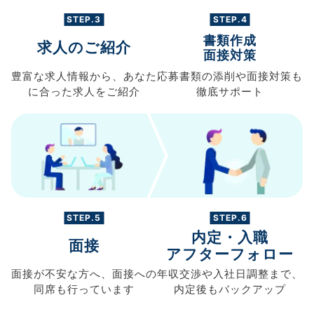
STEP.3
STEP.4
書類作成
求人のご紹介
面接対策
豊富な求人情報から、
あなた
応募書類の
添削や面接対策も
に合った求人を
ご紹介
徹底サポート
STEP.5
STEP.6
内定・入職
面接
アフターフォロー
面接が不安な方へ、
面接への
年収交渉や
入社日調整まで、
同席も
行っています
内定後もバックアップ