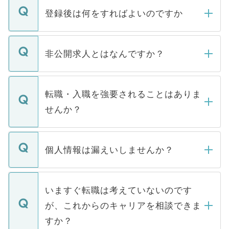
登録後は何をすればよいのですか
ご登録いただきましたら、弊社担当者がご
登録内容を確認し、その後メールもしくは
非公開求人とはなんですか？
お電話にて次のステップのご案内をいたし
ます。通常、5営業日以内にはご連絡をせて
マイナビDOCTORで取り扱っている求人の
いただきますので、しばらくお待ちくださ
うち約3割は、Webサイトからご覧いただ
転職・入職を強要されることはありま
い。
けない「非公開求人」です。非公開求人は
せんか？
下記の理由によって、一般には公開してい
ません。
転職・入職を強要することは一切ありませ
ん。また、仮に応募先から内定をいただい
個人情報は漏えいしませんか？
■応募殺到を避けるため 人気のある医療機
たとしても、ご本人が納得しない限り、内
関を公にしてしまうと、応募が殺到する場
定を承諾する必要はありません。内定先へ
個人情報が漏えいすることはありませんの
合があります。 選考を効率よく行うため
の辞退の連絡はキャリアパートナーが行い
で、ご安心ください。当サイトからの登録
いますぐ転職は考えていないのです
に、医療機関が求める条件に合った人材の
ますので、ご安心ください。
などで収集したご登録者様の個人情報は、
が、これからのキャリアを相談できま
みを人材紹介会社に依頼するケースが増え
ご本人のキャリアアップおよび転職活動の
ています。
すか？
支援を目的に使用いたします。お預かりし