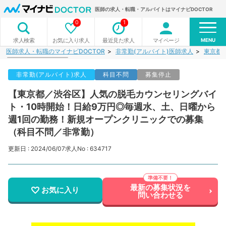
医師の求人・転職・アルバイトはマイナビDOCTOR
0
1
MENU
お気に入り求人
最近見た求人
マイページ
求人検索
医師求人・転職のマイナビDOCTOR
非常勤(アルバイト)医師求人
東京都
非常勤(アルバイト)求人
科目不問
募集停止
【東京都／渋谷区】人気の脱毛カウンセリングバイ
ト・10時開始！日給9万円◎毎週水、土、日曜から
週1回の勤務！新規オープンクリニックでの募集
（科目不問／非常勤）
更新日 : 2024/06/07
求人No : 634717
最新の募集状況を
お気に入り
問い合わせる