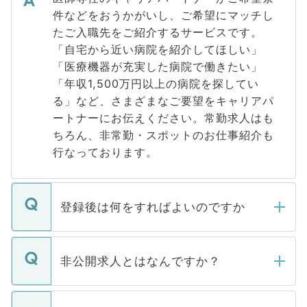
件などをおうかがいし、ご希望にマッチし
たご入職先をご紹介するサービスです。
「自宅から近い病院を紹介してほしい」
「医療機器が充実した病院で働きたい」
「年収1,500万円以上の病院を探してい
る」など、さまざまなご要望をキャリアパ
ートナーにお伝えください。常勤求人はも
ちろん、非常勤・スポットのお仕事紹介も
行なっております。
登録後は何をすればよいのですか
ご登録いただきましたら、弊社担当者がご
登録内容を確認し、その後メールもしくは
非公開求人とはなんですか？
お電話にて次のステップのご案内をいたし
ます。通常、5営業日以内にはご連絡をせて
マイナビDOCTORで取り扱っている求人の