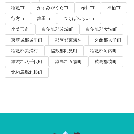
稲敷市
かすみがうら市
桜川市
神栖市
行方市
鉾田市
つくばみらい市
小美玉市
東茨城郡茨城町
東茨城郡大洗町
東茨城郡城里町
那珂郡東海村
久慈郡大子町
稲敷郡美浦村
稲敷郡阿見町
稲敷郡河内町
結城郡八千代町
猿島郡五霞町
猿島郡境町
北相馬郡利根町