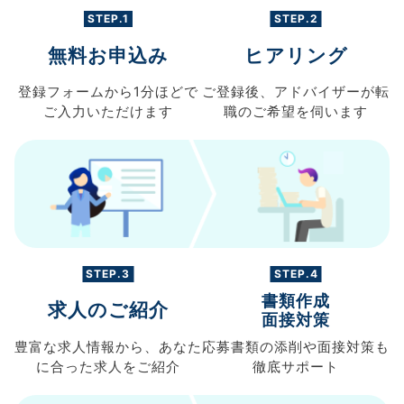
STEP.1
STEP.2
無料お申込み
ヒアリング
登録フォームから
1分ほどで
ご登録後、
アドバイザーが転
ご入力
いただけます
職の
ご希望を伺います
STEP.3
STEP.4
書類作成
求人のご紹介
面接対策
豊富な求人情報から、
あなた
応募書類の
添削や面接対策も
に合った求人を
ご紹介
徹底サポート