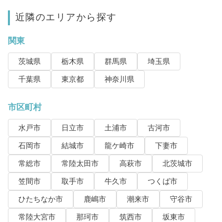
近隣のエリアから探す
関東
茨城県
栃木県
群馬県
埼玉県
千葉県
東京都
神奈川県
市区町村
水戸市
日立市
土浦市
古河市
石岡市
結城市
龍ケ崎市
下妻市
常総市
常陸太田市
高萩市
北茨城市
笠間市
取手市
牛久市
つくば市
ひたちなか市
鹿嶋市
潮来市
守谷市
常陸大宮市
那珂市
筑西市
坂東市