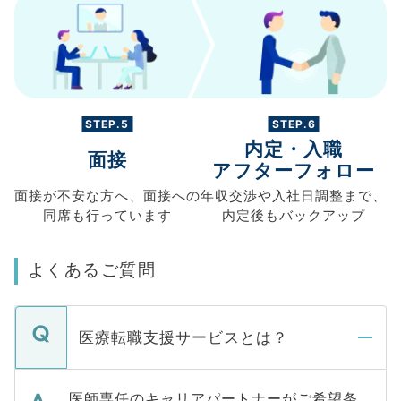
STEP.5
STEP.6
内定・入職
面接
アフターフォロー
面接が不安な方へ、
面接への
年収交渉や
入社日調整まで、
同席も
行っています
内定後もバックアップ
よくあるご質問
医療転職支援サービスとは？
医師専任のキャリアパートナーがご希望条