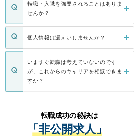
いただきますので、しばらくお待ちくださ
うち約3割は、Webサイトからご覧いただ
転職・入職を強要されることはありま
い。
けない「非公開求人」です。非公開求人は
せんか？
下記の理由によって、一般には公開してい
ません。
転職・入職を強要することは一切ありませ
ん。また、仮に応募先から内定をいただい
個人情報は漏えいしませんか？
■応募殺到を避けるため 人気のある医療機
たとしても、ご本人が納得しない限り、内
関を公にしてしまうと、応募が殺到する場
定を承諾する必要はありません。内定先へ
個人情報が漏えいすることはありませんの
合があります。 選考を効率よく行うため
の辞退の連絡はキャリアパートナーが行い
で、ご安心ください。当サイトからの登録
いますぐ転職は考えていないのです
に、医療機関が求める条件に合った人材の
ますので、ご安心ください。
などで収集したご登録者様の個人情報は、
が、これからのキャリアを相談できま
みを人材紹介会社に依頼するケースが増え
ご本人のキャリアアップおよび転職活動の
ています。
すか？
支援を目的に使用いたします。お預かりし
ているすべての個人データはご本人の許可
お気軽にご相談ください。先生専任のキャ
なく、医療機関側に開示したり、第三者に
リアパートナーが将来のご希望などをおう
提供することは一切ありません。また弊社
かがいして、現在の医療機関の状況や紹介
転職成功の秘訣は
は、個人情報の取り扱いについての厳密な
経験をまじえながら、適切なアドバイスを
管理基準を満たした事業者のみに付与され
「非公開求人」
させていただきます。すぐにご転職をされ
る、プライバシーマークを取得済みです。
ない方には、長期的なサポートが可能です
ご登録いただいた個人情報は、SSL（デー