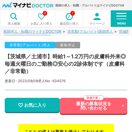
医師の求人・転職・アルバイトはマイナビDOCTOR
0
1
MENU
お気に入り求人
最近見た求人
マイページ
求人検索
医師求人・転職のマイナビDOCTOR
非常勤(アルバイト)医師求人
茨城県
非常勤(アルバイト)求人
募集停止
【茨城県／土浦市】時給1～1.2万円の皮膚科外来◎
毎週火曜日のご勤務◎安心の2診体制です（皮膚科
／非常勤）
更新日 : 2023/08/08
求人No : 634576
最新の募集状況を
お気に入り
問い合わせる
こちらの求人は募集を停止しております。