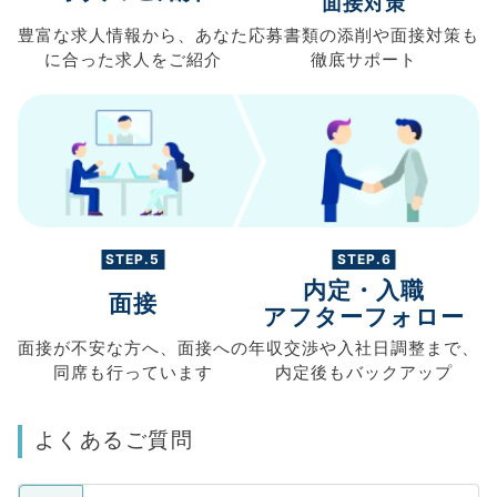
面接対策
豊富な求人情報から、
あなた
応募書類の
添削や面接対策も
に合った求人を
ご紹介
徹底サポート
STEP.5
STEP.6
内定・入職
面接
アフターフォロー
面接が不安な方へ、
面接への
年収交渉や
入社日調整まで、
同席も
行っています
内定後もバックアップ
よくあるご質問