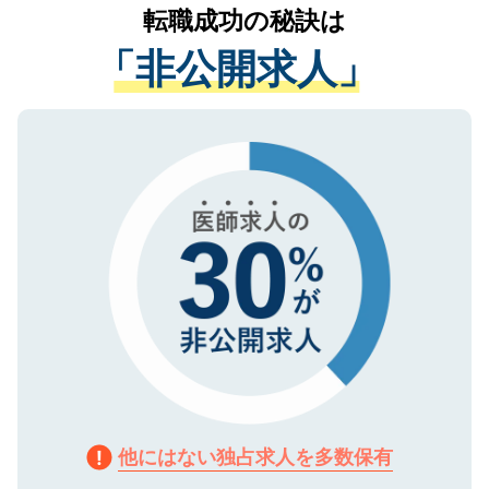
かがいして、現在の医療機関の状況や紹介
転職成功の秘訣は
は、個人情報の取り扱いについての厳密な
経験をまじえながら、適切なアドバイスを
管理基準を満たした事業者のみに付与され
「非公開求人」
させていただきます。すぐにご転職をされ
る、プライバシーマークを取得済みです。
ない方には、長期的なサポートが可能です
ご登録いただいた個人情報は、SSL（デー
ので、まずはご登録ください。
タ暗号化）によって保護されていますの
で、機密保持に関してもご安心ください。
他にはない独占求人を多数保有