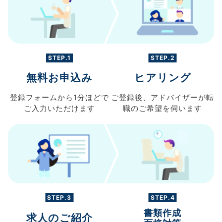
STEP.1
STEP.2
無料お申込み
ヒアリング
登録フォームから
1分ほどで
ご登録後、
アドバイザーが転
ご入力
いただけます
職の
ご希望を伺います
STEP.3
STEP.4
書類作成
求人のご紹介