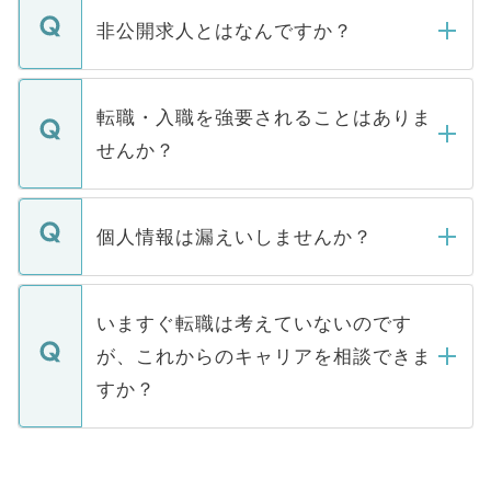
登録内容を確認し、その後メールもしくは
非公開求人とはなんですか？
お電話にて次のステップのご案内をいたし
ます。通常、5営業日以内にはご連絡をせて
マイナビDOCTORで取り扱っている求人の
いただきますので、しばらくお待ちくださ
うち約3割は、Webサイトからご覧いただ
転職・入職を強要されることはありま
い。
けない「非公開求人」です。非公開求人は
せんか？
下記の理由によって、一般には公開してい
ません。
転職・入職を強要することは一切ありませ
ん。また、仮に応募先から内定をいただい
個人情報は漏えいしませんか？
■応募殺到を避けるため 人気のある医療機
たとしても、ご本人が納得しない限り、内
関を公にしてしまうと、応募が殺到する場
定を承諾する必要はありません。内定先へ
個人情報が漏えいすることはありませんの
合があります。 選考を効率よく行うため
の辞退の連絡はキャリアパートナーが行い
で、ご安心ください。当サイトからの登録
いますぐ転職は考えていないのです
に、医療機関が求める条件に合った人材の
ますので、ご安心ください。
などで収集したご登録者様の個人情報は、
が、これからのキャリアを相談できま
みを人材紹介会社に依頼するケースが増え
ご本人のキャリアアップおよび転職活動の
ています。
すか？
支援を目的に使用いたします。お預かりし
ているすべての個人データはご本人の許可
お気軽にご相談ください。先生専任のキャ
なく、医療機関側に開示したり、第三者に
リアパートナーが将来のご希望などをおう
提供することは一切ありません。また弊社