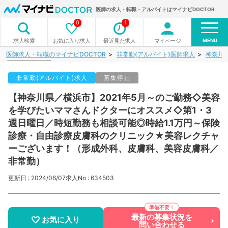
医師の求人・転職・アルバイトはマイナビDOCTOR
0
1
MENU
お気に入り求人
最近見た求人
マイページ
求人検索
医師求人・転職のマイナビDOCTOR
非常勤(アルバイト)医師求人
神奈川
非常勤(アルバイト)求人
募集停止
【神奈川県／横浜市】2021年5月～のご勤務◇美容
を学びたいママさんドクターにオススメ◇第1・3
週日曜日／時短勤務も相談可能◎時給1.1万円～保険
診療・自由診療皮膚科のクリニック★美容レクチャ
ーございます！（形成外科、皮膚科、美容皮膚科／
非常勤）
更新日 : 2024/06/07
求人No : 634503
最新の募集状況を
お気に入り
問い合わせる