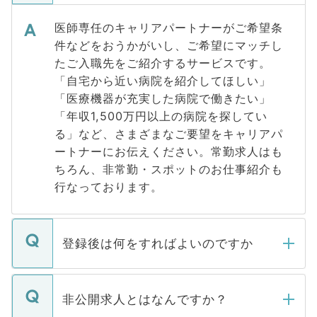
医師専任のキャリアパートナーがご希望条
件などをおうかがいし、ご希望にマッチし
たご入職先をご紹介するサービスです。
「自宅から近い病院を紹介してほしい」
「医療機器が充実した病院で働きたい」
「年収1,500万円以上の病院を探してい
る」など、さまざまなご要望をキャリアパ
ートナーにお伝えください。常勤求人はも
ちろん、非常勤・スポットのお仕事紹介も
行なっております。
登録後は何をすればよいのですか
ご登録いただきましたら、弊社担当者がご
登録内容を確認し、その後メールもしくは
非公開求人とはなんですか？
お電話にて次のステップのご案内をいたし