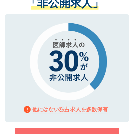
「非公開求人」
させていただきます。すぐにご転職をされ
る、プライバシーマークを取得済みです。
ない方には、長期的なサポートが可能です
ご登録いただいた個人情報は、SSL（デー
ので、まずはご登録ください。
タ暗号化）によって保護されていますの
で、機密保持に関してもご安心ください。
他にはない独占求人を多数保有