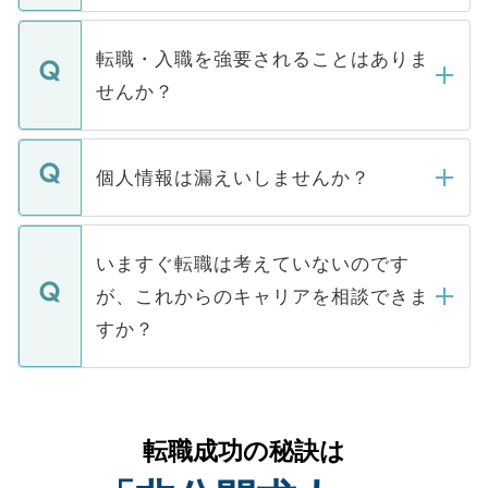
ます。通常、5営業日以内にはご連絡をせて
マイナビDOCTORで取り扱っている求人の
いただきますので、しばらくお待ちくださ
うち約3割は、Webサイトからご覧いただ
転職・入職を強要されることはありま
い。
けない「非公開求人」です。非公開求人は
せんか？
下記の理由によって、一般には公開してい
ません。
転職・入職を強要することは一切ありませ
ん。また、仮に応募先から内定をいただい
個人情報は漏えいしませんか？
■応募殺到を避けるため 人気のある医療機
たとしても、ご本人が納得しない限り、内
関を公にしてしまうと、応募が殺到する場
定を承諾する必要はありません。内定先へ
個人情報が漏えいすることはありませんの
合があります。 選考を効率よく行うため
の辞退の連絡はキャリアパートナーが行い
で、ご安心ください。当サイトからの登録
いますぐ転職は考えていないのです
に、医療機関が求める条件に合った人材の
ますので、ご安心ください。
などで収集したご登録者様の個人情報は、
が、これからのキャリアを相談できま
みを人材紹介会社に依頼するケースが増え
ご本人のキャリアアップおよび転職活動の
ています。
すか？
支援を目的に使用いたします。お預かりし
ているすべての個人データはご本人の許可
お気軽にご相談ください。先生専任のキャ
なく、医療機関側に開示したり、第三者に
リアパートナーが将来のご希望などをおう
提供することは一切ありません。また弊社
かがいして、現在の医療機関の状況や紹介
転職成功の秘訣は
は、個人情報の取り扱いについての厳密な
経験をまじえながら、適切なアドバイスを
管理基準を満たした事業者のみに付与され