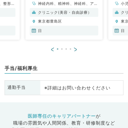
、整形外
神経内科、精神科、神経科、アレ
小
外科、心
ルギー科、リウマチ科、小児科、
クリニック(美容・自由診療）
ク
一般内
整形外科、形成外科、美容外科、
東京都豊島区
東
内科、消
脳神経外科、呼吸器外科、心臓血
内科、外
管外科、小児外科、皮膚科、泌尿
日
日
化器外
器科、産婦人科、産科、婦人科、
眼科、耳鼻咽喉科、気管食道科、
<
>
放射線科、リハビリテーション
科、麻酔科、ペインクリニック、
人工透析科、緩和ケア科、一般内
手当/福利厚生
科、循環器内科、呼吸器内科、消
化器内科、内分泌・代謝内科、腎
臓内科、老年内科、血液内科、外
※詳細はお問い合わせください
通勤手当
科系全般、一般外科、消化器外
科、乳腺外科、総合診療科、美容
皮膚科、健診・人間ドック、救急
科・ＩＣＵ、病理科、基礎医学
系、膠原病科、スポーツ整形外
医師専任のキャリアパートナー
が
科、大腸・肛門外科、その他、産
職場の雰囲気や人間関係、
教育・研修制度など