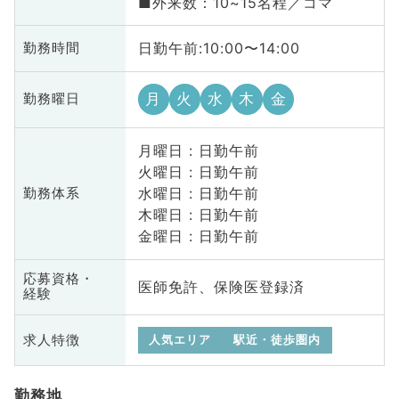
■外来数：10~15名程／コマ
日勤午前:10:00〜14:00
勤務時間
月
火
水
木
金
勤務曜日
月曜日 : 日勤午前
火曜日 : 日勤午前
水曜日 : 日勤午前
勤務体系
木曜日 : 日勤午前
金曜日 : 日勤午前
応募資格・
医師免許、保険医登録済
経験
求人特徴
人気エリア
駅近・徒歩圏内
勤務地