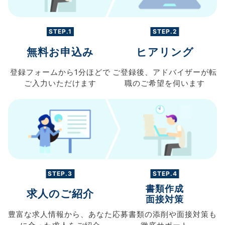
STEP.1
STEP.2
無料お申込み
ヒアリング
登録フォームから
1分ほどで
ご登録後、
アドバイザーが転
ご入力
いただけます
職の
ご希望を伺います
STEP.3
STEP.4
書類作成
求人のご紹介
面接対策
豊富な求人情報から、
あなた
応募書類の
添削や面接対策も