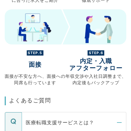
に合った求人を
ご紹介
徹底サポート
STEP.5
STEP.6
内定・入職
面接
アフターフォロー
面接が不安な方へ、
面接への
年収交渉や
入社日調整まで、
同席も
行っています
内定後もバックアップ
よくあるご質問
医療転職支援サービスとは？