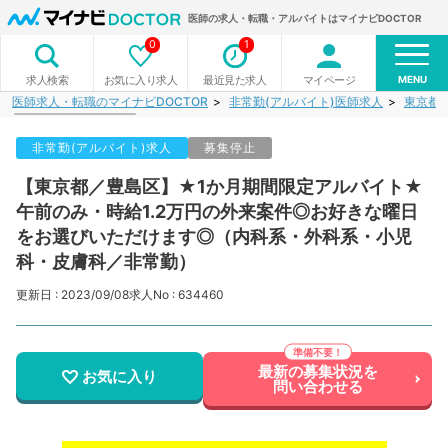
医師の求人・転職・アルバイトはマイナビDOCTOR
0
1
MENU
お気に入り求人
最近見た求人
マイページ
求人検索
医師求人・転職のマイナビDOCTOR
非常勤(アルバイト)医師求人
東京都
非常勤(アルバイト)求人
募集停止
【東京都／豊島区】★1か月期間限定アルバイト★
午前のみ・時給1.2万円の外来案件◎お好きな曜日
をお選びいただけます◎（内科系・外科系・小児
科・皮膚科／非常勤）
更新日 : 2023/09/08
求人No : 634460
最新の募集状況を
お気に入り
問い合わせる