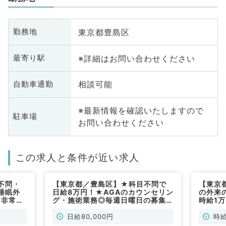
東京都豊島区
勤務地
※詳細はお問い合わせください
最寄り駅
相談可能
自動車通勤
※最新情報を確認いたしますので
駐車場
お問い合わせください
この求人と条件が近い求人
不問・
【東京都／豊島区】★科目不問で
【東京
睡眠外
日給8万円！★AGAのカウンセリン
の外来の
／非常
グ・施術業務◎毎週日曜日の募集◎
時給1
駅チカクリニック～（科目不問／非
リニッ
常勤）
談可能
日給80,000円
時給
勤）