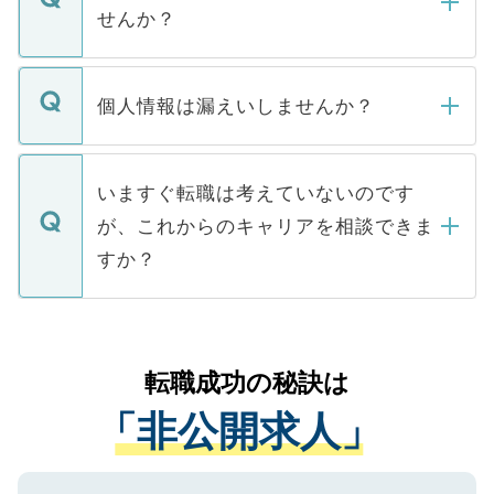
い。
けない「非公開求人」です。非公開求人は
せんか？
下記の理由によって、一般には公開してい
ません。
転職・入職を強要することは一切ありませ
ん。また、仮に応募先から内定をいただい
個人情報は漏えいしませんか？
■応募殺到を避けるため 人気のある医療機
たとしても、ご本人が納得しない限り、内
関を公にしてしまうと、応募が殺到する場
定を承諾する必要はありません。内定先へ
個人情報が漏えいすることはありませんの
合があります。 選考を効率よく行うため
の辞退の連絡はキャリアパートナーが行い
で、ご安心ください。当サイトからの登録
いますぐ転職は考えていないのです
に、医療機関が求める条件に合った人材の
ますので、ご安心ください。
などで収集したご登録者様の個人情報は、
が、これからのキャリアを相談できま
みを人材紹介会社に依頼するケースが増え
ご本人のキャリアアップおよび転職活動の
ています。
すか？
支援を目的に使用いたします。お預かりし
ているすべての個人データはご本人の許可
お気軽にご相談ください。先生専任のキャ
なく、医療機関側に開示したり、第三者に
リアパートナーが将来のご希望などをおう
提供することは一切ありません。また弊社
かがいして、現在の医療機関の状況や紹介
転職成功の秘訣は
は、個人情報の取り扱いについての厳密な
経験をまじえながら、適切なアドバイスを
管理基準を満たした事業者のみに付与され
「非公開求人」
させていただきます。すぐにご転職をされ
る、プライバシーマークを取得済みです。
ない方には、長期的なサポートが可能です
ご登録いただいた個人情報は、SSL（デー
ので、まずはご登録ください。
タ暗号化）によって保護されていますの