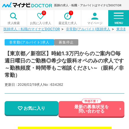
医師の求人・転職・アルバイトはマイナビDOCTOR
0
1
MENU
お気に入り求人
最近見た求人
マイページ
求人検索
医師求人・転職のマイナビDOCTOR
非常勤(アルバイト)医師求人
東京都
非常勤(アルバイト)求人
募集停止
【東京都／新宿区】時給1.3万円からのご案内◎毎
週日曜日のご勤務◎希少な眼科オペのみの求人です
～勤務頻度・時間帯もご相談ください～（眼科／非
常勤）
更新日 : 2026/02/19
求人No : 634262
最新の募集状況を
お気に入り
問い合わせる