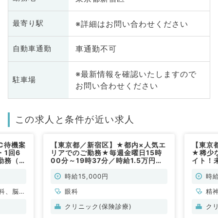
※詳細はお問い合わせください
最寄り駅
車通勤不可
自動車通勤
※最新情報を確認いたしますので
駐車場
お問い合わせください
この求人と条件が近い求人
C待機案
【東京都／新宿区】★都内×人気エ
【東京
1回6
リアでのご勤務★毎週金曜日15時
★稀少
勤務（科
00分～19時37分／時給1.5万円の
イト！
眼科外来アルバイトです！（眼科／
日の募
非常勤）
ック（
時給15,000円
時給
科、脳神
眼科
精
皮膚科、
リ
クリニック(保険診療)
ク
喉科、放
婦