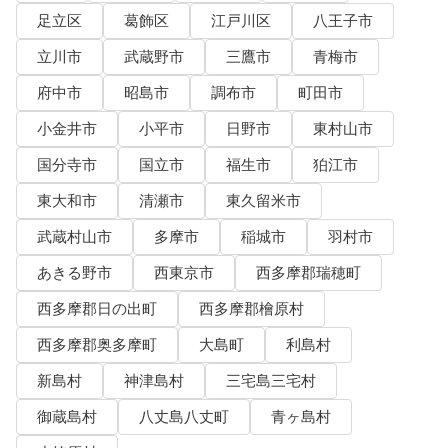
足立区
葛飾区
江戸川区
八王子市
立川市
武蔵野市
三鷹市
青梅市
府中市
昭島市
調布市
町田市
小金井市
小平市
日野市
東村山市
国分寺市
国立市
福生市
狛江市
東大和市
清瀬市
東久留米市
武蔵村山市
多摩市
稲城市
羽村市
あきる野市
西東京市
西多摩郡瑞穂町
西多摩郡日の出町
西多摩郡檜原村
西多摩郡奥多摩町
大島町
利島村
新島村
神津島村
三宅島三宅村
御蔵島村
八丈島八丈町
青ヶ島村