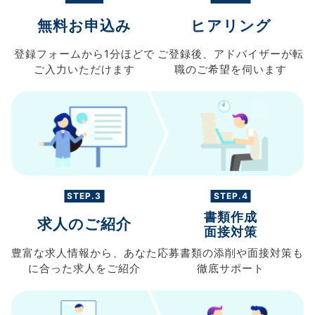
無料お申込み
ヒアリング
登録フォームから
1分ほどで
ご登録後、
アドバイザーが転
ご入力
いただけます
職の
ご希望を伺います
STEP.3
STEP.4
書類作成
求人のご紹介
面接対策
豊富な求人情報から、
あなた
応募書類の
添削や面接対策も
に合った求人を
ご紹介
徹底サポート