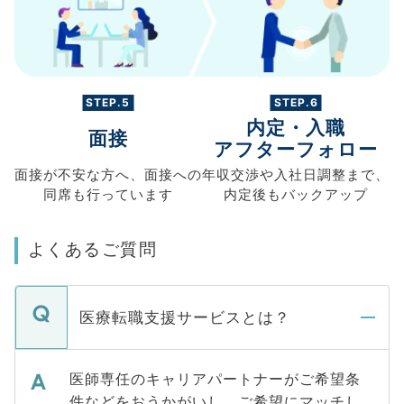
STEP.5
STEP.6
内定・入職
面接
アフターフォロー
面接が不安な方へ、
面接への
年収交渉や
入社日調整まで、
同席も
行っています
内定後もバックアップ
よくあるご質問
医療転職支援サービスとは？
医師専任のキャリアパートナーがご希望条
件などをおうかがいし、ご希望にマッチし