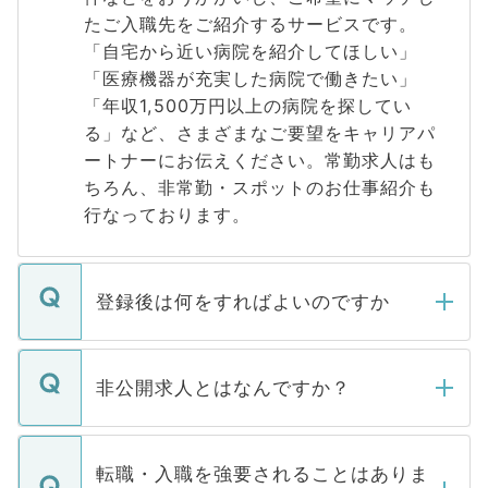
たご入職先をご紹介するサービスです。
「自宅から近い病院を紹介してほしい」
「医療機器が充実した病院で働きたい」
「年収1,500万円以上の病院を探してい
る」など、さまざまなご要望をキャリアパ
ートナーにお伝えください。常勤求人はも
ちろん、非常勤・スポットのお仕事紹介も
行なっております。
登録後は何をすればよいのですか
ご登録いただきましたら、弊社担当者がご
登録内容を確認し、その後メールもしくは
非公開求人とはなんですか？
お電話にて次のステップのご案内をいたし
ます。通常、5営業日以内にはご連絡をせて
マイナビDOCTORで取り扱っている求人の
いただきますので、しばらくお待ちくださ
うち約3割は、Webサイトからご覧いただ
転職・入職を強要されることはありま