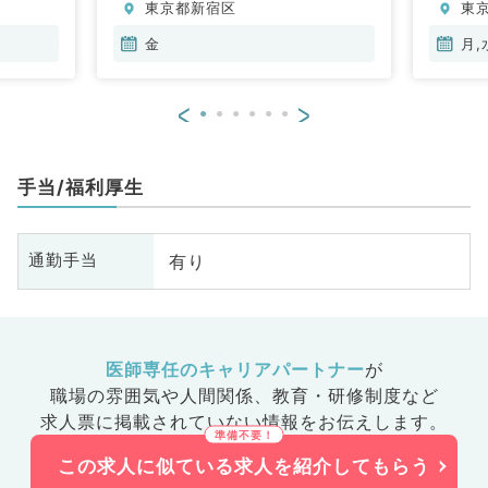
東京都新宿区
東
科、外科
鼻
器外科、
科
金
月,
科
科
<
>
系
美
救
手当/福利厚生
学
有り
通勤手当
医師専任のキャリアパートナー
が
職場の雰囲気や人間関係、
教育・研修制度など
求人票に掲載されていない情報をお伝えします。
この求人に似ている求人を紹介してもらう