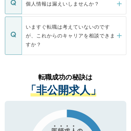
ん。また、仮に応募先から内定をいただい
個人情報は漏えいしませんか？
■応募殺到を避けるため 人気のある医療機
たとしても、ご本人が納得しない限り、内
関を公にしてしまうと、応募が殺到する場
定を承諾する必要はありません。内定先へ
個人情報が漏えいすることはありませんの
合があります。 選考を効率よく行うため
の辞退の連絡はキャリアパートナーが行い
で、ご安心ください。当サイトからの登録
いますぐ転職は考えていないのです
に、医療機関が求める条件に合った人材の
ますので、ご安心ください。
などで収集したご登録者様の個人情報は、
が、これからのキャリアを相談できま
みを人材紹介会社に依頼するケースが増え
ご本人のキャリアアップおよび転職活動の
ています。
すか？
支援を目的に使用いたします。お預かりし
ているすべての個人データはご本人の許可
お気軽にご相談ください。先生専任のキャ
なく、医療機関側に開示したり、第三者に
リアパートナーが将来のご希望などをおう
提供することは一切ありません。また弊社
かがいして、現在の医療機関の状況や紹介
転職成功の秘訣は
は、個人情報の取り扱いについての厳密な
経験をまじえながら、適切なアドバイスを
管理基準を満たした事業者のみに付与され
「非公開求人」
させていただきます。すぐにご転職をされ
る、プライバシーマークを取得済みです。
ない方には、長期的なサポートが可能です
ご登録いただいた個人情報は、SSL（デー
ので、まずはご登録ください。
タ暗号化）によって保護されていますの
で、機密保持に関してもご安心ください。