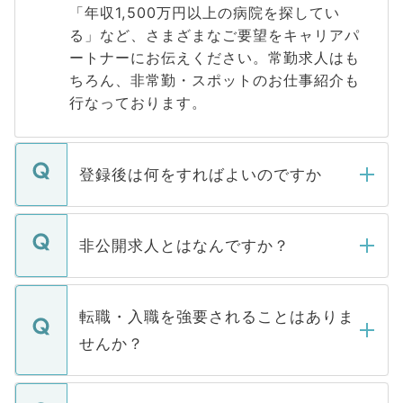
「年収1,500万円以上の病院を探してい
る」など、さまざまなご要望をキャリアパ
ートナーにお伝えください。常勤求人はも
ちろん、非常勤・スポットのお仕事紹介も
行なっております。
登録後は何をすればよいのですか
ご登録いただきましたら、弊社担当者がご
登録内容を確認し、その後メールもしくは
非公開求人とはなんですか？
お電話にて次のステップのご案内をいたし
ます。通常、5営業日以内にはご連絡をせて
マイナビDOCTORで取り扱っている求人の
いただきますので、しばらくお待ちくださ
うち約3割は、Webサイトからご覧いただ
転職・入職を強要されることはありま
い。
けない「非公開求人」です。非公開求人は
せんか？
下記の理由によって、一般には公開してい
ません。
転職・入職を強要することは一切ありませ