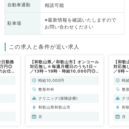
相談可能
自動車通勤
※最新情報を確認いたしますので
駐車場
お問い合わせください
この求人と条件が近い求人
2日勤務
【和歌山県／和歌山市】オンコール
【和歌
0万円◎
対応無し☆毎週月曜日のうち1日～
対応無
のお仕事
／13時～19時・時給10,000円◎
／9時～
外来診療のお仕事です（整形外科／
来診療
非常勤）
常勤）
時給10,000円
時給
整形外科
整
クリニック(保険診療)
ク
和歌山県和歌山市
和
月
月