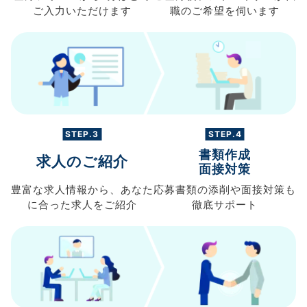
ご入力
いただけます
職の
ご希望を伺います
STEP.3
STEP.4
書類作成
求人のご紹介
面接対策
豊富な求人情報から、
あなた
応募書類の
添削や面接対策も
に合った求人を
ご紹介
徹底サポート