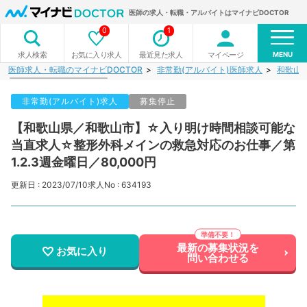
医師の求人・転職・アルバイトはマイナビDOCTOR
0
1
MENU
お気に入り求人
最近見た求人
マイページ
求人検索
医師求人・転職のマイナビDOCTOR
非常勤(アルバイト)医師求人
和歌山
非常勤(アルバイト)求人
募集停止
【和歌山県／和歌山市】☆入り明け時間相談可能な
当直求人☆整形外科メインの救急対応のお仕事／第
1.2.3週金曜日／80,000円
更新日 : 2023/07/10
求人No : 634193
最新の募集状況を
お気に入り
問い合わせる