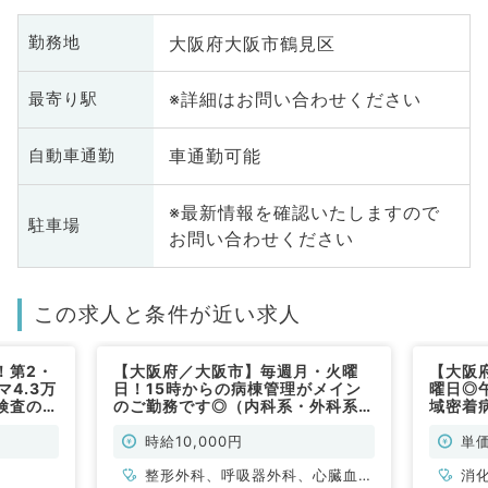
大阪府大阪市鶴見区
勤務地
※詳細はお問い合わせください
最寄り駅
車通勤可能
自動車通勤
※最新情報を確認いたしますので
駐車場
お問い合わせください
この求人と条件が近い求人
！第2・
【大阪府／大阪市】毎週月・火曜
【大阪
4.3万
日！15時からの病棟管理がメイン
曜日◎午
検査のお
のご勤務です◎（内科系・外科系／
域密着
）
非常勤）
仕事で
時給10,000円
単価
整形外科、呼吸器外科、心臓血管
消