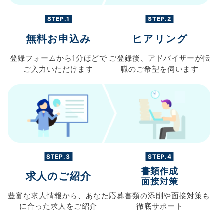
STEP.1
STEP.2
無料お申込み
ヒアリング
登録フォームから
1分ほどで
ご登録後、
アドバイザーが転
ご入力
いただけます
職の
ご希望を伺います
STEP.3
STEP.4
書類作成
求人のご紹介
面接対策
豊富な求人情報から、
あなた
応募書類の
添削や面接対策も
に合った求人を
ご紹介
徹底サポート