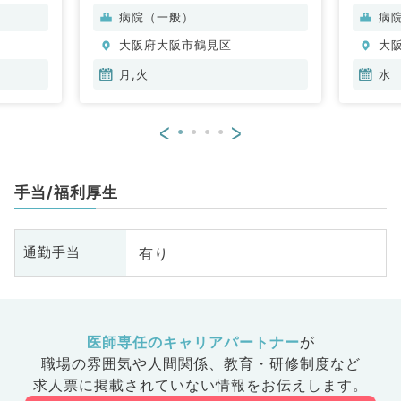
外科、一般内科、循環器内科、呼
病院（一般）
病
吸器内科、消化器内科、内分泌・
大阪府大阪市鶴見区
大
代謝内科、外科系全般、一般外
科、消化器外科
月,火
水
<
>
手当/福利厚生
有り
通勤手当
医師専任のキャリアパートナー
が
職場の雰囲気や人間関係、
教育・研修制度など
求人票に掲載されていない情報をお伝えします。