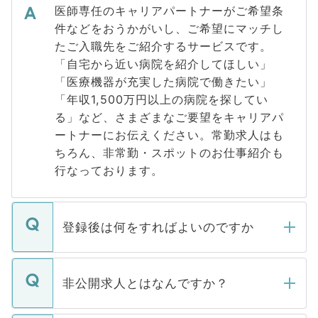
医師専任のキャリアパートナーがご希望条
件などをおうかがいし、ご希望にマッチし
たご入職先をご紹介するサービスです。
「自宅から近い病院を紹介してほしい」
「医療機器が充実した病院で働きたい」
「年収1,500万円以上の病院を探してい
る」など、さまざまなご要望をキャリアパ
ートナーにお伝えください。常勤求人はも
ちろん、非常勤・スポットのお仕事紹介も
行なっております。
登録後は何をすればよいのですか
ご登録いただきましたら、弊社担当者がご
登録内容を確認し、その後メールもしくは
非公開求人とはなんですか？
お電話にて次のステップのご案内をいたし
ます。通常、5営業日以内にはご連絡をせて
マイナビDOCTORで取り扱っている求人の