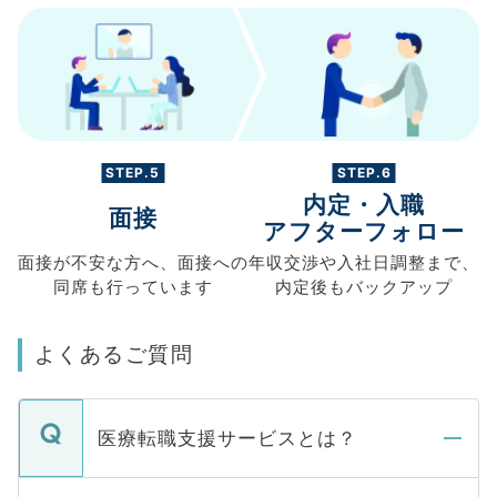
STEP.5
STEP.6
内定・入職
面接
アフターフォロー
面接が不安な方へ、
面接への
年収交渉や
入社日調整まで、
同席も
行っています
内定後もバックアップ
よくあるご質問
医療転職支援サービスとは？