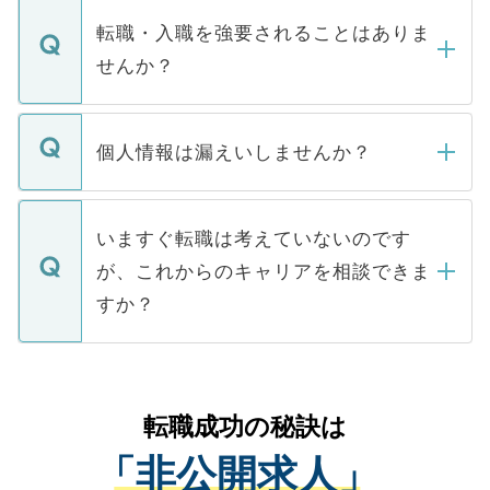
いただきますので、しばらくお待ちくださ
うち約3割は、Webサイトからご覧いただ
転職・入職を強要されることはありま
い。
けない「非公開求人」です。非公開求人は
せんか？
下記の理由によって、一般には公開してい
ません。
転職・入職を強要することは一切ありませ
ん。また、仮に応募先から内定をいただい
個人情報は漏えいしませんか？
■応募殺到を避けるため 人気のある医療機
たとしても、ご本人が納得しない限り、内
関を公にしてしまうと、応募が殺到する場
定を承諾する必要はありません。内定先へ
個人情報が漏えいすることはありませんの
合があります。 選考を効率よく行うため
の辞退の連絡はキャリアパートナーが行い
で、ご安心ください。当サイトからの登録
いますぐ転職は考えていないのです
に、医療機関が求める条件に合った人材の
ますので、ご安心ください。
などで収集したご登録者様の個人情報は、
が、これからのキャリアを相談できま
みを人材紹介会社に依頼するケースが増え
ご本人のキャリアアップおよび転職活動の
ています。
すか？
支援を目的に使用いたします。お預かりし
ているすべての個人データはご本人の許可
お気軽にご相談ください。先生専任のキャ
なく、医療機関側に開示したり、第三者に
リアパートナーが将来のご希望などをおう
提供することは一切ありません。また弊社
かがいして、現在の医療機関の状況や紹介
転職成功の秘訣は
は、個人情報の取り扱いについての厳密な
経験をまじえながら、適切なアドバイスを
管理基準を満たした事業者のみに付与され
「非公開求人」
させていただきます。すぐにご転職をされ
る、プライバシーマークを取得済みです。