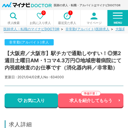
医師の求人・転職・アルバイトはマイナビDOCTOR
0
1
MENU
お気に入り求人
最近見た求人
マイページ
求人検索
医師求人・転職のマイナビDOCTOR
非常勤(アルバイト)医師求人
大阪府
非常勤(アルバイト)求人
【大阪府／大阪市】駅チカで通勤しやすい！◎第2
週目土曜日AM・1コマ4.3万円◎地域密着病院にて
内視鏡検査のお仕事です（消化器内科／非常勤）
更新日 : 2021/04/02
求人No : 634000
お気に入り
求人を紹介してもらう
求人詳細