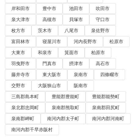
岸和田市
豊中市
池田市
吹田市
泉大津市
高槻市
貝塚市
守口市
枚方市
茨木市
八尾市
泉佐野市
富田林市
寝屋川市
河内長野市
松原市
大東市
和泉市
箕面市
柏原市
羽曳野市
門真市
摂津市
高石市
藤井寺市
東大阪市
泉南市
四條畷市
交野市
大阪狭山市
阪南市
三島郡島本町
豊能郡豊能町
豊能郡能勢町
泉北郡忠岡町
泉南郡熊取町
泉南郡田尻町
泉南郡岬町
南河内郡太子町
南河内郡河南町
南河内郡千早赤阪村