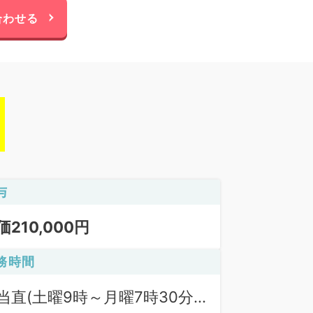
合わせる
与
価210,000円
務時間
当直(土曜9時～月曜7時30分