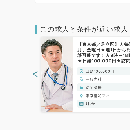
この求人と条件が近い求人
足立区】★内科
【東京都／足立区】★毎
45,000円！
月、金曜日★週1日から
～13時のご勤
談可能です！★9時～18
から徒歩圏内で
★日給100,000円★訪
内科／非常勤）
療のお仕事です！（一般
<
00円
日給100,000円
科／非常勤）
一般内科
(保険診療)
訪問診療
立区
東京都足立区
月,金