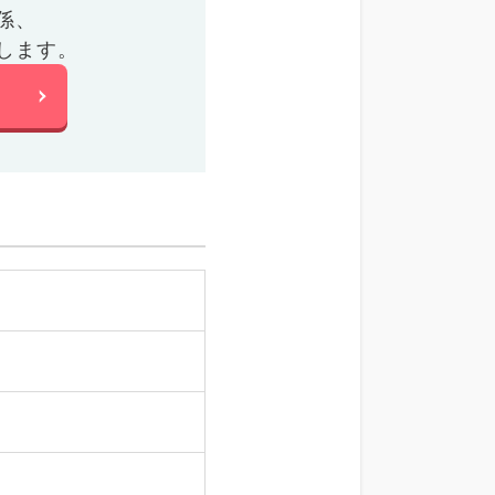
係、
します。