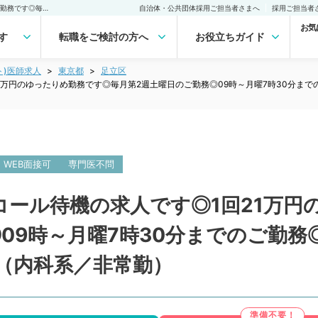
【東京都／足立区】オンコール待機の求人です◎1回21万円のゆったりめ勤務です◎毎月第2週土曜日のご勤務◎09時～月曜7時30分までのご勤務◎1回の出動につき2,000円のインセンティブ付き（内科系／非常勤）非常勤(アルバイト)の求人｜医師の求人・転職・アルバイトは【マイナビDOCTOR】
自治体・公共団体採用ご担当者さまへ
採用ご担当者
お気
す
転職をご検討の方へ
お役立ちガイド
ト)医師求人
東京都
足立区
万円のゆったりめ勤務です◎毎月第2週土曜日のご勤務◎09時～月曜7時30分までの
WEB面接可
専門医不問
コール待機の求人です◎1回21万円
09時～月曜7時30分までのご勤務◎
（内科系／非常勤）