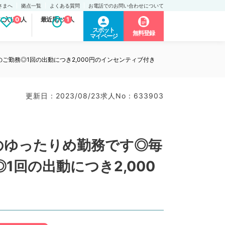
さまへ
拠点一覧
よくある質問
お電話でのお問い合わせについて
に入り求人
0
最近見た求人
1
スポット
無料登録
マイページ
ご勤務◎1回の出動につき2,000円のインセンティブ付き
更新日 : 2023/08/23
求人No : 633903
のゆったりめ勤務です◎毎
1回の出動につき2,000