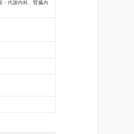
泌・代謝内科、腎臓内