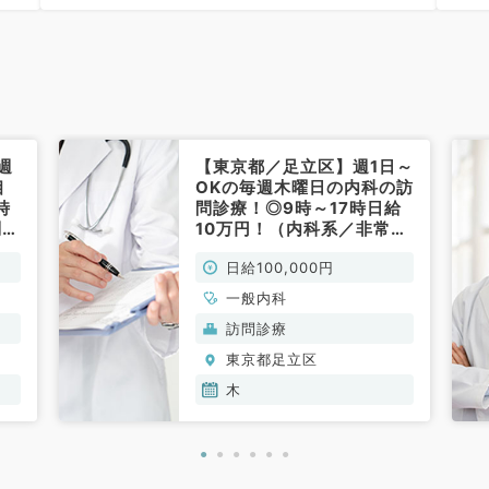
まで
週
【東京都／足立区】週1日～
相
OKの毎週木曜日の内科の訪
時
問診療！◎9時～17時日給
問診
10万円！（内科系／非常
内
勤）
日給100,000円
一般内科
訪問診療
東京都足立区
木