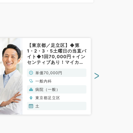
):09:00〜07:30
【東京都／足立区】◆第
1・2・3・5土曜日の当直バ
イト◆1回70,000円＋イン
センティブあり！マイカー
通勤可能です◎（内科系／
>
単価70,000円
非常勤）
一般内科
病院（一般）
東京都足立区
土