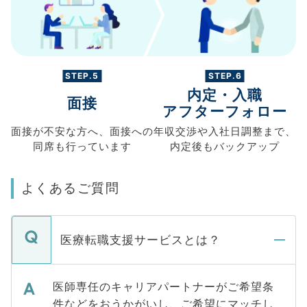
STEP.5
STEP.6
内定・入職
面接
アフターフォロー
面接が不安な方へ、
面接への
年収交渉や
入社日調整まで、
同席も
行っています
内定後もバックアップ
よくあるご質問
医療転職支援サービスとは？
医師専任のキャリアパートナーがご希望条
件などをおうかがいし、ご希望にマッチし