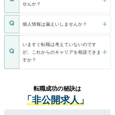
い。
けない「非公開求人」です。非公開求人は
せんか？
下記の理由によって、一般には公開してい
ません。
転職・入職を強要することは一切ありませ
ん。また、仮に応募先から内定をいただい
個人情報は漏えいしませんか？
■応募殺到を避けるため 人気のある医療機
たとしても、ご本人が納得しない限り、内
関を公にしてしまうと、応募が殺到する場
定を承諾する必要はありません。内定先へ
個人情報が漏えいすることはありませんの
合があります。 選考を効率よく行うため
の辞退の連絡はキャリアパートナーが行い
で、ご安心ください。当サイトからの登録
いますぐ転職は考えていないのです
に、医療機関が求める条件に合った人材の
ますので、ご安心ください。
などで収集したご登録者様の個人情報は、
が、これからのキャリアを相談できま
みを人材紹介会社に依頼するケースが増え
ご本人のキャリアアップおよび転職活動の
ています。
すか？
支援を目的に使用いたします。お預かりし
ているすべての個人データはご本人の許可
お気軽にご相談ください。先生専任のキャ
なく、医療機関側に開示したり、第三者に
リアパートナーが将来のご希望などをおう
提供することは一切ありません。また弊社
かがいして、現在の医療機関の状況や紹介
転職成功の秘訣は
は、個人情報の取り扱いについての厳密な
経験をまじえながら、適切なアドバイスを
管理基準を満たした事業者のみに付与され
「非公開求人」
させていただきます。すぐにご転職をされ
る、プライバシーマークを取得済みです。
ない方には、長期的なサポートが可能です
ご登録いただいた個人情報は、SSL（デー
ので、まずはご登録ください。
タ暗号化）によって保護されていますの