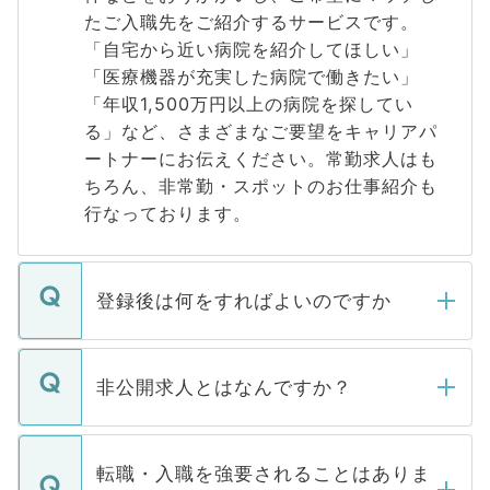
たご入職先をご紹介するサービスです。
「自宅から近い病院を紹介してほしい」
「医療機器が充実した病院で働きたい」
「年収1,500万円以上の病院を探してい
る」など、さまざまなご要望をキャリアパ
ートナーにお伝えください。常勤求人はも
ちろん、非常勤・スポットのお仕事紹介も
行なっております。
登録後は何をすればよいのですか
ご登録いただきましたら、弊社担当者がご
登録内容を確認し、その後メールもしくは
非公開求人とはなんですか？
お電話にて次のステップのご案内をいたし
ます。通常、5営業日以内にはご連絡をせて
マイナビDOCTORで取り扱っている求人の
いただきますので、しばらくお待ちくださ
うち約3割は、Webサイトからご覧いただ
転職・入職を強要されることはありま