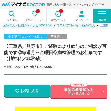
医師の求人・転職・アルバイトはマイナビDOCTOR
0
1
MENU
お気に入り求人
最近見た求人
マイページ
求人検索
医師求人・転職のマイナビDOCTOR
非常勤(アルバイト)医師求人
三重県
非常勤(アルバイト)求人
募集停止
【三重県／熊野市】ご経験により給与のご相談が可
能です◎毎週月～金曜日◎病棟管理のお仕事です
（精神科／非常勤）
更新日 : 2023/12/27
求人No : 633873
最新の募集状況を
お気に入り
問い合わせる