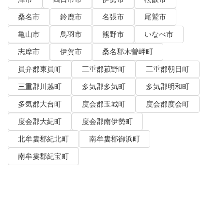
桑名市
鈴鹿市
名張市
尾鷲市
亀山市
鳥羽市
熊野市
いなべ市
志摩市
伊賀市
桑名郡木曽岬町
員弁郡東員町
三重郡菰野町
三重郡朝日町
三重郡川越町
多気郡多気町
多気郡明和町
多気郡大台町
度会郡玉城町
度会郡度会町
度会郡大紀町
度会郡南伊勢町
北牟婁郡紀北町
南牟婁郡御浜町
南牟婁郡紀宝町