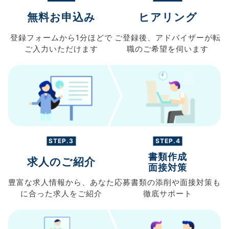
無料お申込み
ヒアリング
登録フォームから
1分ほどで
ご登録後、
アドバイザーが転
ご入力
いただけます
職の
ご希望を伺います
STEP.3
STEP.4
書類作成
求人のご紹介
面接対策
豊富な求人情報から、
あなた
応募書類の
添削や面接対策も
に合った求人を
ご紹介
徹底サポート