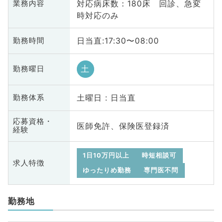
対応病床数：180床 回診、急変
業務内容
時対応のみ
日当直:17:30〜08:00
勤務時間
土
勤務曜日
土曜日 : 日当直
勤務体系
応募資格・
医師免許、保険医登録済
経験
1日10万円以上
時短相談可
求人特徴
ゆったりめ勤務
専門医不問
勤務地