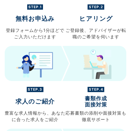
STEP.1
STEP.2
無料お申込み
ヒアリング
登録フォームから
1分ほどで
ご登録後、
アドバイザーが転
ご入力
いただけます
職の
ご希望を伺います
STEP.3
STEP.4
書類作成
求人のご紹介
面接対策
豊富な求人情報から、
あなた
応募書類の
添削や面接対策も
に合った求人を
ご紹介
徹底サポート