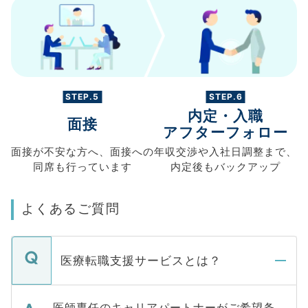
STEP.5
STEP.6
内定・入職
面接
アフターフォロー
面接が不安な方へ、
面接への
年収交渉や
入社日調整まで、
同席も
行っています
内定後もバックアップ
よくあるご質問
医療転職支援サービスとは？
医師専任のキャリアパートナーがご希望条