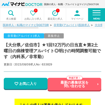
医師の求人・転職・アルバイトはマイナビDOCTOR
0
1
MENU
お気に入り求人
最近見た求人
マイページ
求人検索
医師求人・転職のマイナビDOCTOR
非常勤(アルバイト)医師求人
大分県
非常勤(アルバイト)求人
募集停止
【大分県／佐伯市】★1回12万円の日当直★第2土
曜日の病棟管理アルバイト◎明けの時間調整可能で
す（内科系／非常勤）
更新日 : 2023/08/09
求人No : 633829
最新の募集状況を
お気に入り
問い合わせる
こちらの求人は募集を停止しております。