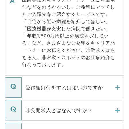
件などをおうかがいし、ご希望にマッチし
たご入職先をご紹介するサービスです。
「自宅から近い病院を紹介してほしい」
「医療機器が充実した病院で働きたい」
「年収1,500万円以上の病院を探してい
る」など、さまざまなご要望をキャリアパ
ートナーにお伝えください。常勤求人はも
ちろん、非常勤・スポットのお仕事紹介も
行なっております。
登録後は何をすればよいのですか
ご登録いただきましたら、弊社担当者がご
登録内容を確認し、その後メールもしくは
非公開求人とはなんですか？
お電話にて次のステップのご案内をいたし
ます。通常、5営業日以内にはご連絡をせて
マイナビDOCTORで取り扱っている求人の