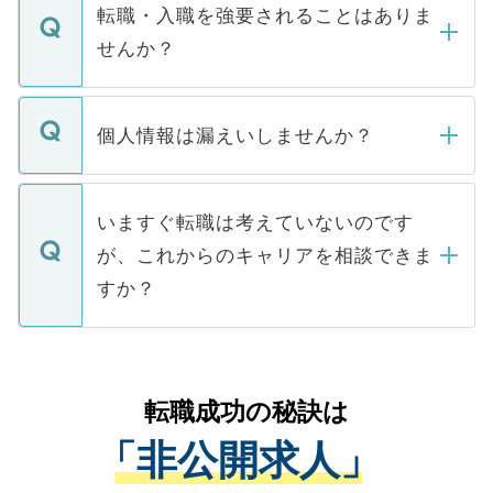
いただきますので、しばらくお待ちくださ
うち約3割は、Webサイトからご覧いただ
転職・入職を強要されることはありま
い。
けない「非公開求人」です。非公開求人は
せんか？
下記の理由によって、一般には公開してい
ません。
転職・入職を強要することは一切ありませ
ん。また、仮に応募先から内定をいただい
個人情報は漏えいしませんか？
■応募殺到を避けるため 人気のある医療機
たとしても、ご本人が納得しない限り、内
関を公にしてしまうと、応募が殺到する場
定を承諾する必要はありません。内定先へ
個人情報が漏えいすることはありませんの
合があります。 選考を効率よく行うため
の辞退の連絡はキャリアパートナーが行い
で、ご安心ください。当サイトからの登録
いますぐ転職は考えていないのです
に、医療機関が求める条件に合った人材の
ますので、ご安心ください。
などで収集したご登録者様の個人情報は、
が、これからのキャリアを相談できま
みを人材紹介会社に依頼するケースが増え
ご本人のキャリアアップおよび転職活動の
ています。
すか？
支援を目的に使用いたします。お預かりし
ているすべての個人データはご本人の許可
お気軽にご相談ください。先生専任のキャ
なく、医療機関側に開示したり、第三者に
リアパートナーが将来のご希望などをおう
提供することは一切ありません。また弊社
かがいして、現在の医療機関の状況や紹介
転職成功の秘訣は
は、個人情報の取り扱いについての厳密な
経験をまじえながら、適切なアドバイスを
管理基準を満たした事業者のみに付与され
「非公開求人」
させていただきます。すぐにご転職をされ
る、プライバシーマークを取得済みです。
ない方には、長期的なサポートが可能です
ご登録いただいた個人情報は、SSL（デー