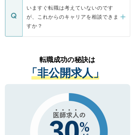
合があります。 選考を効率よく行うため
の辞退の連絡はキャリアパートナーが行い
で、ご安心ください。当サイトからの登録
いますぐ転職は考えていないのです
に、医療機関が求める条件に合った人材の
ますので、ご安心ください。
などで収集したご登録者様の個人情報は、
が、これからのキャリアを相談できま
みを人材紹介会社に依頼するケースが増え
ご本人のキャリアアップおよび転職活動の
ています。
すか？
支援を目的に使用いたします。お預かりし
ているすべての個人データはご本人の許可
お気軽にご相談ください。先生専任のキャ
なく、医療機関側に開示したり、第三者に
リアパートナーが将来のご希望などをおう
提供することは一切ありません。また弊社
かがいして、現在の医療機関の状況や紹介
転職成功の秘訣は
は、個人情報の取り扱いについての厳密な
経験をまじえながら、適切なアドバイスを
管理基準を満たした事業者のみに付与され
「非公開求人」
させていただきます。すぐにご転職をされ
る、プライバシーマークを取得済みです。
ない方には、長期的なサポートが可能です
ご登録いただいた個人情報は、SSL（デー
ので、まずはご登録ください。
タ暗号化）によって保護されていますの
で、機密保持に関してもご安心ください。