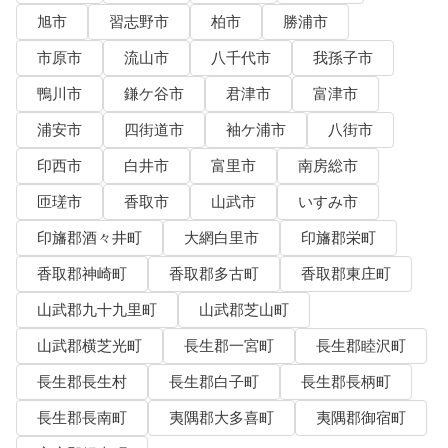
旭市
習志野市
柏市
勝浦市
市原市
流山市
八千代市
我孫子市
鴨川市
鎌ケ谷市
君津市
富津市
浦安市
四街道市
袖ケ浦市
八街市
印西市
白井市
富里市
南房総市
匝瑳市
香取市
山武市
いすみ市
印旛郡酒々井町
大網白里市
印旛郡栄町
香取郡神崎町
香取郡多古町
香取郡東庄町
山武郡九十九里町
山武郡芝山町
山武郡横芝光町
長生郡一宮町
長生郡睦沢町
長生郡長生村
長生郡白子町
長生郡長柄町
長生郡長南町
夷隅郡大多喜町
夷隅郡御宿町