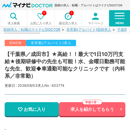
医師の求人・転職・アルバイトはマイナビDOCTOR
0
1
MENU
お気に入り求人
最近見た求人
マイページ
求人検索
医師求人・転職のマイナビDOCTOR
非常勤(アルバイト)医師求人
千葉県
NEW
非常勤(アルバイト)求人
【千葉県／成田市】★高給！！最大で1日10万円支
給★後期研修中の先生も可能！水、金曜日勤務可能
な先生、歓迎◆車通勤可能なクリニックです（内科
系／非常勤）
更新日 : 2026/08/03
求人No : 633774
お気に入り
求人を紹介してもらう