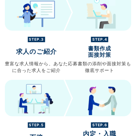
STEP.3
STEP.4
書類作成
求人のご紹介
面接対策
豊富な求人情報から、
あなた
応募書類の
添削や面接対策も
に合った求人を
ご紹介
徹底サポート
STEP.5
STEP.6
内定・入職