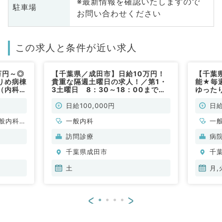
※最新情報を確認いたしますので
駐車場
お問い合わせください
この求人と条件が近い求人
万円～◎
【千葉県／成田市】日給10万円！
【千葉
りめ病棟
貴重な隔週土曜日の求人！／第1・
能★毎
（内科系
3土曜日 8：30～18：00まで／
ゆった
クリニックにて訪問診療のお仕事！
～日給
マイカー通勤可能です◎（一般内科
ご相談
日給100,000円
日給
／非常勤）
勤）
般内科、
一般内科
一
、消化器
訪問診療
病
、腎臓内
千葉県成田市
千
土
月,
<
>