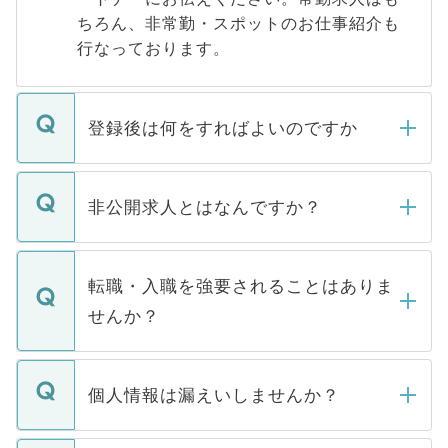
ちろん、非常勤・スポットのお仕事紹介も
行なっております。
登録後は何をすればよいのですか
ご登録いただきましたら、弊社担当者がご
登録内容を確認し、その後メールもしくは
非公開求人とはなんですか？
お電話にて次のステップのご案内をいたし
ます。通常、5営業日以内にはご連絡をせて
マイナビDOCTORで取り扱っている求人の
いただきますので、しばらくお待ちくださ
うち約3割は、Webサイトからご覧いただ
転職・入職を強要されることはありま
い。
けない「非公開求人」です。非公開求人は
せんか？
下記の理由によって、一般には公開してい
ません。
転職・入職を強要することは一切ありませ
ん。また、仮に応募先から内定をいただい
個人情報は漏えいしませんか？
■応募殺到を避けるため 人気のある医療機
たとしても、ご本人が納得しない限り、内
関を公にしてしまうと、応募が殺到する場
定を承諾する必要はありません。内定先へ
個人情報が漏えいすることはありませんの