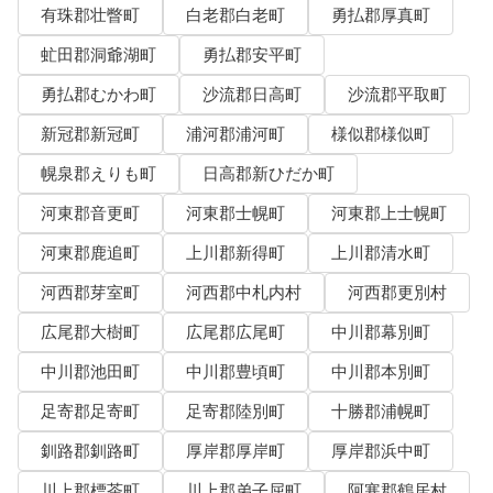
有珠郡壮瞥町
白老郡白老町
勇払郡厚真町
虻田郡洞爺湖町
勇払郡安平町
勇払郡むかわ町
沙流郡日高町
沙流郡平取町
新冠郡新冠町
浦河郡浦河町
様似郡様似町
幌泉郡えりも町
日高郡新ひだか町
河東郡音更町
河東郡士幌町
河東郡上士幌町
河東郡鹿追町
上川郡新得町
上川郡清水町
河西郡芽室町
河西郡中札内村
河西郡更別村
広尾郡大樹町
広尾郡広尾町
中川郡幕別町
中川郡池田町
中川郡豊頃町
中川郡本別町
足寄郡足寄町
足寄郡陸別町
十勝郡浦幌町
釧路郡釧路町
厚岸郡厚岸町
厚岸郡浜中町
川上郡標茶町
川上郡弟子屈町
阿寒郡鶴居村