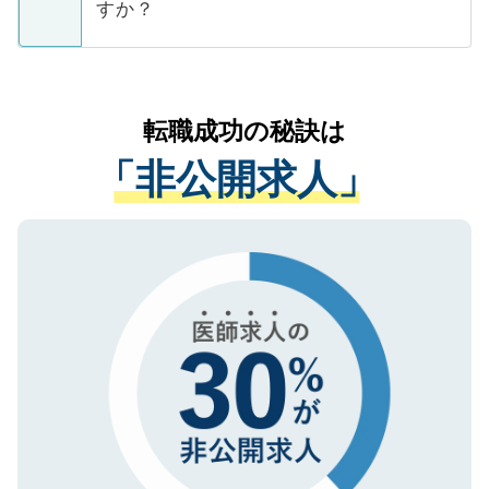
ています。
すか？
支援を目的に使用いたします。お預かりし
ているすべての個人データはご本人の許可
お気軽にご相談ください。先生専任のキャ
なく、医療機関側に開示したり、第三者に
リアパートナーが将来のご希望などをおう
提供することは一切ありません。また弊社
かがいして、現在の医療機関の状況や紹介
転職成功の秘訣は
は、個人情報の取り扱いについての厳密な
経験をまじえながら、適切なアドバイスを
管理基準を満たした事業者のみに付与され
「非公開求人」
させていただきます。すぐにご転職をされ
る、プライバシーマークを取得済みです。
ない方には、長期的なサポートが可能です
ご登録いただいた個人情報は、SSL（デー
ので、まずはご登録ください。
タ暗号化）によって保護されていますの
で、機密保持に関してもご安心ください。