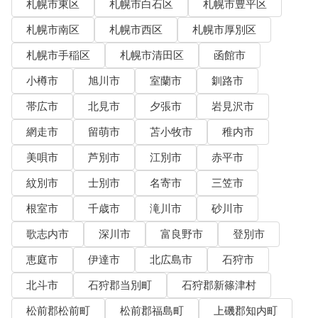
札幌市東区
札幌市白石区
札幌市豊平区
札幌市南区
札幌市西区
札幌市厚別区
札幌市手稲区
札幌市清田区
函館市
小樽市
旭川市
室蘭市
釧路市
帯広市
北見市
夕張市
岩見沢市
網走市
留萌市
苫小牧市
稚内市
美唄市
芦別市
江別市
赤平市
紋別市
士別市
名寄市
三笠市
根室市
千歳市
滝川市
砂川市
歌志内市
深川市
富良野市
登別市
恵庭市
伊達市
北広島市
石狩市
北斗市
石狩郡当別町
石狩郡新篠津村
松前郡松前町
松前郡福島町
上磯郡知内町