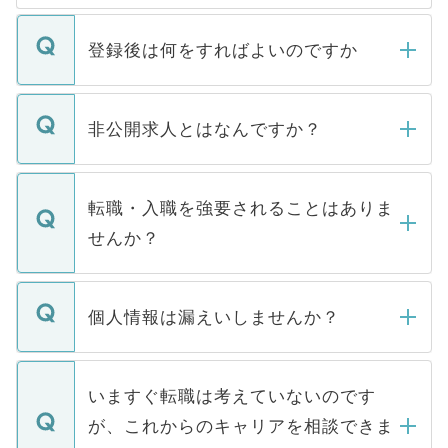
登録後は何をすればよいのですか
ご登録いただきましたら、弊社担当者がご
登録内容を確認し、その後メールもしくは
非公開求人とはなんですか？
お電話にて次のステップのご案内をいたし
ます。通常、5営業日以内にはご連絡をせて
マイナビDOCTORで取り扱っている求人の
いただきますので、しばらくお待ちくださ
うち約3割は、Webサイトからご覧いただ
転職・入職を強要されることはありま
い。
けない「非公開求人」です。非公開求人は
せんか？
下記の理由によって、一般には公開してい
ません。
転職・入職を強要することは一切ありませ
ん。また、仮に応募先から内定をいただい
個人情報は漏えいしませんか？
■応募殺到を避けるため 人気のある医療機
たとしても、ご本人が納得しない限り、内
関を公にしてしまうと、応募が殺到する場
定を承諾する必要はありません。内定先へ
個人情報が漏えいすることはありませんの
合があります。 選考を効率よく行うため
の辞退の連絡はキャリアパートナーが行い
で、ご安心ください。当サイトからの登録
いますぐ転職は考えていないのです
に、医療機関が求める条件に合った人材の
ますので、ご安心ください。
などで収集したご登録者様の個人情報は、
が、これからのキャリアを相談できま
みを人材紹介会社に依頼するケースが増え
ご本人のキャリアアップおよび転職活動の