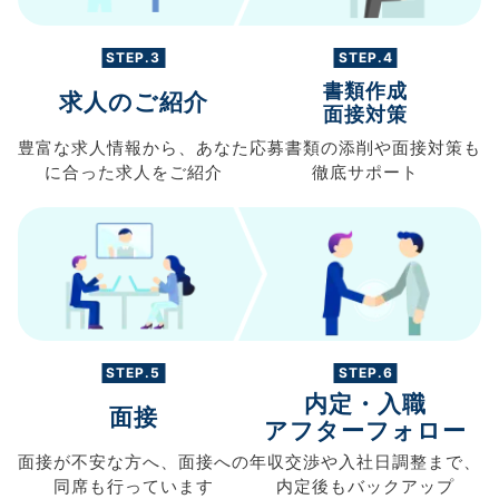
STEP.3
STEP.4
書類作成
求人のご紹介
面接対策
豊富な求人情報から、
あなた
応募書類の
添削や面接対策も
に合った求人を
ご紹介
徹底サポート
STEP.5
STEP.6
内定・入職
面接
アフターフォロー
面接が不安な方へ、
面接への
年収交渉や
入社日調整まで、
同席も
行っています
内定後もバックアップ