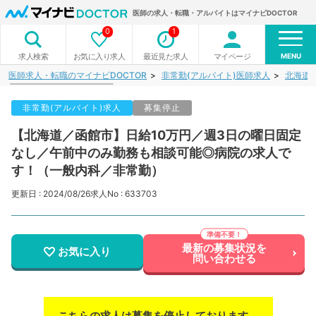
医師の求人・転職・アルバイトはマイナビDOCTOR
0
1
MENU
お気に入り求人
最近見た求人
マイページ
求人検索
医師求人・転職のマイナビDOCTOR
非常勤(アルバイト)医師求人
北海道
非常勤(アルバイト)求人
募集停止
【北海道／函館市】日給10万円／週3日の曜日固定
なし／午前中のみ勤務も相談可能◎病院の求人で
す！（一般内科／非常勤）
更新日 : 2024/08/26
求人No : 633703
最新の募集状況を
お気に入り
問い合わせる
こちらの求人は募集を停止しております。