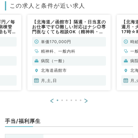
この求人と条件が近い求人
万円／毎
【北海道／函館市】隔週・日当直の
【北海
病棟管
お仕事です◎難しい対応はナシ◎専
週月・
勤も可能
門医なくても相談OK（精神科・内
17時☆
）
科／非常勤）
管理の
単価170,000円
時給
精神科、一般内科
一
病院（一般）
病
北海道函館市
北
月,土,日
月,
<
>
手当/福利厚生