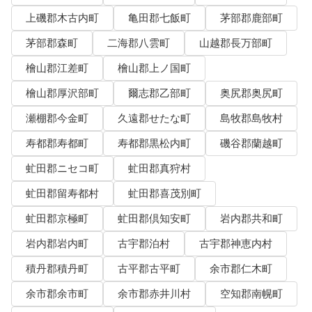
上磯郡木古内町
亀田郡七飯町
茅部郡鹿部町
茅部郡森町
二海郡八雲町
山越郡長万部町
檜山郡江差町
檜山郡上ノ国町
檜山郡厚沢部町
爾志郡乙部町
奥尻郡奥尻町
瀬棚郡今金町
久遠郡せたな町
島牧郡島牧村
寿都郡寿都町
寿都郡黒松内町
磯谷郡蘭越町
虻田郡ニセコ町
虻田郡真狩村
虻田郡留寿都村
虻田郡喜茂別町
虻田郡京極町
虻田郡倶知安町
岩内郡共和町
岩内郡岩内町
古宇郡泊村
古宇郡神恵内村
積丹郡積丹町
古平郡古平町
余市郡仁木町
余市郡余市町
余市郡赤井川村
空知郡南幌町