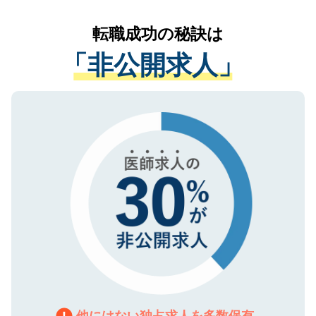
リアパートナーが将来のご希望などをおう
提供することは一切ありません。また弊社
かがいして、現在の医療機関の状況や紹介
転職成功の秘訣は
は、個人情報の取り扱いについての厳密な
経験をまじえながら、適切なアドバイスを
管理基準を満たした事業者のみに付与され
「非公開求人」
させていただきます。すぐにご転職をされ
る、プライバシーマークを取得済みです。
ない方には、長期的なサポートが可能です
ご登録いただいた個人情報は、SSL（デー
ので、まずはご登録ください。
タ暗号化）によって保護されていますの
で、機密保持に関してもご安心ください。
他にはない独占求人を多数保有