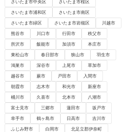
さいたま市中央区
さいたま市桜区
さいたま市浦和区
さいたま市南区
さいたま市緑区
さいたま市岩槻区
川越市
熊谷市
川口市
行田市
秩父市
所沢市
飯能市
加須市
本庄市
東松山市
春日部市
狭山市
羽生市
鴻巣市
深谷市
上尾市
草加市
越谷市
蕨市
戸田市
入間市
朝霞市
志木市
和光市
新座市
桶川市
久喜市
北本市
八潮市
富士見市
三郷市
蓮田市
坂戸市
幸手市
鶴ヶ島市
日高市
吉川市
ふじみ野市
白岡市
北足立郡伊奈町