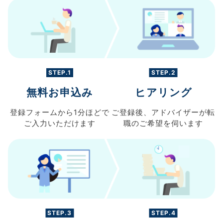
STEP.1
STEP.2
無料お申込み
ヒアリング
登録フォームから
1分ほどで
ご登録後、
アドバイザーが転
ご入力
いただけます
職の
ご希望を伺います
STEP.3
STEP.4