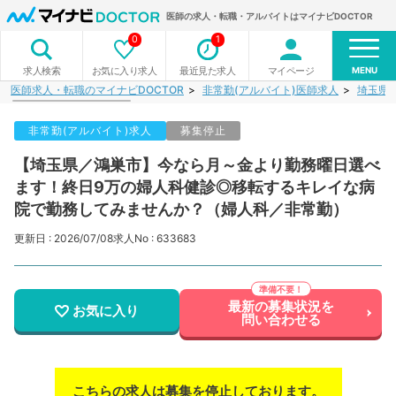
医師の求人・転職・アルバイトはマイナビDOCTOR
0
1
MENU
お気に入り求人
最近見た求人
マイページ
求人検索
医師求人・転職のマイナビDOCTOR
非常勤(アルバイト)医師求人
埼玉県
非常勤(アルバイト)求人
募集停止
【埼玉県／鴻巣市】今なら月～金より勤務曜日選べ
ます！終日9万の婦人科健診◎移転するキレイな病
院で勤務してみませんか？（婦人科／非常勤）
更新日 : 2026/07/08
求人No : 633683
最新の募集状況を
お気に入り
問い合わせる
こちらの求人は募集を停止しております。