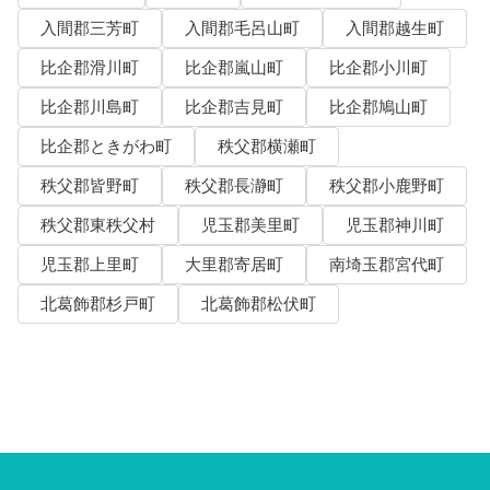
入間郡三芳町
入間郡毛呂山町
入間郡越生町
比企郡滑川町
比企郡嵐山町
比企郡小川町
比企郡川島町
比企郡吉見町
比企郡鳩山町
比企郡ときがわ町
秩父郡横瀬町
秩父郡皆野町
秩父郡長瀞町
秩父郡小鹿野町
秩父郡東秩父村
児玉郡美里町
児玉郡神川町
児玉郡上里町
大里郡寄居町
南埼玉郡宮代町
北葛飾郡杉戸町
北葛飾郡松伏町