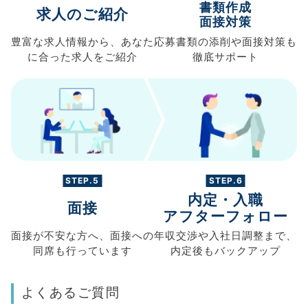
書類作成
求人のご紹介
面接対策
豊富な求人情報から、
あなた
応募書類の
添削や面接対策も
に合った求人を
ご紹介
徹底サポート
STEP.5
STEP.6
内定・入職
面接
アフターフォロー
面接が不安な方へ、
面接への
年収交渉や
入社日調整まで、
同席も
行っています
内定後もバックアップ
よくあるご質問