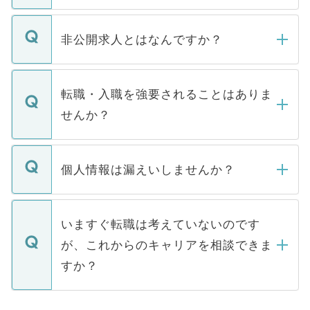
ご登録いただきましたら、弊社担当者がご
登録内容を確認し、その後メールもしくは
非公開求人とはなんですか？
お電話にて次のステップのご案内をいたし
ます。通常、5営業日以内にはご連絡をせて
マイナビDOCTORで取り扱っている求人の
いただきますので、しばらくお待ちくださ
うち約3割は、Webサイトからご覧いただ
転職・入職を強要されることはありま
い。
けない「非公開求人」です。非公開求人は
せんか？
下記の理由によって、一般には公開してい
ません。
転職・入職を強要することは一切ありませ
ん。また、仮に応募先から内定をいただい
個人情報は漏えいしませんか？
■応募殺到を避けるため 人気のある医療機
たとしても、ご本人が納得しない限り、内
関を公にしてしまうと、応募が殺到する場
定を承諾する必要はありません。内定先へ
個人情報が漏えいすることはありませんの
合があります。 選考を効率よく行うため
の辞退の連絡はキャリアパートナーが行い
で、ご安心ください。当サイトからの登録
いますぐ転職は考えていないのです
に、医療機関が求める条件に合った人材の
ますので、ご安心ください。
などで収集したご登録者様の個人情報は、
が、これからのキャリアを相談できま
みを人材紹介会社に依頼するケースが増え
ご本人のキャリアアップおよび転職活動の
ています。
すか？
支援を目的に使用いたします。お預かりし
ているすべての個人データはご本人の許可
お気軽にご相談ください。先生専任のキャ
なく、医療機関側に開示したり、第三者に