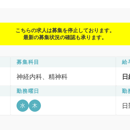
こちらの求人は募集を停止しております。
最新の募集状況の確認も承ります。
募集科目
給
神経内科、精神科
日
勤務曜日
勤
日
水
木
6