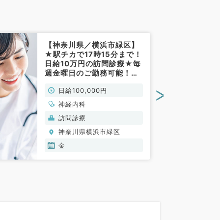
【神奈川県／横浜市緑区】
★駅チカで17時15分まで！
日給10万円の訪問診療★毎
週金曜日のご勤務可能！訪
問未経験の方も是非ご相談
>
日給100,000円
ください（神経内科／非常
勤）
神経内科
訪問診療
神奈川県横浜市緑区
金