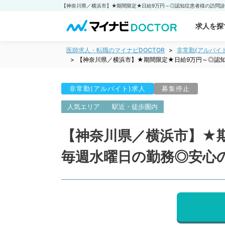
求人を探
医師求人・転職のマイナビDOCTOR
非常勤(アルバイ
【神奈川県／横浜市】★期間限定★日給9万円～◎認
非常勤(アルバイト)求人
募集停止
人気エリア
駅近・徒歩圏内
【神奈川県／横浜市】★
毎週水曜日の勤務◎安心