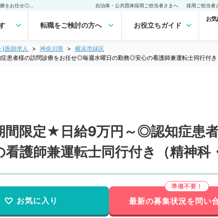
【神奈川県／横浜市】★期間限定★日給9万円～◎認知症患者様の訪問診療をお任せ◎毎週水曜日の勤務◎安心の看護師兼運転士同行付き（精神科・神経内科／非常勤）非常勤(アルバイト)の求人｜医師の求人・転職・アルバイトは【マイナビDOCTOR】
自治体・公共団体採用ご担当者さまへ
採用ご担当者
お気
す
転職をご検討の方へ
お役立ちガイド
ト)医師求人
神奈川県
横浜市緑区
知症患者様の訪問診療をお任せ◎毎週水曜日の勤務◎安心の看護師兼運転士同行付き
期間限定★日給9万円～◎認知症患
の看護師兼運転士同行付き（精神科
お気に入り
最新の募集状況を問い