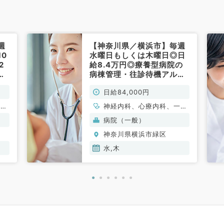
週
【神奈川県／横浜市】毎週
0
水曜日もしくは木曜日◎日
2
給8.4万円◎療養型病院の
管
病棟管理・往診待機アルバ
！
イト！マイカー通勤可
日給84,000円
系
♪（内科系／非常勤）
一般
神経内科、心療内科、一般
吸器
内科、循環器内科、呼吸器
病院（一般）
分
内科、消化器内科、内分
神奈川県横浜市緑区
科、
泌・代謝内科、腎臓内科、
老年内科、膠原病科
水,木