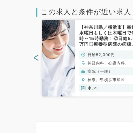
この求人と条件が近い求人
／横浜市緑区】
【神奈川県／横浜市】毎
月末までの期間
水曜日もしくは木曜日で1
コマ5万円！慢
時～15時勤務！◎日給5.
ンの一般外来／
万円◎療養型病院の病棟
日でにご勤務
理・往診待機アルバイト
<
00円
日給52,000円
／非常勤）
マイカー通勤可♪（内科
／非常勤）
、心療内科、一般
神経内科、心療内科、
環器内科、呼吸器
内科、循環器内科、呼
般）
病院（一般）
化器内科、内分
内科、消化器内科、内
横浜市緑区
神奈川県横浜市緑区
内科、腎臓内科、
泌・代謝内科、腎臓内
、膠原病科
老年内科、膠原病科
水,木