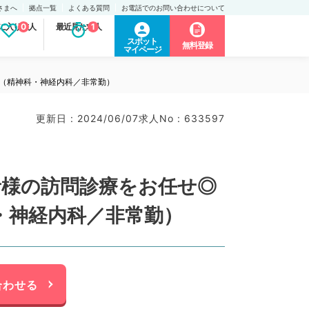
さまへ
拠点一覧
よくある質問
お電話でのお問い合わせについて
に入り求人
0
最近見た求人
1
スポット
無料登録
マイページ
（精神科・神経内科／非常勤）
更新日 : 2024/06/07
求人No : 633597
者様の訪問診療をお任せ◎
・神経内科／非常勤）
合わせる