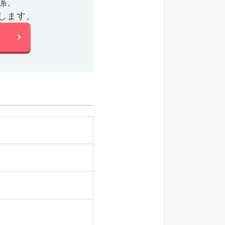
係、
します。