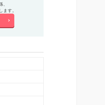
係、
します。