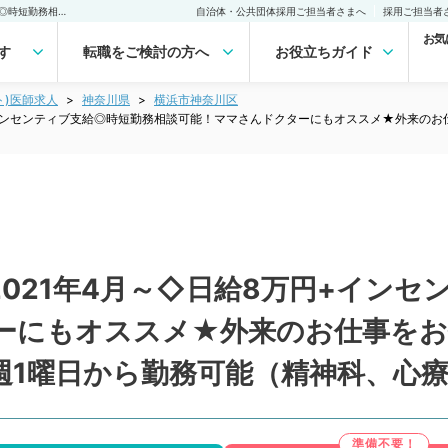
【神奈川県／横浜市】◇2021年4月～◇日給8万円+インセンティブ支給◎時短勤務相談可能！ママさんドクターにもオススメ★外来のお仕事をお任せ／駅5分以内のクリニック／毎週水・木曜日週1曜日から勤務可能（精神科、心療内科／非常勤）非常勤(アルバイト)の求人｜医師の求人・転職・アルバイトは【マイナビDOCTOR】
自治体・公共団体採用ご担当者さまへ
採用ご担当者
お気
す
転職をご検討の方へ
お役立ちガイド
ト)医師求人
神奈川県
横浜市神奈川区
+インセンティブ支給◎時短勤務相談可能！ママさんドクターにもオススメ★外来のお
021年4月～◇日給8万円+インセ
ーにもオススメ★外来のお仕事をお
週1曜日から勤務可能（精神科、心