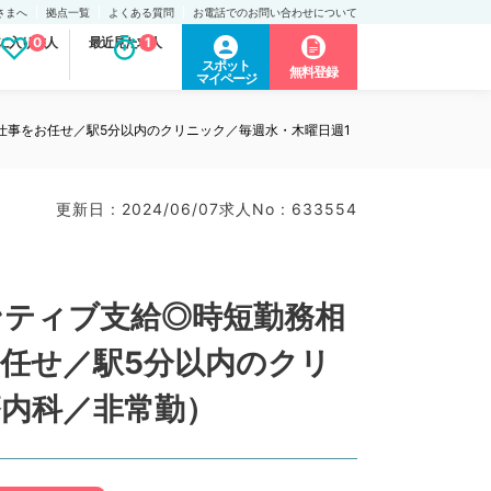
さまへ
拠点一覧
よくある質問
お電話でのお問い合わせについて
に入り求人
0
最近見た求人
1
スポット
無料登録
マイページ
仕事をお任せ／駅5分以内のクリニック／毎週水・木曜日週1
更新日 : 2024/06/07
求人No : 633554
ンティブ支給◎時短勤務相
任せ／駅5分以内のクリ
療内科／非常勤）