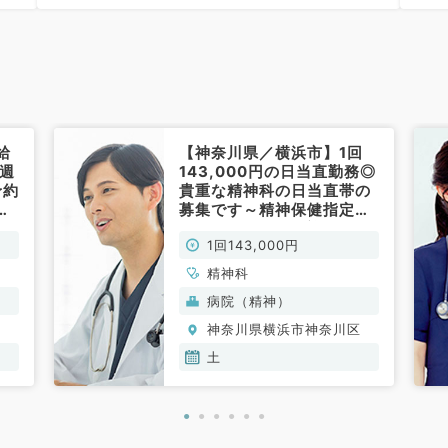
18
給
【神奈川県／横浜市】1回
☆週
143,000円の日当直勤務◎
予約
貴重な精神科の日当直帯の
す
募集です～精神保健指定医
常
をお持ちの先生歓迎です～
1回143,000円
（精神科/非常勤）
精神科
病院（精神）
区
神奈川県横浜市神奈川区
土