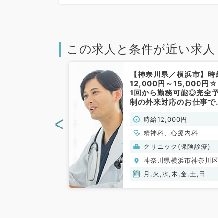
この求人と条件が近い求人
／横浜市】AM
【神奈川県／横浜市】時
業務◎非指定医
12,000円～15,000円
迎！曜日不問の
1回から勤務可能◎完全
万円・人気エリ
制の外来対応のお仕事で
（精神科・心療
（心療内科・精神科／非
<
00円
時給12,000円
勤）
勤）
心療内科
精神科、心療内科
(保険診療)
クリニック(保険診療)
横浜市神奈川区
神奈川県横浜市神奈川
金
月,火,水,木,金,土,日