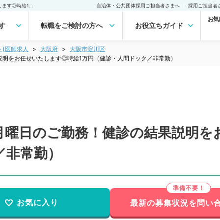
【大阪府／大阪市】毎週月曜日のご勤務！健診の結果説明をお任せいたします◎時給1万円（健診・人間ドック／非常勤）非常勤(アルバイト)の求人｜医師の求人・転職・アルバイトは【マイナビDOCTOR】
自治体・公共団体採用ご担当者さまへ
採用ご担当者
お気
す
転職をご検討の方へ
お役立ちガイド
ト)医師求人
大阪府
大阪市淀川区
説明をお任せいたします◎時給1万円（健診・人間ドック／非常勤）
月曜日のご勤務！健診の結果説明を
／非常勤）
お気に入り
最新の募集状況を問い