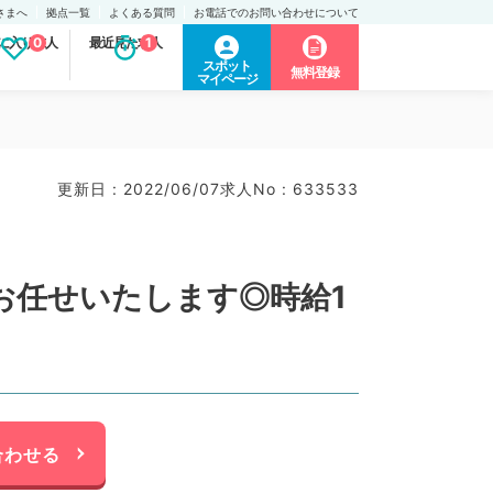
さまへ
拠点一覧
よくある質問
お電話でのお問い合わせについて
に入り求人
0
最近見た求人
1
スポット
無料登録
マイページ
更新日 : 2022/06/07
求人No : 633533
お任せいたします◎時給1
合わせる