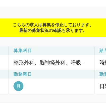
こちらの求人は募集を停止しております。
最新の募集状況の確認も承ります。
募集科目
給
整形外科、脳神経外科、呼吸器
時
外科、心臓血管外科、一般内
勤務曜日
勤
科、循環器内科、呼吸器内科、
消化器内科、内分泌・代謝内
日勤
月
科、外科系全般、一般外科、消
閑
化器外科、健診・人間ドック
15