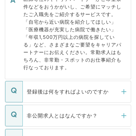
件などをおうかがいし、ご希望にマッチし
たご入職先をご紹介するサービスです。
「自宅から近い病院を紹介してほしい」
「医療機器が充実した病院で働きたい」
「年収1,500万円以上の病院を探してい
る」など、さまざまなご要望をキャリアパ
ートナーにお伝えください。常勤求人はも
ちろん、非常勤・スポットのお仕事紹介も
行なっております。
登録後は何をすればよいのですか
ご登録いただきましたら、弊社担当者がご
登録内容を確認し、その後メールもしくは
非公開求人とはなんですか？
お電話にて次のステップのご案内をいたし
ます。通常、5営業日以内にはご連絡をせて
マイナビDOCTORで取り扱っている求人の