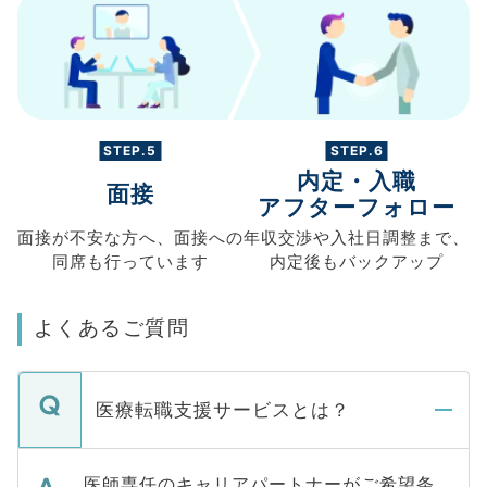
STEP.5
STEP.6
内定・入職
面接
アフターフォロー
面接が不安な方へ、
面接への
年収交渉や
入社日調整まで、
同席も
行っています
内定後もバックアップ
よくあるご質問
医療転職支援サービスとは？
医師専任のキャリアパートナーがご希望条