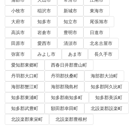
蒲郡市
犬山市
常滑市
江南市
小牧市
稲沢市
新城市
東海市
大府市
知多市
知立市
尾張旭市
高浜市
岩倉市
豊明市
日進市
田原市
愛西市
清須市
北名古屋市
弥富市
みよし市
あま市
長久手市
愛知郡東郷町
西春日井郡豊山町
丹羽郡大口町
丹羽郡扶桑町
海部郡大治町
海部郡蟹江町
海部郡飛島村
知多郡阿久比町
知多郡東浦町
知多郡南知多町
知多郡美浜町
知多郡武豊町
額田郡幸田町
北設楽郡設楽町
北設楽郡東栄町
北設楽郡豊根村