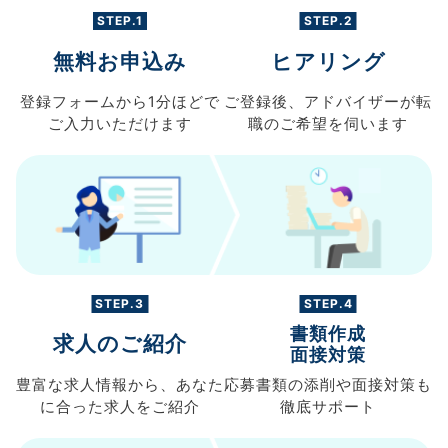
STEP.1
STEP.2
無料お申込み
ヒアリング
登録フォームから
1分ほどで
ご登録後、
アドバイザーが転
ご入力
いただけます
職の
ご希望を伺います
STEP.3
STEP.4
書類作成
求人のご紹介
面接対策
豊富な求人情報から、
あなた
応募書類の
添削や面接対策も
に合った求人を
ご紹介
徹底サポート