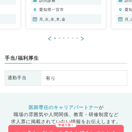
訪問診療
訪
愛知県一宮市
愛
月,火,水,木,金
月,
<
>
手当/福利厚生
有り
通勤手当
医師専任のキャリアパートナー
が
職場の雰囲気や人間関係、
教育・研修制度など
求人票に掲載されていない情報をお伝えします。