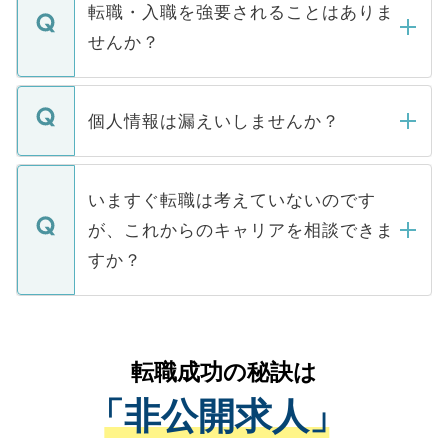
いただきますので、しばらくお待ちくださ
うち約3割は、Webサイトからご覧いただ
転職・入職を強要されることはありま
い。
けない「非公開求人」です。非公開求人は
せんか？
下記の理由によって、一般には公開してい
ません。
転職・入職を強要することは一切ありませ
ん。また、仮に応募先から内定をいただい
個人情報は漏えいしませんか？
■応募殺到を避けるため 人気のある医療機
たとしても、ご本人が納得しない限り、内
関を公にしてしまうと、応募が殺到する場
定を承諾する必要はありません。内定先へ
個人情報が漏えいすることはありませんの
合があります。 選考を効率よく行うため
の辞退の連絡はキャリアパートナーが行い
で、ご安心ください。当サイトからの登録
いますぐ転職は考えていないのです
に、医療機関が求める条件に合った人材の
ますので、ご安心ください。
などで収集したご登録者様の個人情報は、
が、これからのキャリアを相談できま
みを人材紹介会社に依頼するケースが増え
ご本人のキャリアアップおよび転職活動の
ています。
すか？
支援を目的に使用いたします。お預かりし
ているすべての個人データはご本人の許可
お気軽にご相談ください。先生専任のキャ
なく、医療機関側に開示したり、第三者に
リアパートナーが将来のご希望などをおう
提供することは一切ありません。また弊社
かがいして、現在の医療機関の状況や紹介
転職成功の秘訣は
は、個人情報の取り扱いについての厳密な
経験をまじえながら、適切なアドバイスを
管理基準を満たした事業者のみに付与され
「非公開求人」
させていただきます。すぐにご転職をされ
る、プライバシーマークを取得済みです。
ない方には、長期的なサポートが可能です
ご登録いただいた個人情報は、SSL（デー