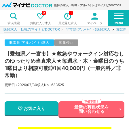
医師の求人・転職・アルバイトはマイナビDOCTOR
0
1
MENU
お気に入り求人
最近見た求人
マイページ
求人検索
医師求人・転職のマイナビDOCTOR
非常勤(アルバイト)医師求人
愛知県
非常勤(アルバイト)求人
募集停止
【愛知県／一宮市】★救急やウォークイン対応なし
のゆったりめ当直求人★毎週水・木・金曜日のうち
1曜日より相談可能◎1回40,000円（一般内科／非
常勤）
更新日 : 2026/07/30
求人No : 633525
最新の募集状況を
お気に入り
問い合わせる