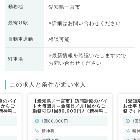
愛知県一宮市
勤務地
※詳細はお問い合わせください
最寄り駅
相談可能
自動車通勤
※最新情報を確認いたしますので
駐車場
お問い合わせください
この求人と条件が近い求人
療のバイ
【愛知県／一宮市】訪問診療のバイ
【愛知
回からご
ト★毎週月～金曜日／月1回からご
お仕事
（精神科
勤務可◎1回80,000円♪（精神科
務です
／非常勤）
1回80,000円
1回
精神科
精