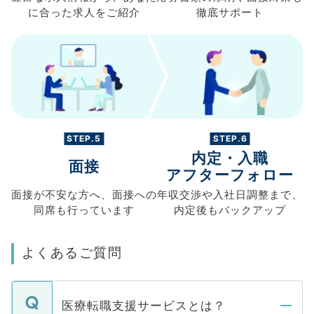
に合った求人を
ご紹介
徹底サポート
STEP.5
STEP.6
内定・入職
面接
アフターフォロー
面接が不安な方へ、
面接への
年収交渉や
入社日調整まで、
同席も
行っています
内定後もバックアップ
よくあるご質問
医療転職支援サービスとは？