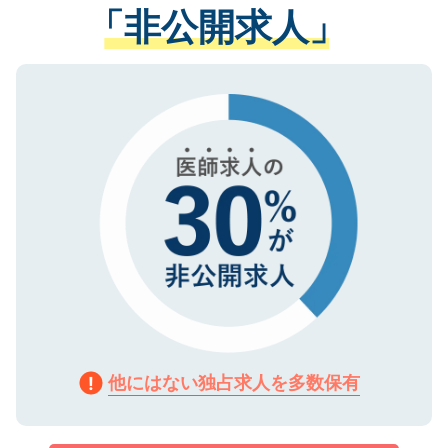
管理基準を満たした事業者のみに付与され
「非公開求人」
させていただきます。すぐにご転職をされ
る、プライバシーマークを取得済みです。
ない方には、長期的なサポートが可能です
ご登録いただいた個人情報は、SSL（デー
ので、まずはご登録ください。
タ暗号化）によって保護されていますの
で、機密保持に関してもご安心ください。
他にはない独占求人を多数保有