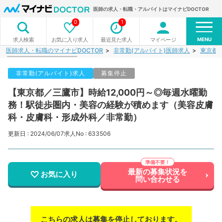
医師の求人・転職・アルバイトはマイナビDOCTOR
0
1
MENU
お気に入り求人
最近見た求人
マイページ
求人検索
医師求人・転職のマイナビDOCTOR
非常勤(アルバイト)医師求人
東京都
非常勤(アルバイト)求人
募集停止
【東京都／三鷹市】時給12,000円～◎毎週水曜勤
務！駅徒歩圏内・美容の経験が積めます（美容皮膚
科・皮膚科・形成外科／非常勤）
更新日 : 2024/06/07
求人No : 633506
最新の募集状況を
お気に入り
問い合わせる
こちらの求人は募集を停止しております。