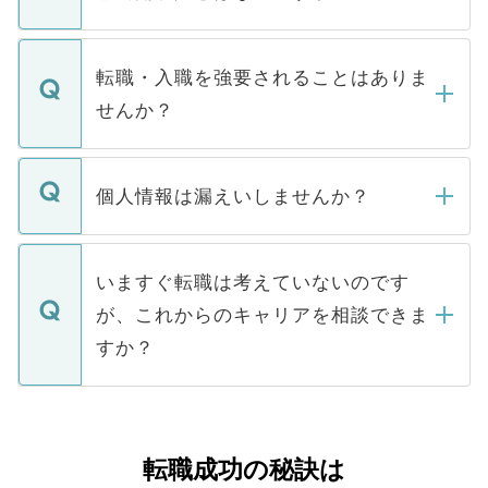
お電話にて次のステップのご案内をいたし
ます。通常、5営業日以内にはご連絡をせて
マイナビDOCTORで取り扱っている求人の
いただきますので、しばらくお待ちくださ
うち約3割は、Webサイトからご覧いただ
転職・入職を強要されることはありま
い。
けない「非公開求人」です。非公開求人は
せんか？
下記の理由によって、一般には公開してい
ません。
転職・入職を強要することは一切ありませ
ん。また、仮に応募先から内定をいただい
個人情報は漏えいしませんか？
■応募殺到を避けるため 人気のある医療機
たとしても、ご本人が納得しない限り、内
関を公にしてしまうと、応募が殺到する場
定を承諾する必要はありません。内定先へ
個人情報が漏えいすることはありませんの
合があります。 選考を効率よく行うため
の辞退の連絡はキャリアパートナーが行い
で、ご安心ください。当サイトからの登録
いますぐ転職は考えていないのです
に、医療機関が求める条件に合った人材の
ますので、ご安心ください。
などで収集したご登録者様の個人情報は、
が、これからのキャリアを相談できま
みを人材紹介会社に依頼するケースが増え
ご本人のキャリアアップおよび転職活動の
ています。
すか？
支援を目的に使用いたします。お預かりし
ているすべての個人データはご本人の許可
お気軽にご相談ください。先生専任のキャ
なく、医療機関側に開示したり、第三者に
リアパートナーが将来のご希望などをおう
提供することは一切ありません。また弊社
かがいして、現在の医療機関の状況や紹介
転職成功の秘訣は
は、個人情報の取り扱いについての厳密な
経験をまじえながら、適切なアドバイスを