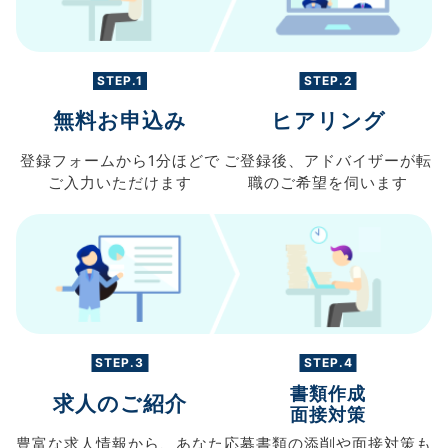
STEP.1
STEP.2
無料お申込み
ヒアリング
登録フォームから
1分ほどで
ご登録後、
アドバイザーが転
ご入力
いただけます
職の
ご希望を伺います
STEP.3
STEP.4
書類作成
求人のご紹介
面接対策
豊富な求人情報から、
あなた
応募書類の
添削や面接対策も