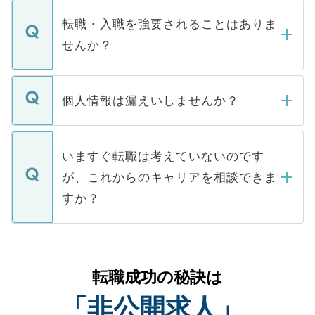
ます。通常、5営業日以内にはご連絡をせて
マイナビDOCTORで取り扱っている求人の
いただきますので、しばらくお待ちくださ
うち約3割は、Webサイトからご覧いただ
転職・入職を強要されることはありま
い。
けない「非公開求人」です。非公開求人は
せんか？
下記の理由によって、一般には公開してい
ません。
転職・入職を強要することは一切ありませ
ん。また、仮に応募先から内定をいただい
個人情報は漏えいしませんか？
■応募殺到を避けるため 人気のある医療機
たとしても、ご本人が納得しない限り、内
関を公にしてしまうと、応募が殺到する場
定を承諾する必要はありません。内定先へ
個人情報が漏えいすることはありませんの
合があります。 選考を効率よく行うため
の辞退の連絡はキャリアパートナーが行い
で、ご安心ください。当サイトからの登録
いますぐ転職は考えていないのです
に、医療機関が求める条件に合った人材の
ますので、ご安心ください。
などで収集したご登録者様の個人情報は、
が、これからのキャリアを相談できま
みを人材紹介会社に依頼するケースが増え
ご本人のキャリアアップおよび転職活動の
ています。
すか？
支援を目的に使用いたします。お預かりし
ているすべての個人データはご本人の許可
お気軽にご相談ください。先生専任のキャ
なく、医療機関側に開示したり、第三者に
リアパートナーが将来のご希望などをおう
提供することは一切ありません。また弊社
かがいして、現在の医療機関の状況や紹介
転職成功の秘訣は
は、個人情報の取り扱いについての厳密な
経験をまじえながら、適切なアドバイスを
管理基準を満たした事業者のみに付与され
「非公開求人」
させていただきます。すぐにご転職をされ
る、プライバシーマークを取得済みです。