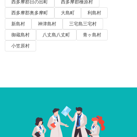
西多摩郡日の出町
西多摩郡檜原村
西多摩郡奥多摩町
大島町
利島村
新島村
神津島村
三宅島三宅村
御蔵島村
八丈島八丈町
青ヶ島村
小笠原村