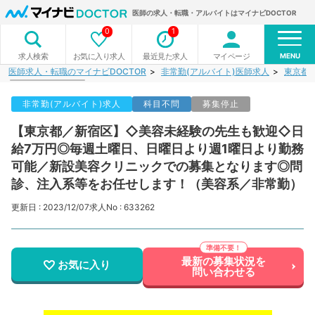
医師の求人・転職・アルバイトはマイナビDOCTOR
0
1
MENU
お気に入り求人
最近見た求人
マイページ
求人検索
医師求人・転職のマイナビDOCTOR
非常勤(アルバイト)医師求人
東京都
非常勤(アルバイト)求人
科目不問
募集停止
【東京都／新宿区】◇美容未経験の先生も歓迎◇日
給7万円◎毎週土曜日、日曜日より週1曜日より勤務
可能／新設美容クリニックでの募集となります◎問
診、注入系等をお任せします！（美容系／非常勤）
更新日 : 2023/12/07
求人No : 633262
最新の募集状況を
お気に入り
問い合わせる