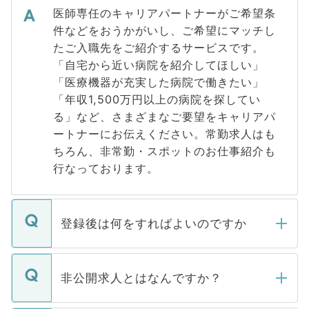
医師専任のキャリアパートナーがご希望条
件などをおうかがいし、ご希望にマッチし
たご入職先をご紹介するサービスです。
「自宅から近い病院を紹介してほしい」
「医療機器が充実した病院で働きたい」
「年収1,500万円以上の病院を探してい
る」など、さまざまなご要望をキャリアパ
ートナーにお伝えください。常勤求人はも
ちろん、非常勤・スポットのお仕事紹介も
行なっております。
登録後は何をすればよいのですか
ご登録いただきましたら、弊社担当者がご
登録内容を確認し、その後メールもしくは
非公開求人とはなんですか？
お電話にて次のステップのご案内をいたし