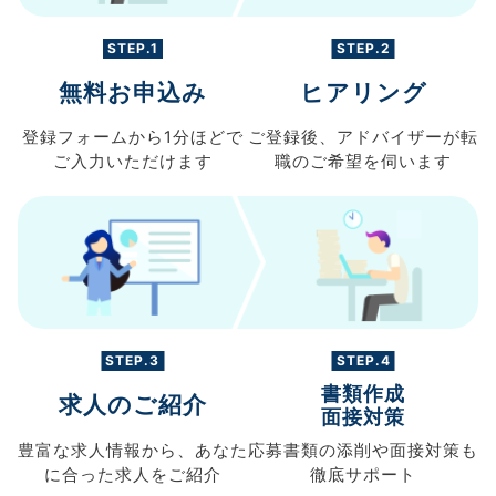
STEP.1
STEP.2
無料お申込み
ヒアリング
登録フォームから
1分ほどで
ご登録後、
アドバイザーが転
ご入力
いただけます
職の
ご希望を伺います
STEP.3
STEP.4
書類作成
求人のご紹介
面接対策
豊富な求人情報から、
あなた
応募書類の
添削や面接対策も
に合った求人を
ご紹介
徹底サポート