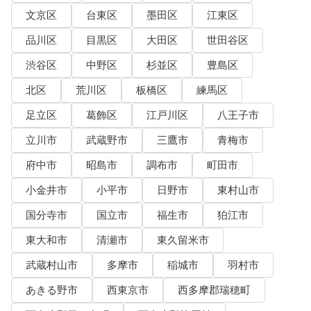
文京区
台東区
墨田区
江東区
品川区
目黒区
大田区
世田谷区
渋谷区
中野区
杉並区
豊島区
北区
荒川区
板橋区
練馬区
足立区
葛飾区
江戸川区
八王子市
立川市
武蔵野市
三鷹市
青梅市
府中市
昭島市
調布市
町田市
小金井市
小平市
日野市
東村山市
国分寺市
国立市
福生市
狛江市
東大和市
清瀬市
東久留米市
武蔵村山市
多摩市
稲城市
羽村市
あきる野市
西東京市
西多摩郡瑞穂町