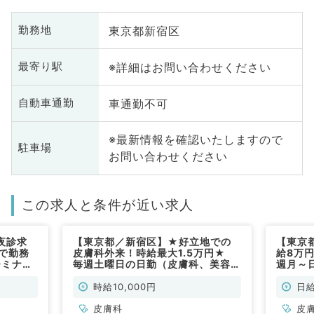
東京都新宿区
勤務地
※詳細はお問い合わせください
最寄り駅
車通勤不可
自動車通勤
※最新情報を確認いたしますので
駐車場
お問い合わせください
この求人と条件が近い求人
夜診求
【東京都／新宿区】★好立地での
【東京
で勤務
皮膚科外来！時給最大1.5万円★
給8万
ーミナル
毎週土曜日の日勤（皮膚科、美容皮
週月～
非常勤）
膚科／非常勤）
務可能
非常勤
時給10,000円
日給
皮膚科
皮