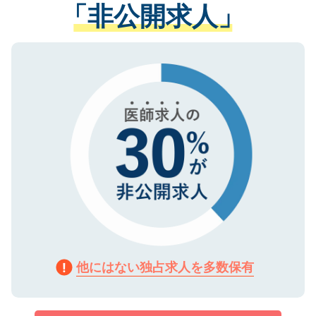
管理基準を満たした事業者のみに付与され
「非公開求人」
させていただきます。すぐにご転職をされ
る、プライバシーマークを取得済みです。
ない方には、長期的なサポートが可能です
ご登録いただいた個人情報は、SSL（デー
ので、まずはご登録ください。
タ暗号化）によって保護されていますの
で、機密保持に関してもご安心ください。
他にはない独占求人を多数保有