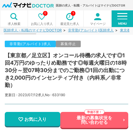
医師の求人・転職・アルバイトはマイナビDOCTOR
0
1
MENU
お気に入り求人
最近見た求人
マイページ
求人検索
医師求人・転職のマイナビDOCTOR
非常勤(アルバイト)医師求人
東京都
非常勤(アルバイト)求人
募集停止
【東京都／足立区】オンコール待機の求人です◎1
回4万円のゆったりめ勤務です◎毎週火曜日の18時
30分～翌07時30分までのご勤務◎1回の出動につ
き2,000円のインセンティブ付き（内科系／非常
勤）
更新日 : 2023/07/12
求人No : 633190
最新の募集状況を
お気に入り
問い合わせる