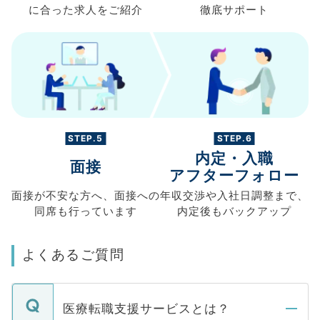
に合った求人を
ご紹介
徹底サポート
STEP.5
STEP.6
内定・入職
面接
アフターフォロー
面接が不安な方へ、
面接への
年収交渉や
入社日調整まで、
同席も
行っています
内定後もバックアップ
よくあるご質問
医療転職支援サービスとは？