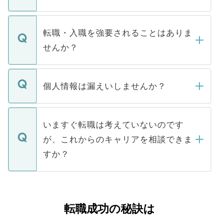
お電話にて次のステップのご案内をいたし
ます。通常、5営業日以内にはご連絡をせて
マイナビDOCTORで取り扱っている求人の
いただきますので、しばらくお待ちくださ
うち約3割は、Webサイトからご覧いただ
転職・入職を強要されることはありま
い。
けない「非公開求人」です。非公開求人は
せんか？
下記の理由によって、一般には公開してい
ません。
転職・入職を強要することは一切ありませ
ん。また、仮に応募先から内定をいただい
個人情報は漏えいしませんか？
■応募殺到を避けるため 人気のある医療機
たとしても、ご本人が納得しない限り、内
関を公にしてしまうと、応募が殺到する場
定を承諾する必要はありません。内定先へ
個人情報が漏えいすることはありませんの
合があります。 選考を効率よく行うため
の辞退の連絡はキャリアパートナーが行い
で、ご安心ください。当サイトからの登録
いますぐ転職は考えていないのです
に、医療機関が求める条件に合った人材の
ますので、ご安心ください。
などで収集したご登録者様の個人情報は、
が、これからのキャリアを相談できま
みを人材紹介会社に依頼するケースが増え
ご本人のキャリアアップおよび転職活動の
ています。
すか？
支援を目的に使用いたします。お預かりし
ているすべての個人データはご本人の許可
お気軽にご相談ください。先生専任のキャ
なく、医療機関側に開示したり、第三者に
リアパートナーが将来のご希望などをおう
提供することは一切ありません。また弊社
かがいして、現在の医療機関の状況や紹介
転職成功の秘訣は
は、個人情報の取り扱いについての厳密な
経験をまじえながら、適切なアドバイスを