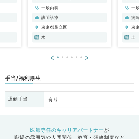
一般内科
一
訪問診療
病
東京都足立区
東
木
土
<
>
手当/福利厚生
有り
通勤手当
医師専任のキャリアパートナー
が
職場の雰囲気や人間関係、
教育・研修制度など