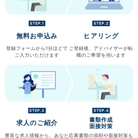
STEP.1
STEP.2
無料お申込み
ヒアリング
登録フォームから
1分ほどで
ご登録後、
アドバイザーが転
ご入力
いただけます
職の
ご希望を伺います
STEP.3
STEP.4
書類作成
求人のご紹介
面接対策
豊富な求人情報から、
あなた
応募書類の
添削や面接対策も