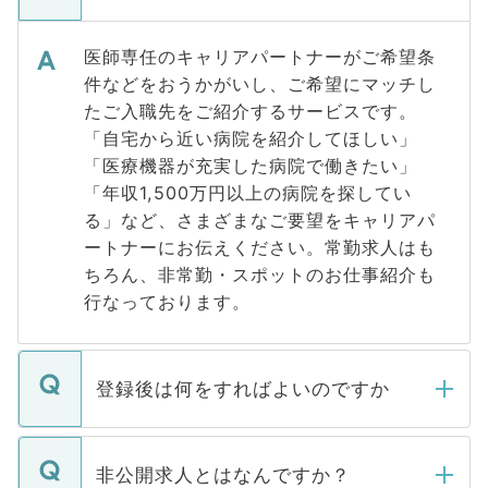
医師専任のキャリアパートナーがご希望条
件などをおうかがいし、ご希望にマッチし
たご入職先をご紹介するサービスです。
「自宅から近い病院を紹介してほしい」
「医療機器が充実した病院で働きたい」
「年収1,500万円以上の病院を探してい
る」など、さまざまなご要望をキャリアパ
ートナーにお伝えください。常勤求人はも
ちろん、非常勤・スポットのお仕事紹介も
行なっております。
登録後は何をすればよいのですか
ご登録いただきましたら、弊社担当者がご
登録内容を確認し、その後メールもしくは
非公開求人とはなんですか？