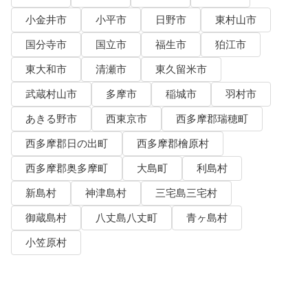
小金井市
小平市
日野市
東村山市
国分寺市
国立市
福生市
狛江市
東大和市
清瀬市
東久留米市
武蔵村山市
多摩市
稲城市
羽村市
あきる野市
西東京市
西多摩郡瑞穂町
西多摩郡日の出町
西多摩郡檜原村
西多摩郡奥多摩町
大島町
利島村
新島村
神津島村
三宅島三宅村
御蔵島村
八丈島八丈町
青ヶ島村
小笠原村