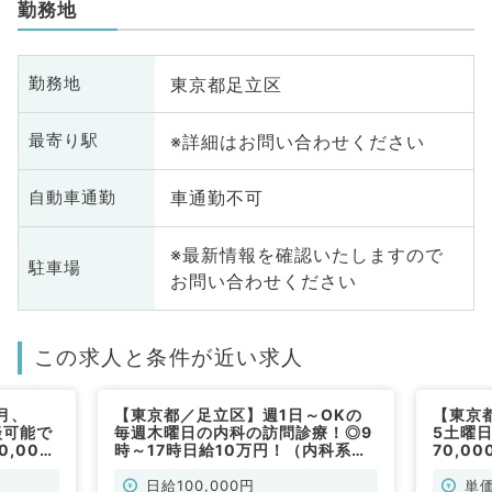
勤務地
東京都足立区
勤務地
※詳細はお問い合わせください
最寄り駅
車通勤不可
自動車通勤
※最新情報を確認いたしますので
駐車場
お問い合わせください
この求人と条件が近い求人
月、
【東京都／足立区】週1日～OKの
【東京
談可能で
毎週木曜日の内科の訪問診療！◎9
5土曜
,000
時～17時日給10万円！（内科系／
70,0
！（一
非常勤）
マイカ
非常勤
日給100,000円
単価