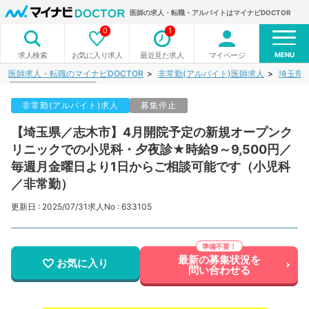
医師の求人・転職・アルバイトはマイナビDOCTOR
0
1
MENU
お気に入り求人
最近見た求人
マイページ
求人検索
医師求人・転職のマイナビDOCTOR
非常勤(アルバイト)医師求人
埼玉県
非常勤(アルバイト)求人
募集停止
【埼玉県／志木市】4月開院予定の新規オープンク
リニックでの小児科・夕夜診★時給9～9,500円／
毎週月金曜日より1日からご相談可能です（小児科
／非常勤）
更新日 : 2025/07/31
求人No : 633105
最新の募集状況を
お気に入り
問い合わせる