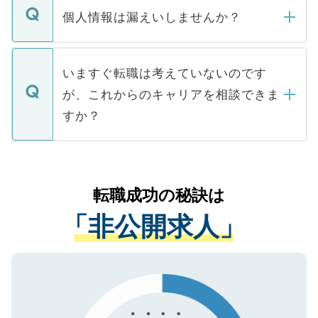
ん。また、仮に応募先から内定をいただい
個人情報は漏えいしませんか？
■応募殺到を避けるため 人気のある医療機
たとしても、ご本人が納得しない限り、内
関を公にしてしまうと、応募が殺到する場
定を承諾する必要はありません。内定先へ
個人情報が漏えいすることはありませんの
合があります。 選考を効率よく行うため
の辞退の連絡はキャリアパートナーが行い
で、ご安心ください。当サイトからの登録
いますぐ転職は考えていないのです
に、医療機関が求める条件に合った人材の
ますので、ご安心ください。
などで収集したご登録者様の個人情報は、
が、これからのキャリアを相談できま
みを人材紹介会社に依頼するケースが増え
ご本人のキャリアアップおよび転職活動の
ています。
すか？
支援を目的に使用いたします。お預かりし
ているすべての個人データはご本人の許可
お気軽にご相談ください。先生専任のキャ
なく、医療機関側に開示したり、第三者に
リアパートナーが将来のご希望などをおう
提供することは一切ありません。また弊社
かがいして、現在の医療機関の状況や紹介
転職成功の秘訣は
は、個人情報の取り扱いについての厳密な
経験をまじえながら、適切なアドバイスを
管理基準を満たした事業者のみに付与され
「非公開求人」
させていただきます。すぐにご転職をされ
る、プライバシーマークを取得済みです。
ない方には、長期的なサポートが可能です
ご登録いただいた個人情報は、SSL（デー
ので、まずはご登録ください。
タ暗号化）によって保護されていますの
で、機密保持に関してもご安心ください。