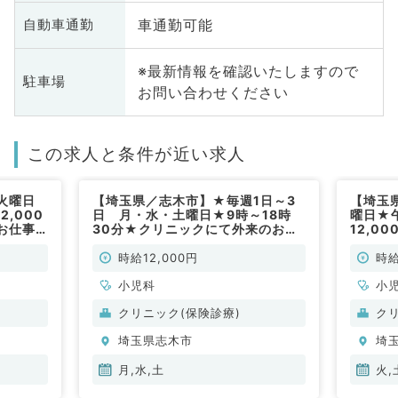
車通勤可能
自動車通勤
※最新情報を確認いたしますので
駐車場
お問い合わせください
この求人と条件が近い求人
火曜日
【埼玉県／志木市】★毎週1日～3
【埼玉
2,000
日 月・水・土曜日★9時～18時
曜日★
お仕事
30分★クリニックにて外来のお仕
12,0
事です！(小児科／非常勤)
お仕事
時給12,000円
時給
小児科
小
クリニック(保険診療)
ク
埼玉県志木市
埼
月,水,土
火,