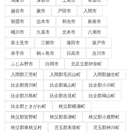
鴻巣市
深谷市
上尾市
草加市
越谷市
蕨市
戸田市
入間市
朝霞市
志木市
和光市
新座市
桶川市
久喜市
北本市
八潮市
富士見市
三郷市
蓮田市
坂戸市
幸手市
鶴ヶ島市
日高市
吉川市
ふじみ野市
白岡市
北足立郡伊奈町
入間郡三芳町
入間郡毛呂山町
入間郡越生町
比企郡滑川町
比企郡嵐山町
比企郡小川町
比企郡川島町
比企郡吉見町
比企郡鳩山町
比企郡ときがわ町
秩父郡横瀬町
秩父郡皆野町
秩父郡長瀞町
秩父郡小鹿野町
秩父郡東秩父村
児玉郡美里町
児玉郡神川町