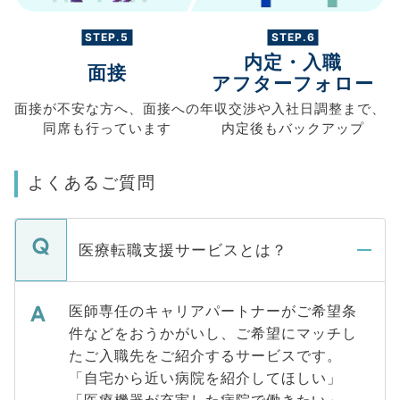
STEP.5
STEP.6
内定・入職
面接
アフターフォロー
面接が不安な方へ、
面接への
年収交渉や
入社日調整まで、
同席も
行っています
内定後もバックアップ
よくあるご質問
医療転職支援サービスとは？
医師専任のキャリアパートナーがご希望条
件などをおうかがいし、ご希望にマッチし
たご入職先をご紹介するサービスです。
「自宅から近い病院を紹介してほしい」