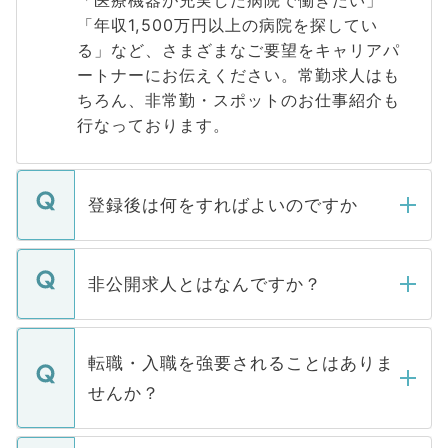
「医療機器が充実した病院で働きたい」
「年収1,500万円以上の病院を探してい
る」など、さまざまなご要望をキャリアパ
ートナーにお伝えください。常勤求人はも
ちろん、非常勤・スポットのお仕事紹介も
行なっております。
登録後は何をすればよいのですか
ご登録いただきましたら、弊社担当者がご
登録内容を確認し、その後メールもしくは
非公開求人とはなんですか？
お電話にて次のステップのご案内をいたし
ます。通常、5営業日以内にはご連絡をせて
マイナビDOCTORで取り扱っている求人の
いただきますので、しばらくお待ちくださ
うち約3割は、Webサイトからご覧いただ
転職・入職を強要されることはありま
い。
けない「非公開求人」です。非公開求人は
せんか？
下記の理由によって、一般には公開してい
ません。
転職・入職を強要することは一切ありませ