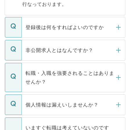
行なっております。
登録後は何をすればよいのですか
ご登録いただきましたら、弊社担当者がご
登録内容を確認し、その後メールもしくは
非公開求人とはなんですか？
お電話にて次のステップのご案内をいたし
ます。通常、5営業日以内にはご連絡をせて
マイナビDOCTORで取り扱っている求人の
いただきますので、しばらくお待ちくださ
うち約3割は、Webサイトからご覧いただ
転職・入職を強要されることはありま
い。
けない「非公開求人」です。非公開求人は
せんか？
下記の理由によって、一般には公開してい
ません。
転職・入職を強要することは一切ありませ
ん。また、仮に応募先から内定をいただい
個人情報は漏えいしませんか？
■応募殺到を避けるため 人気のある医療機
たとしても、ご本人が納得しない限り、内
関を公にしてしまうと、応募が殺到する場
定を承諾する必要はありません。内定先へ
個人情報が漏えいすることはありませんの
合があります。 選考を効率よく行うため
の辞退の連絡はキャリアパートナーが行い
で、ご安心ください。当サイトからの登録
いますぐ転職は考えていないのです
に、医療機関が求める条件に合った人材の