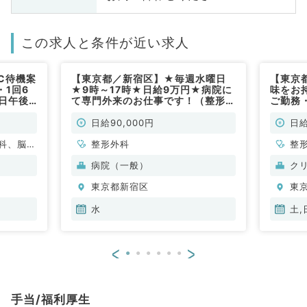
この求人と条件が近い求人
C待機案
【東京都／新宿区】★毎週水曜日
【東京
1回6
★9時～17時★日給9万円★病院に
味をお
日午後
て専門外来のお仕事です！（整形外
ご勤務
勤）
科／非常勤）
オペの
形外科
日給90,000円
日給
科、脳神
整形外科
整
皮膚科、
病院（一般）
ク
喉科、放
東京都新宿区
東
科、外科
器外科、
水
土,
<
>
手当/福利厚生