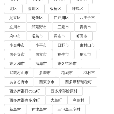
北区
荒川区
板橋区
練馬区
足立区
葛飾区
江戸川区
八王子市
立川市
武蔵野市
三鷹市
青梅市
府中市
昭島市
調布市
町田市
小金井市
小平市
日野市
東村山市
国分寺市
国立市
福生市
狛江市
東大和市
清瀬市
東久留米市
武蔵村山市
多摩市
稲城市
羽村市
あきる野市
西東京市
西多摩郡瑞穂町
西多摩郡日の出町
西多摩郡檜原村
西多摩郡奥多摩町
大島町
利島村
新島村
神津島村
三宅島三宅村