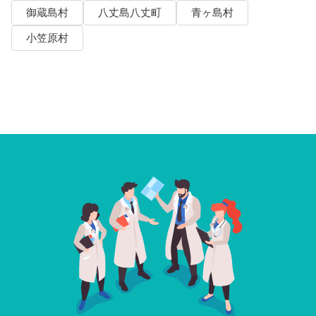
御蔵島村
八丈島八丈町
青ヶ島村
小笠原村