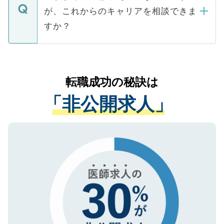
ますので、ご安心ください。
などで収集したご登録者様の個人情報は、
が、これからのキャリアを相談できま
みを人材紹介会社に依頼するケースが増え
ご本人のキャリアアップおよび転職活動の
ています。
すか？
支援を目的に使用いたします。お預かりし
ているすべての個人データはご本人の許可
お気軽にご相談ください。先生専任のキャ
なく、医療機関側に開示したり、第三者に
リアパートナーが将来のご希望などをおう
提供することは一切ありません。また弊社
かがいして、現在の医療機関の状況や紹介
転職成功の秘訣は
は、個人情報の取り扱いについての厳密な
経験をまじえながら、適切なアドバイスを
管理基準を満たした事業者のみに付与され
「非公開求人」
させていただきます。すぐにご転職をされ
る、プライバシーマークを取得済みです。
ない方には、長期的なサポートが可能です
ご登録いただいた個人情報は、SSL（デー
ので、まずはご登録ください。
タ暗号化）によって保護されていますの
で、機密保持に関してもご安心ください。