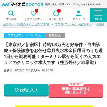
医師の求人・転職・アルバイトはマイナビDOCTOR
0
1
MENU
お気に入り求人
最近見た求人
マイページ
求人検索
医師求人・転職のマイナビDOCTOR
非常勤(アルバイト)医師求人
東京都
非常勤(アルバイト)求人
募集停止
【東京都／新宿区】時給1.3万円と好条件・自由診
療＋保険診療をお任せ◎月火水木金日曜日のうち週
1日から勤務可能！ターミナル駅から近くの人気エ
リアのクリニック求人です（整形外科／非常勤）
更新日 : 2026/01/05
求人No : 633079
最新の募集状況を
お気に入り
問い合わせる