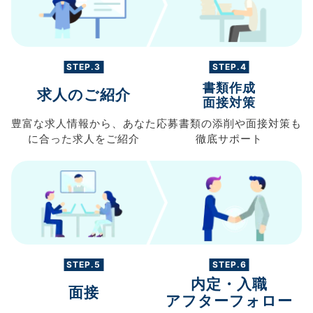
STEP.3
STEP.4
書類作成
求人のご紹介
面接対策
豊富な求人情報から、
あなた
応募書類の
添削や面接対策も
に合った求人を
ご紹介
徹底サポート
STEP.5
STEP.6
内定・入職
面接
アフターフォロー