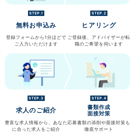
STEP.1
STEP.2
無料お申込み
ヒアリング
登録フォームから
1分ほどで
ご登録後、
アドバイザーが転
ご入力
いただけます
職の
ご希望を伺います
STEP.3
STEP.4
書類作成
求人のご紹介
面接対策
豊富な求人情報から、
あなた
応募書類の
添削や面接対策も
に合った求人を
ご紹介
徹底サポート