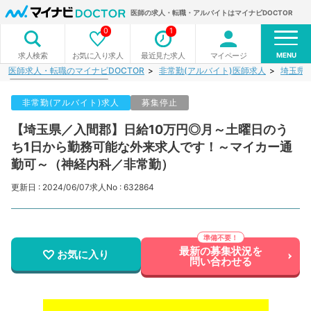
医師の求人・転職・アルバイトはマイナビDOCTOR
0
1
MENU
お気に入り求人
最近見た求人
マイページ
求人検索
医師求人・転職のマイナビDOCTOR
非常勤(アルバイト)医師求人
埼玉県
非常勤(アルバイト)求人
募集停止
【埼玉県／入間郡】日給10万円◎月～土曜日のう
ち1日から勤務可能な外来求人です！～マイカー通
勤可～（神経内科／非常勤）
更新日 : 2024/06/07
求人No : 632864
最新の募集状況を
お気に入り
問い合わせる