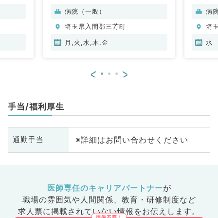
科、呼吸器内科、消化器内科、内
病院（一般）
病
分泌・代謝内科、腎臓内科、老年
埼玉県入間郡三芳町
埼
内科
月,火,水,木,金
水
<
>
手当/福利厚生
※詳細はお問い合わせください
通勤手当
医師専任のキャリアパートナー
が
職場の雰囲気や人間関係、
教育・研修制度など
求人票に掲載されていない情報をお伝えします。