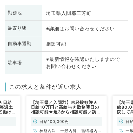
埼玉県入間郡三芳町
勤務地
※詳細はお問い合わせください
最寄り駅
相談可能
自動車通勤
※最新情報を確認いたしますので
駐車場
お問い合わせください
この求人と条件が近い求人
★日給
【埼玉県／入間郡】未経験歓迎★
【埼玉
30毎週土
日給10万円と高給与★勤務曜日の
給80,
て働けま
相談可能★週3から相談可能／訪問
院にて
診療バイトです！～駅からのタクシ
（一般
ー利用可能～（内科系／非常勤）
日給100,000円
日給
神経内科、一般内科、循環器内
一