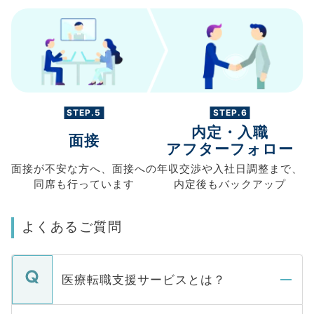
STEP.5
STEP.6
内定・入職
面接
アフターフォロー
面接が不安な方へ、
面接への
年収交渉や
入社日調整まで、
同席も
行っています
内定後もバックアップ
よくあるご質問
医療転職支援サービスとは？