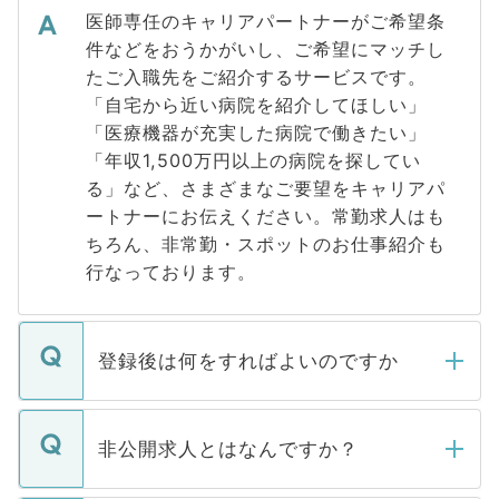
医師専任のキャリアパートナーがご希望条
件などをおうかがいし、ご希望にマッチし
たご入職先をご紹介するサービスです。
「自宅から近い病院を紹介してほしい」
「医療機器が充実した病院で働きたい」
「年収1,500万円以上の病院を探してい
る」など、さまざまなご要望をキャリアパ
ートナーにお伝えください。常勤求人はも
ちろん、非常勤・スポットのお仕事紹介も
行なっております。
登録後は何をすればよいのですか
ご登録いただきましたら、弊社担当者がご
登録内容を確認し、その後メールもしくは
非公開求人とはなんですか？
お電話にて次のステップのご案内をいたし