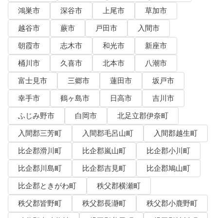
鴻巣市
深谷市
上尾市
草加市
越谷市
蕨市
戸田市
入間市
朝霞市
志木市
和光市
新座市
桶川市
久喜市
北本市
八潮市
富士見市
三郷市
蓮田市
坂戸市
幸手市
鶴ヶ島市
日高市
吉川市
ふじみ野市
白岡市
北足立郡伊奈町
入間郡三芳町
入間郡毛呂山町
入間郡越生町
比企郡滑川町
比企郡嵐山町
比企郡小川町
比企郡川島町
比企郡吉見町
比企郡鳩山町
比企郡ときがわ町
秩父郡横瀬町
秩父郡皆野町
秩父郡長瀞町
秩父郡小鹿野町