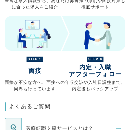
豊富な求人情報から、
あなた
応募書類の
添削や面接対策も
に合った求人を
ご紹介
徹底サポート
STEP.5
STEP.6
内定・入職
面接
アフターフォロー
面接が不安な方へ、
面接への
年収交渉や
入社日調整まで、
同席も
行っています
内定後もバックアップ
よくあるご質問
医療転職支援サービスとは？