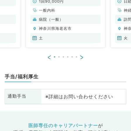
1回90,000円
日給
一般内科
神
循
病院（一般）
訪
内
神奈川県海老名市
神
科
土
火
<
>
手当/福利厚生
※詳細はお問い合わせください
通勤手当
医師専任のキャリアパートナー
が