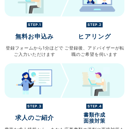
STEP.1
STEP.2
無料お申込み
ヒアリング
登録フォームから
1分ほどで
ご登録後、
アドバイザーが転
ご入力
いただけます
職の
ご希望を伺います
STEP.3
STEP.4
書類作成
求人のご紹介
面接対策