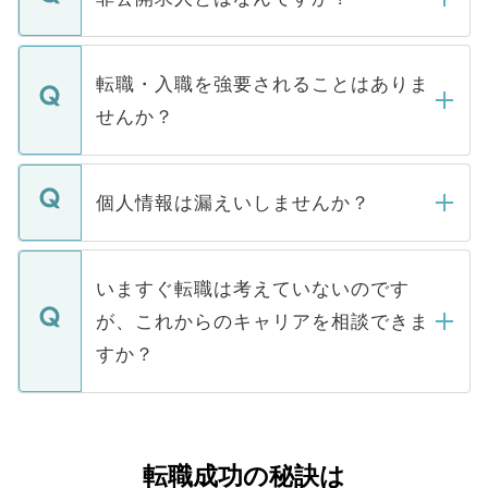
お電話にて次のステップのご案内をいたし
ます。通常、5営業日以内にはご連絡をせて
マイナビDOCTORで取り扱っている求人の
いただきますので、しばらくお待ちくださ
うち約3割は、Webサイトからご覧いただ
転職・入職を強要されることはありま
い。
けない「非公開求人」です。非公開求人は
せんか？
下記の理由によって、一般には公開してい
ません。
転職・入職を強要することは一切ありませ
ん。また、仮に応募先から内定をいただい
個人情報は漏えいしませんか？
■応募殺到を避けるため 人気のある医療機
たとしても、ご本人が納得しない限り、内
関を公にしてしまうと、応募が殺到する場
定を承諾する必要はありません。内定先へ
個人情報が漏えいすることはありませんの
合があります。 選考を効率よく行うため
の辞退の連絡はキャリアパートナーが行い
で、ご安心ください。当サイトからの登録
いますぐ転職は考えていないのです
に、医療機関が求める条件に合った人材の
ますので、ご安心ください。
などで収集したご登録者様の個人情報は、
が、これからのキャリアを相談できま
みを人材紹介会社に依頼するケースが増え
ご本人のキャリアアップおよび転職活動の
ています。
すか？
支援を目的に使用いたします。お預かりし
ているすべての個人データはご本人の許可
お気軽にご相談ください。先生専任のキャ
なく、医療機関側に開示したり、第三者に
リアパートナーが将来のご希望などをおう
提供することは一切ありません。また弊社
かがいして、現在の医療機関の状況や紹介
転職成功の秘訣は
は、個人情報の取り扱いについての厳密な