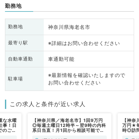
勤務地
神奈川県海老名市
勤務地
※詳細はお問い合わせください
最寄り駅
車通勤可能
自動車通勤
※最新情報を確認いたしますので
駐車場
お問い合わせください
この求人と条件が近い求人
重な水曜
【神奈川県／海老名市】1回9万円
【神奈
仕事！日
◎毎週土曜日12時半～翌9時の内科
万円★
でのご勤
系日当直！月1回から相談可能です
時◎訪
）
◎（内科系／非常勤）
常勤）