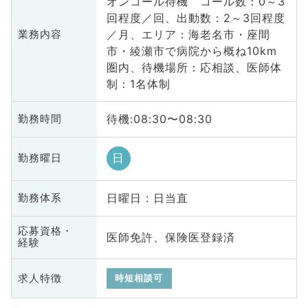
オンコール待機 コール数：0～3
回程度／回、出動数：2～3回程度
／月、エリア：海老名市・座間
業務内容
市・綾瀬市で病院から概ね10km
圏内、待機場所：応相談、医師体
制：1名体制
待機:08:30〜08:30
勤務時間
日
勤務曜日
日曜日 : 日当直
勤務体系
応募資格・
医師免許、保険医登録済
経験
求人特徴
時短相談可