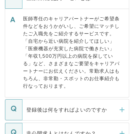
医師専任のキャリアパートナーがご希望条
件などをおうかがいし、ご希望にマッチし
たご入職先をご紹介するサービスです。
「自宅から近い病院を紹介してほしい」
「医療機器が充実した病院で働きたい」
「年収1,500万円以上の病院を探してい
る」など、さまざまなご要望をキャリアパ
ートナーにお伝えください。常勤求人はも
ちろん、非常勤・スポットのお仕事紹介も
行なっております。
登録後は何をすればよいのですか
ご登録いただきましたら、弊社担当者がご
登録内容を確認し、その後メールもしくは
非公開求人とはなんですか？