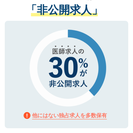
経験をまじえながら、適切なアドバイスを
管理基準を満たした事業者のみに付与され
「非公開求人」
させていただきます。すぐにご転職をされ
る、プライバシーマークを取得済みです。
ない方には、長期的なサポートが可能です
ご登録いただいた個人情報は、SSL（デー
ので、まずはご登録ください。
タ暗号化）によって保護されていますの
で、機密保持に関してもご安心ください。
他にはない独占求人を多数保有