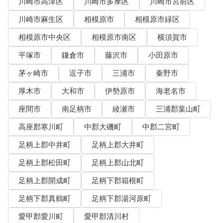
川崎市高津区
川崎市多摩区
川崎市宮前区
川崎市麻生区
相模原市
相模原市緑区
相模原市中央区
相模原市南区
横須賀市
平塚市
鎌倉市
藤沢市
小田原市
茅ヶ崎市
逗子市
三浦市
秦野市
厚木市
大和市
伊勢原市
海老名市
座間市
南足柄市
綾瀬市
三浦郡葉山町
高座郡寒川町
中郡大磯町
中郡二宮町
足柄上郡中井町
足柄上郡大井町
足柄上郡松田町
足柄上郡山北町
足柄上郡開成町
足柄下郡箱根町
足柄下郡真鶴町
足柄下郡湯河原町
愛甲郡愛川町
愛甲郡清川村