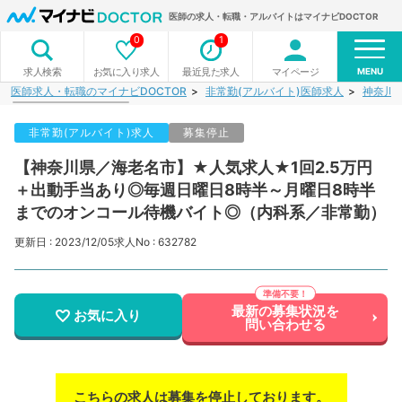
医師の求人・転職・アルバイトはマイナビDOCTOR
0
1
MENU
お気に入り求人
最近見た求人
マイページ
求人検索
医師求人・転職のマイナビDOCTOR
非常勤(アルバイト)医師求人
神奈川
非常勤(アルバイト)求人
募集停止
【神奈川県／海老名市】★人気求人★1回2.5万円
＋出動手当あり◎毎週日曜日8時半～月曜日8時半
までのオンコール待機バイト◎（内科系／非常勤）
更新日 : 2023/12/05
求人No : 632782
最新の募集状況を
お気に入り
問い合わせる
こちらの求人は募集を停止しております。