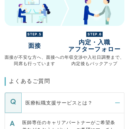
STEP.5
STEP.6
内定・入職
面接
アフターフォロー
面接が不安な方へ、
面接への
年収交渉や
入社日調整まで、
同席も
行っています
内定後もバックアップ
よくあるご質問
医療転職支援サービスとは？
医師専任のキャリアパートナーがご希望条