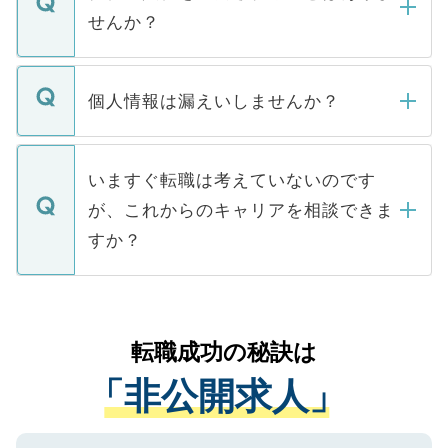
い。
けない「非公開求人」です。非公開求人は
せんか？
下記の理由によって、一般には公開してい
ません。
転職・入職を強要することは一切ありませ
ん。また、仮に応募先から内定をいただい
個人情報は漏えいしませんか？
■応募殺到を避けるため 人気のある医療機
たとしても、ご本人が納得しない限り、内
関を公にしてしまうと、応募が殺到する場
定を承諾する必要はありません。内定先へ
個人情報が漏えいすることはありませんの
合があります。 選考を効率よく行うため
の辞退の連絡はキャリアパートナーが行い
で、ご安心ください。当サイトからの登録
いますぐ転職は考えていないのです
に、医療機関が求める条件に合った人材の
ますので、ご安心ください。
などで収集したご登録者様の個人情報は、
が、これからのキャリアを相談できま
みを人材紹介会社に依頼するケースが増え
ご本人のキャリアアップおよび転職活動の
ています。
すか？
支援を目的に使用いたします。お預かりし
ているすべての個人データはご本人の許可
お気軽にご相談ください。先生専任のキャ
なく、医療機関側に開示したり、第三者に
リアパートナーが将来のご希望などをおう
提供することは一切ありません。また弊社
かがいして、現在の医療機関の状況や紹介
転職成功の秘訣は
は、個人情報の取り扱いについての厳密な
経験をまじえながら、適切なアドバイスを
管理基準を満たした事業者のみに付与され
「非公開求人」
させていただきます。すぐにご転職をされ
る、プライバシーマークを取得済みです。
ない方には、長期的なサポートが可能です
ご登録いただいた個人情報は、SSL（デー
ので、まずはご登録ください。