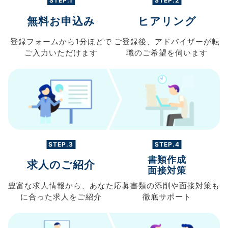
STEP.1
STEP.2
無料お申込み
ヒアリング
登録フォームから
1分ほどで
ご登録後、
アドバイザーが転
ご入力
いただけます
職の
ご希望を伺います
STEP.3
STEP.4
書類作成
求人のご紹介
面接対策
豊富な求人情報から、
あなた
応募書類の
添削や面接対策も
に合った求人を
ご紹介
徹底サポート