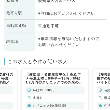
愛知県名古屋市中区
勤務地
※詳細はお問い合わせください
最寄り駅
車通勤不可
自動車通勤
※最新情報を確認いたしますので
駐車場
お問い合わせください
この求人と条件が近い求人
皮膚科の
【愛知県／名古屋市中区】高給与
【愛知
！毎週
★毎週土曜日9時半～13時／時給
抜群の
常勤／皮
1.2万円◎クリニックでの外来のお
バイト
仕事◆（皮膚科／非常勤）
◎（形
時給12,000円
時給
皮膚科
形
クリニック(保険診療)
ク