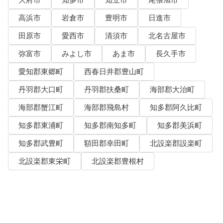
大府市
知多市
知立市
尾張旭市
高浜市
岩倉市
豊明市
日進市
田原市
愛西市
清須市
北名古屋市
弥富市
みよし市
あま市
長久手市
愛知郡東郷町
西春日井郡豊山町
丹羽郡大口町
丹羽郡扶桑町
海部郡大治町
海部郡蟹江町
海部郡飛島村
知多郡阿久比町
知多郡東浦町
知多郡南知多町
知多郡美浜町
知多郡武豊町
額田郡幸田町
北設楽郡設楽町
北設楽郡東栄町
北設楽郡豊根村