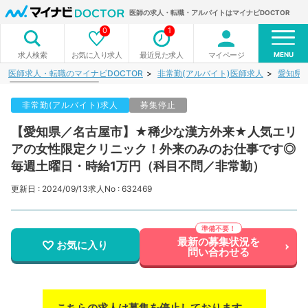
医師の求人・転職・アルバイトはマイナビDOCTOR
0
1
MENU
お気に入り求人
最近見た求人
マイページ
求人検索
医師求人・転職のマイナビDOCTOR
非常勤(アルバイト)医師求人
愛知県
非常勤(アルバイト)求人
募集停止
【愛知県／名古屋市】★稀少な漢方外来★人気エリ
アの女性限定クリニック！外来のみのお仕事です◎
毎週土曜日・時給1万円（科目不問／非常勤）
更新日 : 2024/09/13
求人No : 632469
最新の募集状況を
お気に入り
問い合わせる
こちらの求人は募集を停止しております。