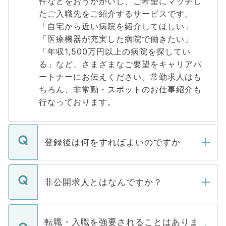
件などをおうかがいし、ご希望にマッチし
たご入職先をご紹介するサービスです。
「自宅から近い病院を紹介してほしい」
「医療機器が充実した病院で働きたい」
「年収1,500万円以上の病院を探してい
る」など、さまざまなご要望をキャリアパ
ートナーにお伝えください。常勤求人はも
ちろん、非常勤・スポットのお仕事紹介も
行なっております。
登録後は何をすればよいのですか
ご登録いただきましたら、弊社担当者がご
登録内容を確認し、その後メールもしくは
非公開求人とはなんですか？
お電話にて次のステップのご案内をいたし
ます。通常、5営業日以内にはご連絡をせて
マイナビDOCTORで取り扱っている求人の
いただきますので、しばらくお待ちくださ
うち約3割は、Webサイトからご覧いただ
転職・入職を強要されることはありま