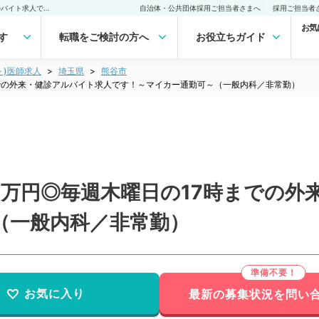
【埼玉県／熊谷市】日給8万円◎毎週木曜日の17時までの外来・健診アルバイト求人です！～マイカー通勤可～（一般内科／非常勤）非常勤(アルバイト)の求人｜医師の求人・転職・アルバイトは【マイナビDOCTOR】
自治体・公共団体採用ご担当者さまへ
採用ご担当者
お気
す
転職をご検討の方へ
お役立ちガイド
ト)医師求人
埼玉県
熊谷市
での外来・健診アルバイト求人です！～マイカー通勤可～（一般内科／非常勤）
8万円◎毎週木曜日の17時までの外
（一般内科／非常勤）
お気に入り
最新の募集状況を問い