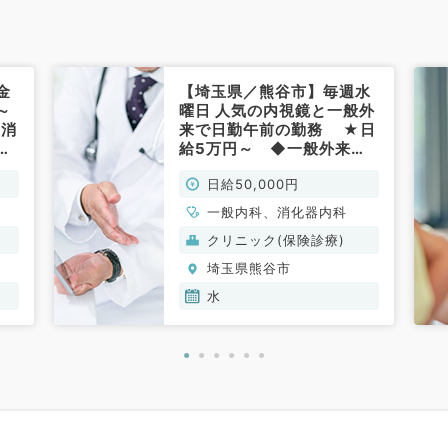
金
【埼玉県／熊谷市】毎週水
～
曜日 人気の内視鏡と一般外
◆消
来で日勤午前の勤務 ★日
内
給5万円～ ◆一般外来・
イ
消化器科のお仕事◆ ～マイ
日給50,000円
・
カー通勤可～（消化器内科
／非常勤）
一般内科、消化器内科
クリニック(保険診療)
埼玉県熊谷市
水