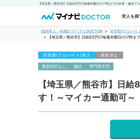
求人を探
医師求人・転職のマイナビDOCTOR
非常勤(アルバイ
【埼玉県／熊谷市】日給8万円◎毎週木曜日の17時ま
非常勤(アルバイト)求人
募集停止
救急対応なし
健診
専門医不問
【埼玉県／熊谷市】日給
す！～マイカー通勤可～