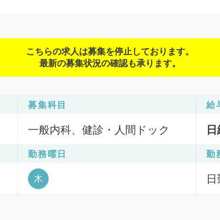
こちらの求人は募集を停止しております。
最新の募集状況の確認も承ります。
募集科目
給
一般内科、健診・人間ドック
日
勤務曜日
勤
ッ
日
木
6