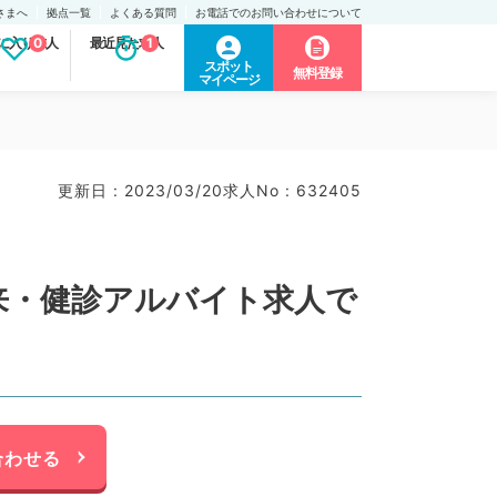
さまへ
拠点一覧
よくある質問
お電話でのお問い合わせについて
に入り求人
0
最近見た求人
1
スポット
無料登録
マイページ
更新日 : 2023/03/20
求人No : 632405
来・健診アルバイト求人で
合わせる