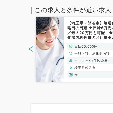
この求人と条件が近い求人
熊谷市】◎日給
【埼玉県／熊谷市】毎週
◎10時開始の看
曜日の日勤 ★日給6万円
き訪問診療アル
／最大20万円も可能 
週火曜日の勤務
化器内科外来のお仕事◆
外科系／非常
視鏡検査もあります ～マ
<
00円
日給60,000円
カー通勤可～（一般内科
消化器内科／非常勤）
、外科系全般、一
一般内科、消化器内科
クリニック(保険診療)
谷市
埼玉県熊谷市
金