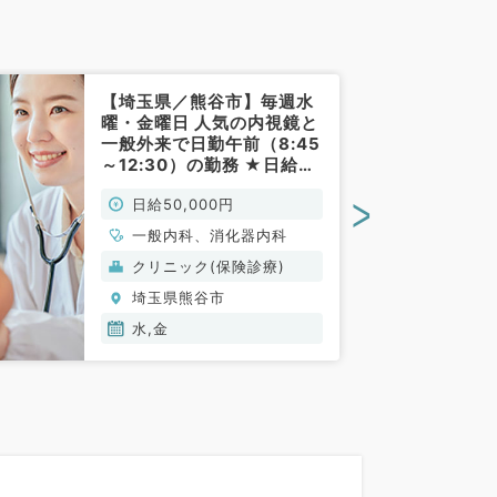
【埼玉県／熊谷市】毎週水
曜・金曜日 人気の内視鏡と
一般外来で日勤午前（8:45
～12:30）の勤務 ★日給5
万円～◆一般外来・消化器
>
日給50,000円
科のお仕事◆ ～マイカー通
勤可～（一般内科・消化器
一般内科、消化器内科
内科／非常勤）
クリニック(保険診療)
埼玉県熊谷市
水,金