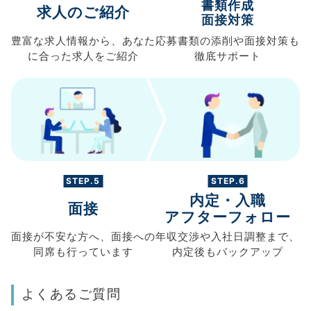
書類作成
求人のご紹介
面接対策
豊富な求人情報から、
あなた
応募書類の
添削や面接対策も
に合った求人を
ご紹介
徹底サポート
STEP.5
STEP.6
内定・入職
面接
アフターフォロー
面接が不安な方へ、
面接への
年収交渉や
入社日調整まで、
同席も
行っています
内定後もバックアップ
よくあるご質問