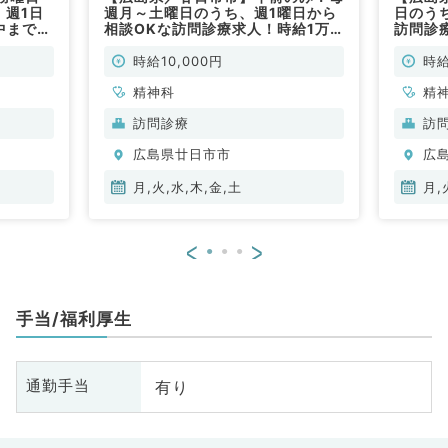
！週1日
週月～土曜日のうち、週1曜日から
日のう
中までも
相談OKな訪問診療求人！時給1万
訪問診
す
円◎マイカー通勤可能です☆（心
ー通勤
常勤）
療内科／非常勤）
常勤）
時給10,000円
時給
精神科
精
訪問診療
訪
広島県廿日市市
広
月,火,水,木,金,土
月,
<
>
手当/福利厚生
有り
通勤手当