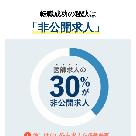
リアパートナーが将来のご希望などをおう
提供することは一切ありません。また弊社
かがいして、現在の医療機関の状況や紹介
転職成功の秘訣は
は、個人情報の取り扱いについての厳密な
経験をまじえながら、適切なアドバイスを
管理基準を満たした事業者のみに付与され
「非公開求人」
させていただきます。すぐにご転職をされ
る、プライバシーマークを取得済みです。
ない方には、長期的なサポートが可能です
ご登録いただいた個人情報は、SSL（デー
ので、まずはご登録ください。
タ暗号化）によって保護されていますの
で、機密保持に関してもご安心ください。
他にはない独占求人を多数保有