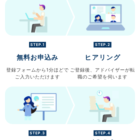
STEP.1
STEP.2
無料お申込み
ヒアリング
登録フォームから
1分ほどで
ご登録後、
アドバイザーが転
ご入力
いただけます
職の
ご希望を伺います
STEP.3
STEP.4