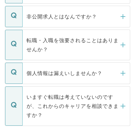
ご登録いただきましたら、弊社担当者がご
登録内容を確認し、その後メールもしくは
非公開求人とはなんですか？
お電話にて次のステップのご案内をいたし
ます。通常、5営業日以内にはご連絡をせて
マイナビDOCTORで取り扱っている求人の
いただきますので、しばらくお待ちくださ
うち約3割は、Webサイトからご覧いただ
転職・入職を強要されることはありま
い。
けない「非公開求人」です。非公開求人は
せんか？
下記の理由によって、一般には公開してい
ません。
転職・入職を強要することは一切ありませ
ん。また、仮に応募先から内定をいただい
個人情報は漏えいしませんか？
■応募殺到を避けるため 人気のある医療機
たとしても、ご本人が納得しない限り、内
関を公にしてしまうと、応募が殺到する場
定を承諾する必要はありません。内定先へ
個人情報が漏えいすることはありませんの
合があります。 選考を効率よく行うため
の辞退の連絡はキャリアパートナーが行い
で、ご安心ください。当サイトからの登録
いますぐ転職は考えていないのです
に、医療機関が求める条件に合った人材の
ますので、ご安心ください。
などで収集したご登録者様の個人情報は、
が、これからのキャリアを相談できま
みを人材紹介会社に依頼するケースが増え
ご本人のキャリアアップおよび転職活動の
ています。
すか？
支援を目的に使用いたします。お預かりし
ているすべての個人データはご本人の許可
お気軽にご相談ください。先生専任のキャ
なく、医療機関側に開示したり、第三者に