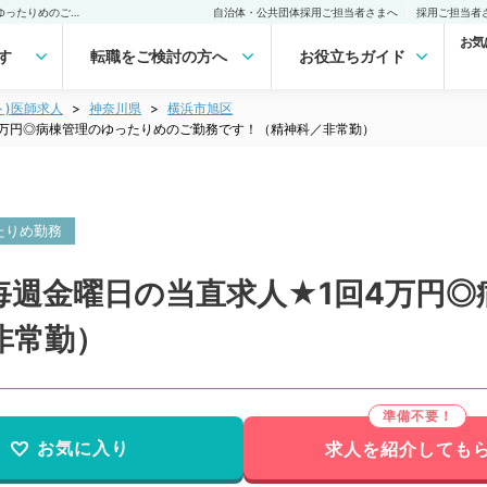
【神奈川県／横浜市】★毎週金曜日の当直求人★1回4万円◎病棟管理のゆったりめのご勤務です！（精神科／非常勤）非常勤(アルバイト)の求人｜医師の求人・転職・アルバイトは【マイナビDOCTOR】
自治体・公共団体採用ご担当者さまへ
採用ご担当者
お気
す
転職をご検討の方へ
お役立ちガイド
ト)医師求人
神奈川県
横浜市旭区
4万円◎病棟管理のゆったりめのご勤務です！（精神科／非常勤）
たりめ勤務
毎週金曜日の当直求人★1回4万円
非常勤）
お気に入り
求人を紹介しても