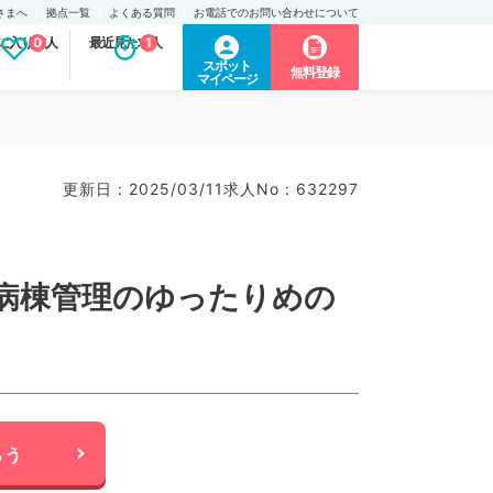
さまへ
拠点一覧
よくある質問
お電話でのお問い合わせについて
に入り求人
0
最近見た求人
1
スポット
無料登録
マイページ
更新日 : 2025/03/11
求人No : 632297
◎病棟管理のゆったりめの
らう