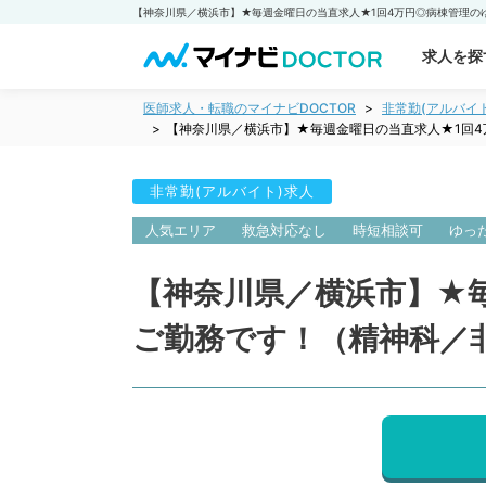
求人を探
医師求人・転職のマイナビDOCTOR
非常勤(アルバイ
【神奈川県／横浜市】★毎週金曜日の当直求人★1回
非常勤(アルバイト)求人
人気エリア
救急対応なし
時短相談可
ゆっ
【神奈川県／横浜市】★
ご勤務です！（精神科／