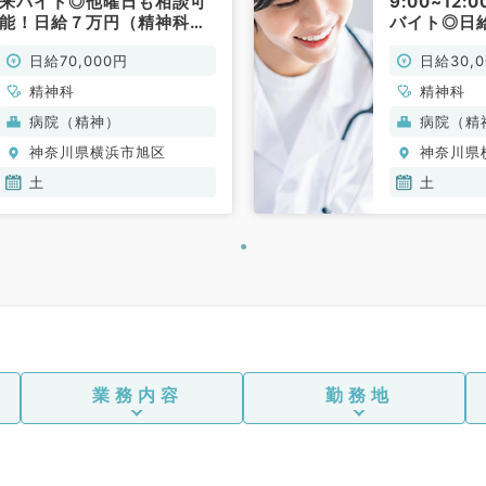
来バイト◎他曜日も相談可
9:00~12
能！日給７万円（精神科／
バイト◎日
非常勤）
科／非常勤
日給70,000円
日給30,
精神科
精神科
病院（精神）
病院（精
神奈川県横浜市旭区
神奈川県
土
土
業務内容
勤務地