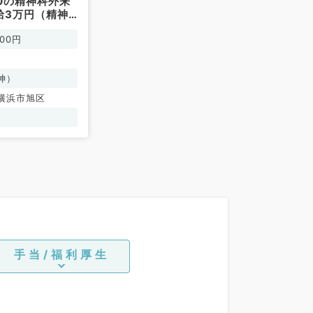
:00の精神科外来
給3万円（精神
）
000円
神）
横浜市旭区
手当/福利厚生