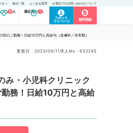
さまへ
拠点一覧
よくある質問
お電話でのお問い合わせについて
に入り求人
0
最近見た求人
1
スポット
無料登録
マイページ
1回のご勤務！日給10万円と高給与（皮膚科／非常勤）
更新日 : 2023/09/11
求人No : 632245
のみ・小児科クリニック
勤務！日給10万円と高給