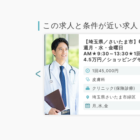
この求人と条件が近い求人
さいたま市】時
【埼玉県／さいたま市】
円相談可能！
週月・水・金曜日
ずれかの勤務で
AM★9:30～13:30★1
／非常勤）
4.5万円／ショッピング
ール内クリニックで外来
<
00円
1回45,000円
お仕事です◎（皮膚科／
常勤）
美容皮膚科
皮膚科
(保険診療)
クリニック(保険診療)
いたま市緑区
埼玉県さいたま市緑区
月,水,金