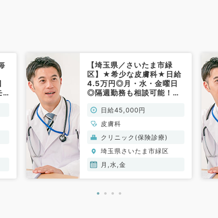
毎
【埼玉県／さいたま市緑
区】★希少な皮膚科★日給
回
4.5万円◎月・水・金曜日
モ
◎隔週勤務も相談可能！駅
の
チカクリニック◇（皮膚科
日給45,000円
非
／非常勤）
皮膚科
クリニック(保険診療)
埼玉県さいたま市緑区
月,水,金