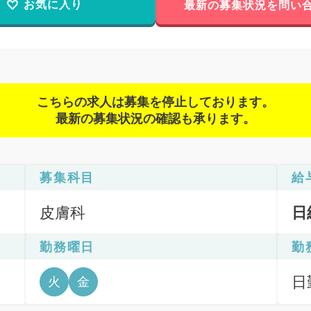
お気に入り
最新の募集状況を問い
こちらの求人は募集を停止しております。
最新の募集状況の確認も承ります。
募集科目
給
皮膚科
日
勤務曜日
勤
日
火
金
6