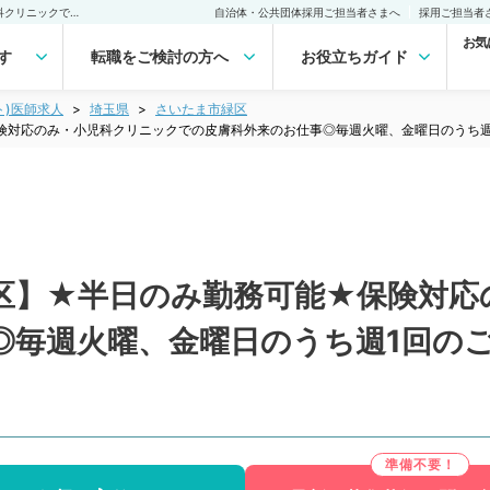
【埼玉県／さいたま市緑区】★半日のみ勤務可能★保険対応のみ・小児科クリニックでの皮膚科外来のお仕事◎毎週火曜、金曜日のうち週1回のご勤務！日給10万円と高給与（皮膚科／非常勤）非常勤(アルバイト)の求人｜医師の求人・転職・アルバイトは【マイナビDOCTOR】
自治体・公共団体採用ご担当者さまへ
採用ご担当者
お気
す
転職をご検討の方へ
お役立ちガイド
ト)医師求人
埼玉県
さいたま市緑区
険対応のみ・小児科クリニックでの皮膚科外来のお仕事◎毎週火曜、金曜日のうち週
区】★半日のみ勤務可能★保険対応
◎毎週火曜、金曜日のうち週1回のご