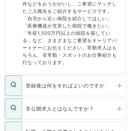
件などをおうかがいし、ご希望にマッチし
たご入職先をご紹介するサービスです。
「自宅から近い病院を紹介してほしい」
「医療機器が充実した病院で働きたい」
「年収1,500万円以上の病院を探してい
る」など、さまざまなご要望をキャリアパ
ートナーにお伝えください。常勤求人はも
ちろん、非常勤・スポットのお仕事紹介も
行なっております。
登録後は何をすればよいのですか
ご登録いただきましたら、弊社担当者がご
登録内容を確認し、その後メールもしくは
非公開求人とはなんですか？
お電話にて次のステップのご案内をいたし
ます。通常、5営業日以内にはご連絡をせて
マイナビDOCTORで取り扱っている求人の
いただきますので、しばらくお待ちくださ
うち約3割は、Webサイトからご覧いただ