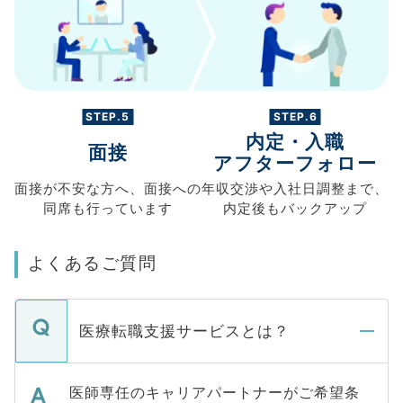
STEP.5
STEP.6
内定・入職
面接
アフターフォロー
面接が不安な方へ、
面接への
年収交渉や
入社日調整まで、
同席も
行っています
内定後もバックアップ
よくあるご質問
医療転職支援サービスとは？
医師専任のキャリアパートナーがご希望条