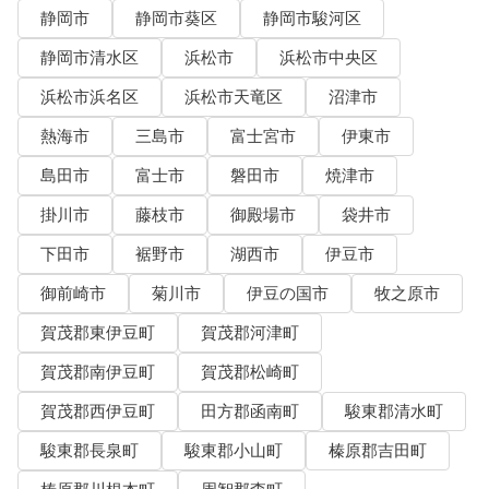
静岡市
静岡市葵区
静岡市駿河区
静岡市清水区
浜松市
浜松市中央区
浜松市浜名区
浜松市天竜区
沼津市
熱海市
三島市
富士宮市
伊東市
島田市
富士市
磐田市
焼津市
掛川市
藤枝市
御殿場市
袋井市
下田市
裾野市
湖西市
伊豆市
御前崎市
菊川市
伊豆の国市
牧之原市
賀茂郡東伊豆町
賀茂郡河津町
賀茂郡南伊豆町
賀茂郡松崎町
賀茂郡西伊豆町
田方郡函南町
駿東郡清水町
駿東郡長泉町
駿東郡小山町
榛原郡吉田町