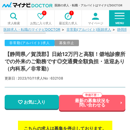
医師の求人・転職・アルバイトはマイナビDOCTOR
0
1
MENU
お気に入り求人
最近見た求人
マイページ
求人検索
医師求人・転職のマイナビDOCTOR
非常勤(アルバイト)医師求人
静岡県
非常勤(アルバイト)求人
募集停止
【静岡県／賀茂郡】日給12万円と高額！僻地診療所
での外来のご勤務です◎交通費全額負担・送迎あり
（内科系／非常勤）
更新日 : 2023/10/11
求人No : 632108
最新の募集状況を
お気に入り
問い合わせる
こちらの求人は募集を停止しております。