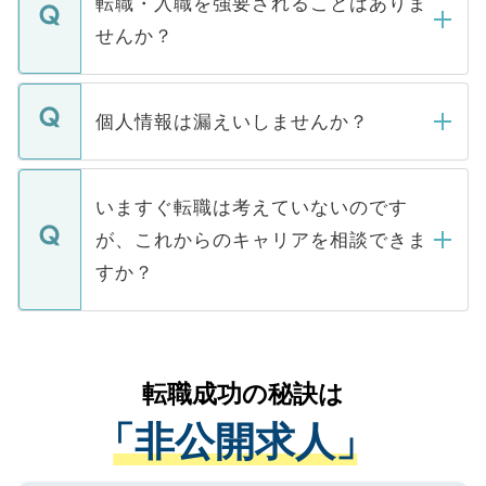
転職・入職を強要されることはありま
い。
けない「非公開求人」です。非公開求人は
せんか？
下記の理由によって、一般には公開してい
ません。
転職・入職を強要することは一切ありませ
ん。また、仮に応募先から内定をいただい
個人情報は漏えいしませんか？
■応募殺到を避けるため 人気のある医療機
たとしても、ご本人が納得しない限り、内
関を公にしてしまうと、応募が殺到する場
定を承諾する必要はありません。内定先へ
個人情報が漏えいすることはありませんの
合があります。 選考を効率よく行うため
の辞退の連絡はキャリアパートナーが行い
で、ご安心ください。当サイトからの登録
いますぐ転職は考えていないのです
に、医療機関が求める条件に合った人材の
ますので、ご安心ください。
などで収集したご登録者様の個人情報は、
が、これからのキャリアを相談できま
みを人材紹介会社に依頼するケースが増え
ご本人のキャリアアップおよび転職活動の
ています。
すか？
支援を目的に使用いたします。お預かりし
ているすべての個人データはご本人の許可
お気軽にご相談ください。先生専任のキャ
なく、医療機関側に開示したり、第三者に
リアパートナーが将来のご希望などをおう
提供することは一切ありません。また弊社
かがいして、現在の医療機関の状況や紹介
転職成功の秘訣は
は、個人情報の取り扱いについての厳密な
経験をまじえながら、適切なアドバイスを
管理基準を満たした事業者のみに付与され
「非公開求人」
させていただきます。すぐにご転職をされ
る、プライバシーマークを取得済みです。
ない方には、長期的なサポートが可能です
ご登録いただいた個人情報は、SSL（デー