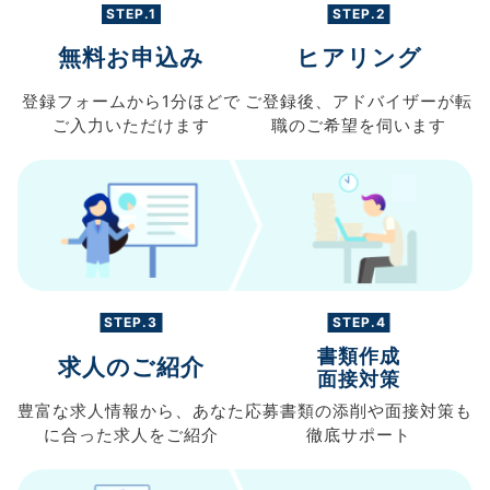
STEP.1
STEP.2
無料お申込み
ヒアリング
登録フォームから
1分ほどで
ご登録後、
アドバイザーが転
ご入力
いただけます
職の
ご希望を伺います
STEP.3
STEP.4
書類作成
求人のご紹介
面接対策
豊富な求人情報から、
あなた
応募書類の
添削や面接対策も
に合った求人を
ご紹介
徹底サポート