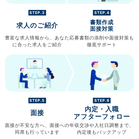
STEP.3
STEP.4
書類作成
求人のご紹介
面接対策
豊富な求人情報から、
あなた
応募書類の
添削や面接対策も
に合った求人を
ご紹介
徹底サポート
STEP.5
STEP.6
内定・入職
面接
アフターフォロー
面接が不安な方へ、
面接への
年収交渉や
入社日調整まで、
同席も
行っています
内定後もバックアップ