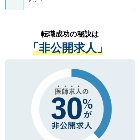
支援を目的に使用いたします。お預かりし
ているすべての個人データはご本人の許可
お気軽にご相談ください。先生専任のキャ
なく、医療機関側に開示したり、第三者に
リアパートナーが将来のご希望などをおう
提供することは一切ありません。また弊社
かがいして、現在の医療機関の状況や紹介
転職成功の秘訣は
は、個人情報の取り扱いについての厳密な
経験をまじえながら、適切なアドバイスを
管理基準を満たした事業者のみに付与され
「非公開求人」
させていただきます。すぐにご転職をされ
る、プライバシーマークを取得済みです。
ない方には、長期的なサポートが可能です
ご登録いただいた個人情報は、SSL（デー
ので、まずはご登録ください。
タ暗号化）によって保護されていますの
で、機密保持に関してもご安心ください。