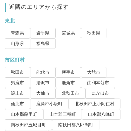
近隣のエリアから探す
東北
青森県
岩手県
宮城県
秋田県
山形県
福島県
市区町村
秋田市
能代市
横手市
大館市
男鹿市
湯沢市
鹿角市
由利本荘市
潟上市
大仙市
北秋田市
にかほ市
仙北市
鹿角郡小坂町
北秋田郡上小阿仁村
山本郡藤里町
山本郡三種町
山本郡八峰町
南秋田郡五城目町
南秋田郡八郎潟町