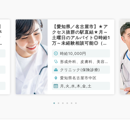
】
【愛知県／名古屋市】★ア
半
クセス抜群の駅直結★月～
ク
土曜日のアルバイト◎時給1
事
万～未経験相談可能◎（形
成外科・皮膚科／非常勤）
時給10,000円
形成外科、皮膚科、美容皮
膚科
クリニック(保険診療)
愛知県名古屋市中区
月,火,水,木,金,土