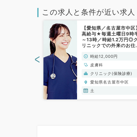
この求人と条件が近い求人
名古屋市中区】
【愛知県／名古屋市中区
来求人◎時給
高給与★毎週土曜日9時
！毎週土・火曜
～13時／時給1.2万円◎
務（非常勤／皮
リニックでの外来のお仕
◆（皮膚科／非常勤）
<
00円
時給12,000円
皮膚科
(保険診療)
クリニック(保険診療)
古屋市中区
愛知県名古屋市中区
土