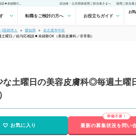
【愛知県／名古屋市】稀少な土曜日の美容皮膚科◎毎週土曜日／給与応相談★未経験OK（美容皮膚科／非常勤）非常勤(アルバイト)の求人｜医師の求人・転職・アルバイトは【マイナビDOCTOR】
自治体・公共団体採用ご担当者さまへ
採用ご担当者
お気
す
転職をご検討の方へ
お役立ちガイド
ト)医師求人
愛知県
名古屋市中区
週土曜日／給与応相談★未経験OK（美容皮膚科／非常勤）
少な土曜日の美容皮膚科◎毎週土曜
）
お気に入り
最新の募集状況を問い