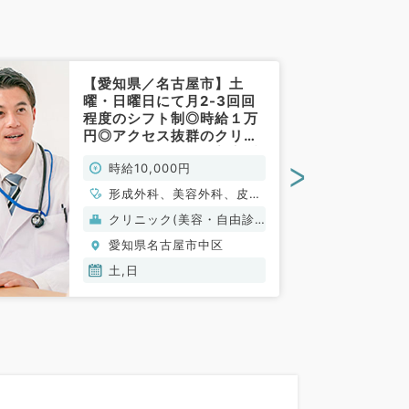
【愛知県／名古屋市】土
曜・日曜日にて月2-3回回
程度のシフト制◎時給１万
円◎アクセス抜群のクリニ
ックでのご勤務！（美容系
>
時給10,000円
／非常勤）
形成外科、美容外科、皮膚
科
クリニック(美容・自由診
療）
愛知県名古屋市中区
土,日