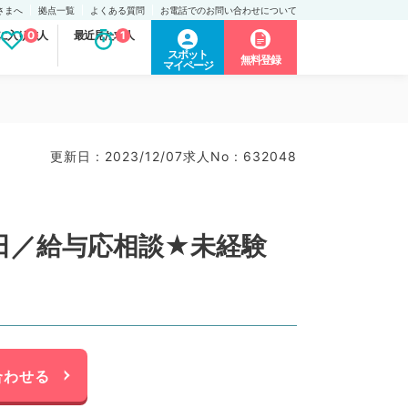
さまへ
拠点一覧
よくある質問
お電話でのお問い合わせについて
に入り求人
0
最近見た求人
1
スポット
無料登録
マイページ
更新日 : 2023/12/07
求人No : 632048
日／給与応相談★未経験
合わせる