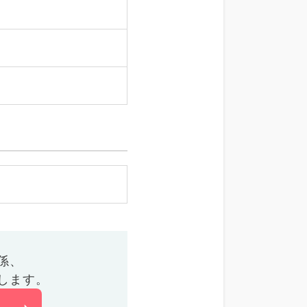
係、
します。