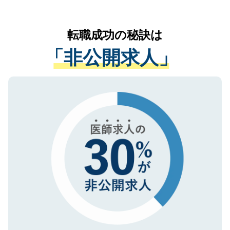
お気軽にご相談ください。先生専任のキャ
なく、医療機関側に開示したり、第三者に
リアパートナーが将来のご希望などをおう
提供することは一切ありません。また弊社
かがいして、現在の医療機関の状況や紹介
転職成功の秘訣は
は、個人情報の取り扱いについての厳密な
経験をまじえながら、適切なアドバイスを
管理基準を満たした事業者のみに付与され
「非公開求人」
させていただきます。すぐにご転職をされ
る、プライバシーマークを取得済みです。
ない方には、長期的なサポートが可能です
ご登録いただいた個人情報は、SSL（デー
ので、まずはご登録ください。
タ暗号化）によって保護されていますの
で、機密保持に関してもご安心ください。