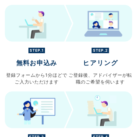
STEP.1
STEP.2
無料お申込み
ヒアリング
登録フォームから
1分ほどで
ご登録後、
アドバイザーが転
ご入力
いただけます
職の
ご希望を伺います
STEP.3
STEP.4