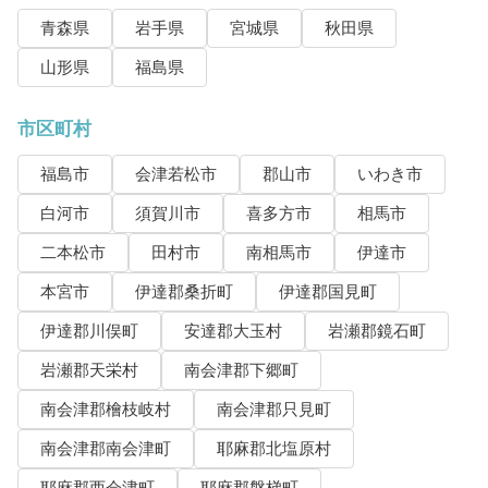
青森県
岩手県
宮城県
秋田県
山形県
福島県
市区町村
福島市
会津若松市
郡山市
いわき市
白河市
須賀川市
喜多方市
相馬市
二本松市
田村市
南相馬市
伊達市
本宮市
伊達郡桑折町
伊達郡国見町
伊達郡川俣町
安達郡大玉村
岩瀬郡鏡石町
岩瀬郡天栄村
南会津郡下郷町
南会津郡檜枝岐村
南会津郡只見町
南会津郡南会津町
耶麻郡北塩原村