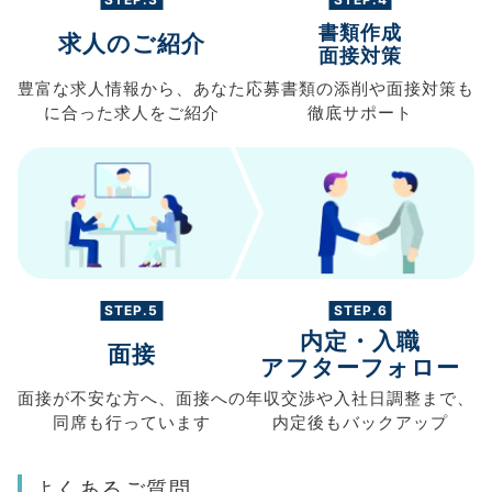
書類作成
求人のご紹介
面接対策
豊富な求人情報から、
あなた
応募書類の
添削や面接対策も
に合った求人を
ご紹介
徹底サポート
STEP.5
STEP.6
内定・入職
面接
アフターフォロー
面接が不安な方へ、
面接への
年収交渉や
入社日調整まで、
同席も
行っています
内定後もバックアップ
よくあるご質問