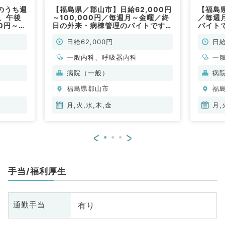
のうち週
【福島県／郡山市】日給62,000円
【福島県
、午後
～100,000円／毎週月～金曜／終
／毎週
0円～／
日の外来・病棟管理のバイトです！
バイト
求人です
週1～4日の相談可能◎（一般内
◎（一
非常勤）
科・呼吸器内科／非常勤）
勤）
日給62,000円
日給
一般内科、呼吸器内科
一
病院（一般）
病
福島県郡山市
福
月,火,水,木,金
月,
<
>
手当/福利厚生
有り
通勤手当