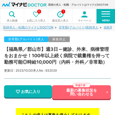
医師の求人・転職・アルバイトはマイナビDOCTOR
0
1
MENU
お気に入り求人
最近見た求人
マイページ
求人検索
医師求人・転職のマイナビDOCTOR
非常勤(アルバイト)医師求人
福島県
非常勤(アルバイト)求人
募集停止
【福島県／郡山市】週3日～健診、外来、病棟管理
をおまかせ！100年以上続く病院で裁量権を持って
勤務可能◎時給10,000円（内科・外科／非常勤）
更新日 : 2023/10/20
求人No : 632029
最新の募集状況を
お気に入り
問い合わせる
こちらの求人は募集を停止しております。