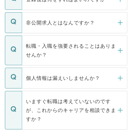
ご登録いただきましたら、弊社担当者がご
登録内容を確認し、その後メールもしくは
非公開求人とはなんですか？
お電話にて次のステップのご案内をいたし
ます。通常、5営業日以内にはご連絡をせて
マイナビDOCTORで取り扱っている求人の
いただきますので、しばらくお待ちくださ
うち約3割は、Webサイトからご覧いただ
転職・入職を強要されることはありま
い。
けない「非公開求人」です。非公開求人は
せんか？
下記の理由によって、一般には公開してい
ません。
転職・入職を強要することは一切ありませ
ん。また、仮に応募先から内定をいただい
個人情報は漏えいしませんか？
■応募殺到を避けるため 人気のある医療機
たとしても、ご本人が納得しない限り、内
関を公にしてしまうと、応募が殺到する場
定を承諾する必要はありません。内定先へ
個人情報が漏えいすることはありませんの
合があります。 選考を効率よく行うため
の辞退の連絡はキャリアパートナーが行い
で、ご安心ください。当サイトからの登録
いますぐ転職は考えていないのです
に、医療機関が求める条件に合った人材の
ますので、ご安心ください。
などで収集したご登録者様の個人情報は、
が、これからのキャリアを相談できま
みを人材紹介会社に依頼するケースが増え
ご本人のキャリアアップおよび転職活動の
ています。
すか？
支援を目的に使用いたします。お預かりし
ているすべての個人データはご本人の許可