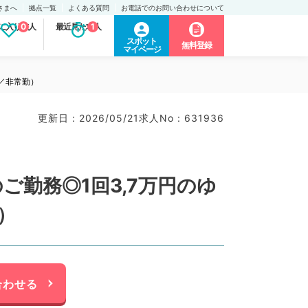
さまへ
拠点一覧
よくある質問
お電話でのお問い合わせについて
に入り求人
0
最近見た求人
1
スポット
無料登録
マイページ
系／非常勤）
更新日 : 2026/05/21
求人No : 631936
ご勤務◎1回3,7万円のゆ
）
合わせる