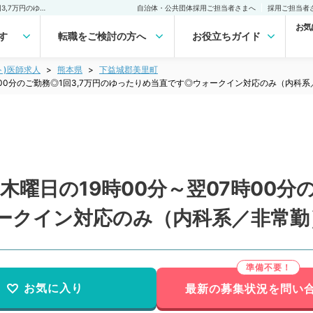
【熊本県／下益城郡】第5木曜日の19時00分～翌07時00分のご勤務◎1回3,7万円のゆったりめ当直です◎ウォークイン対応のみ（内科系／非常勤）非常勤(アルバイト)の求人｜医師の求人・転職・アルバイトは【マイナビDOCTOR】
自治体・公共団体採用ご担当者さまへ
採用ご担当者
お気
す
転職をご検討の方へ
お役立ちガイド
ト)医師求人
熊本県
下益城郡美里町
時00分のご勤務◎1回3,7万円のゆったりめ当直です◎ウォークイン対応のみ（内科
曜日の19時00分～翌07時00分の
ークイン対応のみ（内科系／非常勤
お気に入り
最新の募集状況を問い