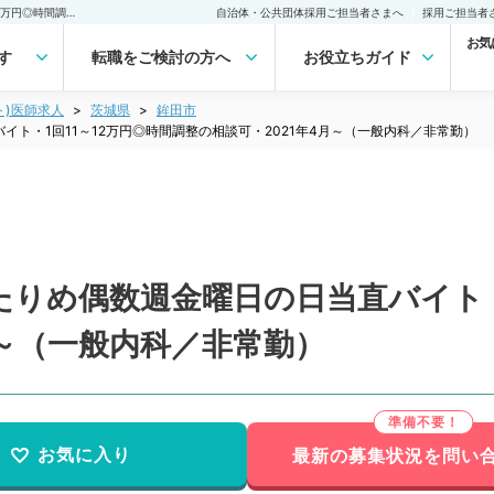
【茨城県／鉾田市】ゆったりめ偶数週金曜日の日当直バイト・1回11～12万円◎時間調整の相談可・2021年4月～（一般内科／非常勤） 非常勤(アルバイト)の求人｜医師の求人・転職・アルバイトは【マイナビDOCTOR】
自治体・公共団体採用ご担当者さまへ
採用ご担当者
お気
す
転職をご検討の方へ
お役立ちガイド
ト)医師求人
茨城県
鉾田市
ト・1回11～12万円◎時間調整の相談可・2021年4月～（一般内科／非常勤）
りめ偶数週金曜日の日当直バイト・1
月～（一般内科／非常勤）
お気に入り
最新の募集状況を問い