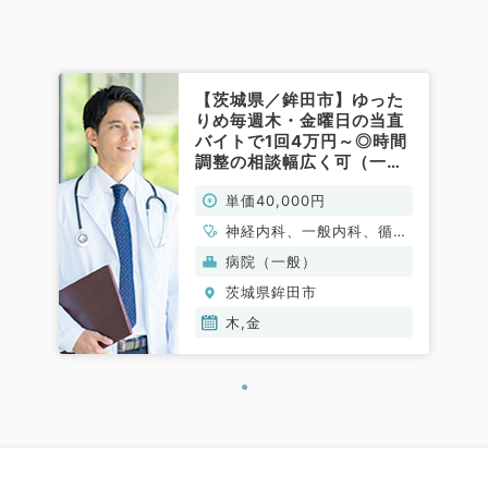
【茨城県／鉾田市】ゆった
りめ毎週木・金曜日の当直
バイトで1回4万円～◎時間
調整の相談幅広く可（一般
内科／非常勤）
単価40,000円
神経内科、一般内科、循環
器内科、呼吸器内科、消化
病院（一般）
器内科、内分泌・代謝内
茨城県鉾田市
科、腎臓内科、老年内科、
血液内科、膠原病科
木,金