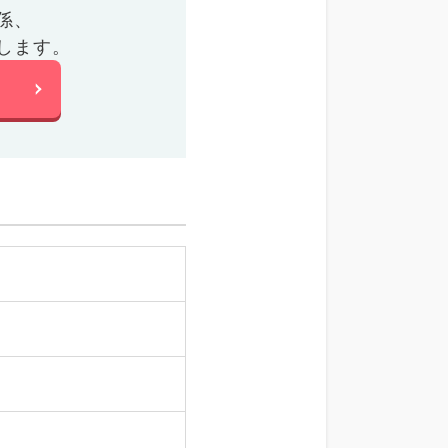
係、
します。