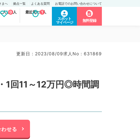
さまへ
拠点一覧
よくある質問
お電話でのお問い合わせについて
に入り求人
0
最近見た求人
1
スポット
無料登録
マイページ
更新日 : 2023/08/09
求人No : 631869
回11～12万円◎時間調
合わせる