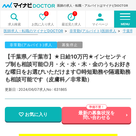
医師の求人・転職・アルバイトはマイナビDOCTOR
0
1
MENU
お気に入り求人
最近見た求人
マイページ
求人検索
医師求人・転職のマイナビDOCTOR
非常勤(アルバイト)医師求人
千葉県
非常勤(アルバイト)求人
募集停止
【千葉県／千葉市】★日給10万円★インセンティ
ブ制も相談可能◎月・火・水・木・金のうちお好き
な曜日をお選びいただけます◎時短勤務や隔週勤務
も相談可能です（皮膚科／非常勤）
更新日 : 2024/06/07
求人No : 631865
最新の募集状況を
お気に入り
問い合わせる