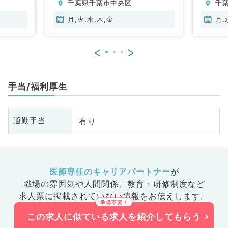
千葉県千葉市中央区
千
器
吸
月,火,水,木,金
月,
代
外
<
>
科
病
手当/福利厚生
有り
通勤手当
医師専任のキャリアパートナー
が
職場の雰囲気や人間関係、
教育・研修制度など
求人票に掲載されていない情報をお伝えします。
この求人に似ている求人を紹介してもらう