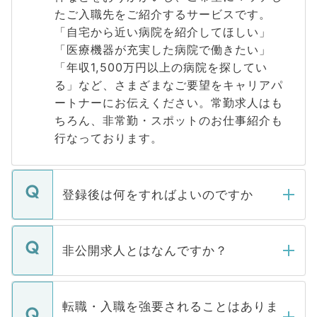
たご入職先をご紹介するサービスです。
「自宅から近い病院を紹介してほしい」
「医療機器が充実した病院で働きたい」
「年収1,500万円以上の病院を探してい
る」など、さまざまなご要望をキャリアパ
ートナーにお伝えください。常勤求人はも
ちろん、非常勤・スポットのお仕事紹介も
行なっております。
登録後は何をすればよいのですか
ご登録いただきましたら、弊社担当者がご
登録内容を確認し、その後メールもしくは
非公開求人とはなんですか？
お電話にて次のステップのご案内をいたし
ます。通常、5営業日以内にはご連絡をせて
マイナビDOCTORで取り扱っている求人の
いただきますので、しばらくお待ちくださ
うち約3割は、Webサイトからご覧いただ
転職・入職を強要されることはありま