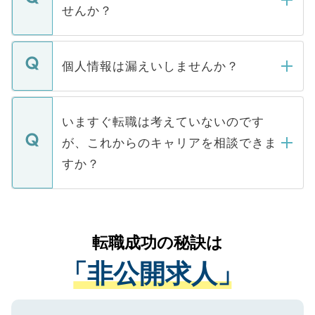
い。
けない「非公開求人」です。非公開求人は
せんか？
下記の理由によって、一般には公開してい
ません。
転職・入職を強要することは一切ありませ
ん。また、仮に応募先から内定をいただい
個人情報は漏えいしませんか？
■応募殺到を避けるため 人気のある医療機
たとしても、ご本人が納得しない限り、内
関を公にしてしまうと、応募が殺到する場
定を承諾する必要はありません。内定先へ
個人情報が漏えいすることはありませんの
合があります。 選考を効率よく行うため
の辞退の連絡はキャリアパートナーが行い
で、ご安心ください。当サイトからの登録
いますぐ転職は考えていないのです
に、医療機関が求める条件に合った人材の
ますので、ご安心ください。
などで収集したご登録者様の個人情報は、
が、これからのキャリアを相談できま
みを人材紹介会社に依頼するケースが増え
ご本人のキャリアアップおよび転職活動の
ています。
すか？
支援を目的に使用いたします。お預かりし
ているすべての個人データはご本人の許可
お気軽にご相談ください。先生専任のキャ
なく、医療機関側に開示したり、第三者に
リアパートナーが将来のご希望などをおう
提供することは一切ありません。また弊社
かがいして、現在の医療機関の状況や紹介
転職成功の秘訣は
は、個人情報の取り扱いについての厳密な
経験をまじえながら、適切なアドバイスを
管理基準を満たした事業者のみに付与され
「非公開求人」
させていただきます。すぐにご転職をされ
る、プライバシーマークを取得済みです。
ない方には、長期的なサポートが可能です
ご登録いただいた個人情報は、SSL（デー
ので、まずはご登録ください。
タ暗号化）によって保護されていますの