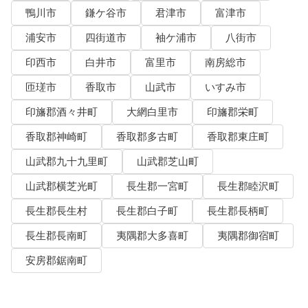
鴨川市
鎌ケ谷市
君津市
富津市
浦安市
四街道市
袖ケ浦市
八街市
印西市
白井市
富里市
南房総市
匝瑳市
香取市
山武市
いすみ市
印旛郡酒々井町
大網白里市
印旛郡栄町
香取郡神崎町
香取郡多古町
香取郡東庄町
山武郡九十九里町
山武郡芝山町
山武郡横芝光町
長生郡一宮町
長生郡睦沢町
長生郡長生村
長生郡白子町
長生郡長柄町
長生郡長南町
夷隅郡大多喜町
夷隅郡御宿町
安房郡鋸南町