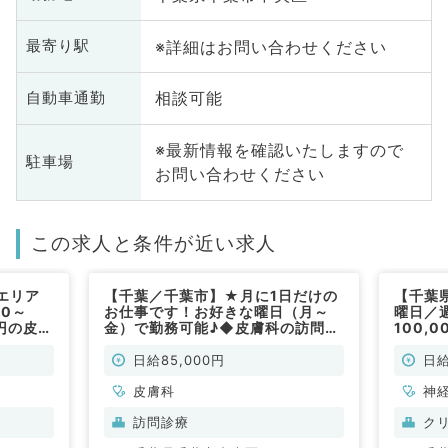
※詳細はお問い合わせください
最寄り駅
相談可能
自動車通勤
※最新情報を確認いたしますので
駐車場
お問い合わせください
この求人と条件が近い求人
エリア
【千葉／千葉市】★月に1日だけの
【千葉
0～
お仕事です！お好きな曜日（月～
曜日／
円の皮膚
金）で勤務可能♪◆皮膚科の訪問診
100,
務です
療／9時～17時30分／日給
分／時
85,000円～ (訪問診療・皮膚科
最寄り
日給85,000円
日給
／非常勤)
♪（内科
皮膚科
合診療
神
成
訪問診療
ク
科