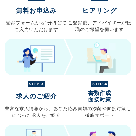
無料お申込み
ヒアリング
登録フォームから
1分ほどで
ご登録後、
アドバイザーが転
ご入力
いただけます
職の
ご希望を伺います
STEP.3
STEP.4
書類作成
求人のご紹介
面接対策
豊富な求人情報から、
あなた
応募書類の
添削や面接対策も
に合った求人を
ご紹介
徹底サポート