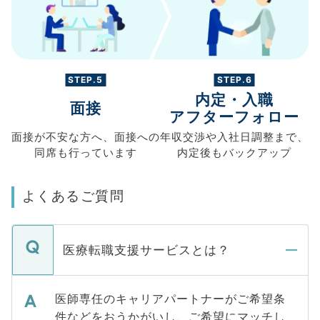
STEP.5
STEP.6
内定・入職
面接
アフターフォロー
面接が不安な方へ、
面接への
年収交渉や
入社日調整まで、
同席も
行っています
内定後もバックアップ
よくあるご質問
医療転職支援サービスとは？
医師専任のキャリアパートナーがご希望条
件などをおうかがいし、ご希望にマッチし