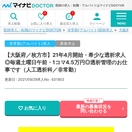
医師の求人・転職・アルバイトはマイナビDOCTOR
0
1
MENU
お気に入り求人
最近見た求人
マイページ
求人検索
医師求人・転職のマイナビDOCTOR
非常勤(アルバイト)医師求人
大阪府
非常勤(アルバイト)求人
募集停止
【大阪府／枚方市】21年4月開始・希少な透析求人
◎毎週土曜日午前・1コマ4.5万円◎透析管理のお仕
事です（人工透析科／非常勤）
更新日 : 2021/09/29
求人No : 631853
最新の募集状況を
お気に入り
問い合わせる