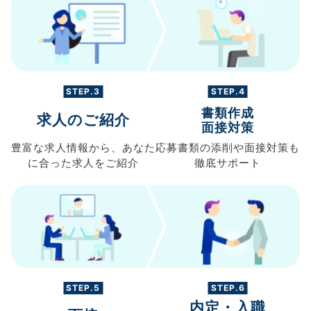
STEP.3
STEP.4
書類作成
求人のご紹介
面接対策
豊富な求人情報から、
あなた
応募書類の
添削や面接対策も
に合った求人を
ご紹介
徹底サポート
STEP.5
STEP.6
内定・入職