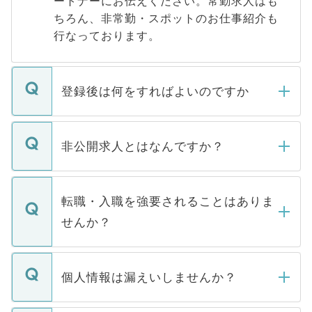
ートナーにお伝えください。常勤求人はも
ちろん、非常勤・スポットのお仕事紹介も
行なっております。
登録後は何をすればよいのですか
ご登録いただきましたら、弊社担当者がご
登録内容を確認し、その後メールもしくは
非公開求人とはなんですか？
お電話にて次のステップのご案内をいたし
ます。通常、5営業日以内にはご連絡をせて
マイナビDOCTORで取り扱っている求人の
いただきますので、しばらくお待ちくださ
うち約3割は、Webサイトからご覧いただ
転職・入職を強要されることはありま
い。
けない「非公開求人」です。非公開求人は
せんか？
下記の理由によって、一般には公開してい
ません。
転職・入職を強要することは一切ありませ
ん。また、仮に応募先から内定をいただい
個人情報は漏えいしませんか？
■応募殺到を避けるため 人気のある医療機
たとしても、ご本人が納得しない限り、内
関を公にしてしまうと、応募が殺到する場
定を承諾する必要はありません。内定先へ
個人情報が漏えいすることはありませんの