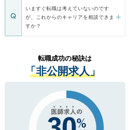
合があります。 選考を効率よく行うため
の辞退の連絡はキャリアパートナーが行い
で、ご安心ください。当サイトからの登録
いますぐ転職は考えていないのです
に、医療機関が求める条件に合った人材の
ますので、ご安心ください。
などで収集したご登録者様の個人情報は、
が、これからのキャリアを相談できま
みを人材紹介会社に依頼するケースが増え
ご本人のキャリアアップおよび転職活動の
ています。
すか？
支援を目的に使用いたします。お預かりし
ているすべての個人データはご本人の許可
お気軽にご相談ください。先生専任のキャ
なく、医療機関側に開示したり、第三者に
リアパートナーが将来のご希望などをおう
提供することは一切ありません。また弊社
かがいして、現在の医療機関の状況や紹介
転職成功の秘訣は
は、個人情報の取り扱いについての厳密な
経験をまじえながら、適切なアドバイスを
管理基準を満たした事業者のみに付与され
「非公開求人」
させていただきます。すぐにご転職をされ
る、プライバシーマークを取得済みです。
ない方には、長期的なサポートが可能です
ご登録いただいた個人情報は、SSL（デー
ので、まずはご登録ください。
タ暗号化）によって保護されていますの
で、機密保持に関してもご安心ください。