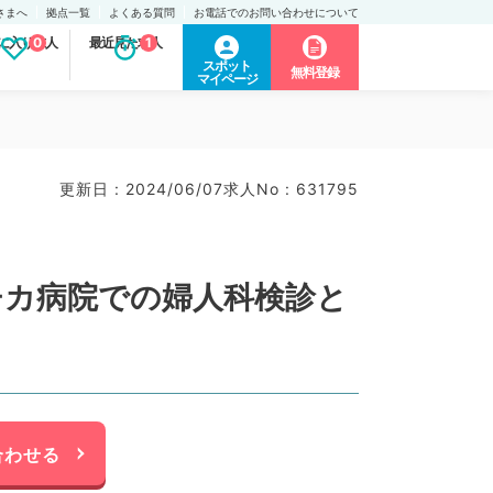
さまへ
拠点一覧
よくある質問
お電話でのお問い合わせについて
に入り求人
0
最近見た求人
1
スポット
無料登録
マイページ
更新日 : 2024/06/07
求人No : 631795
チカ病院での婦人科検診と
合わせる