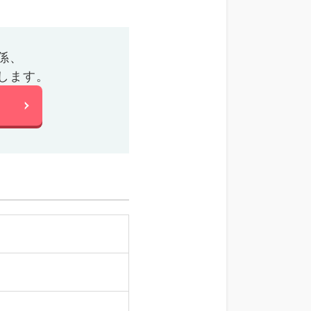
係、
します。