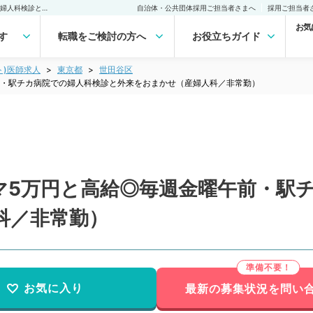
【東京都／世田谷区】コマ5万円と高給◎毎週金曜午前・駅チカ病院での婦人科検診と外来をおまかせ（産婦人科／非常勤）非常勤(アルバイト)の求人｜医師の求人・転職・アルバイトは【マイナビDOCTOR】
自治体・公共団体採用ご担当者さまへ
採用ご担当者
お気
す
転職をご検討の方へ
お役立ちガイド
ト)医師求人
東京都
世田谷区
前・駅チカ病院での婦人科検診と外来をおまかせ（産婦人科／非常勤）
マ5万円と高給◎毎週金曜午前・駅
科／非常勤）
お気に入り
最新の募集状況を問い