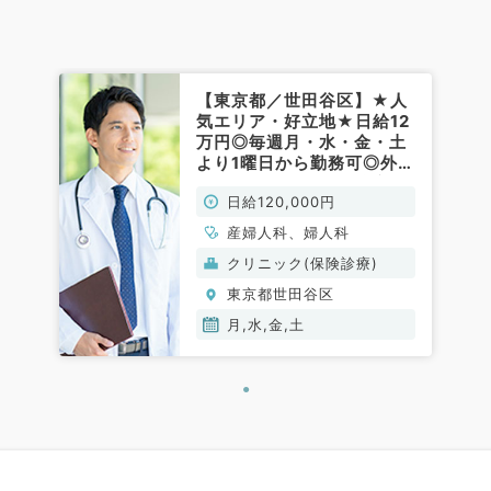
【東京都／世田谷区】★人
気エリア・好立地★日給12
万円◎毎週月・水・金・土
より1曜日から勤務可◎外
来・オペ業務～不妊治療に
日給120,000円
興味のある先生オススメで
す～（産婦人科／非常勤）
産婦人科、婦人科
クリニック(保険診療)
東京都世田谷区
月,水,金,土