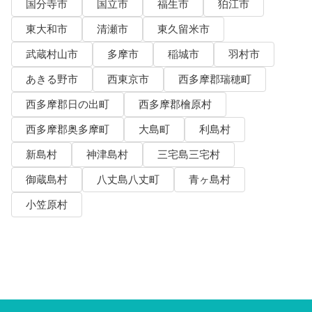
国分寺市
国立市
福生市
狛江市
東大和市
清瀬市
東久留米市
武蔵村山市
多摩市
稲城市
羽村市
あきる野市
西東京市
西多摩郡瑞穂町
西多摩郡日の出町
西多摩郡檜原村
西多摩郡奥多摩町
大島町
利島村
新島村
神津島村
三宅島三宅村
御蔵島村
八丈島八丈町
青ヶ島村
小笠原村