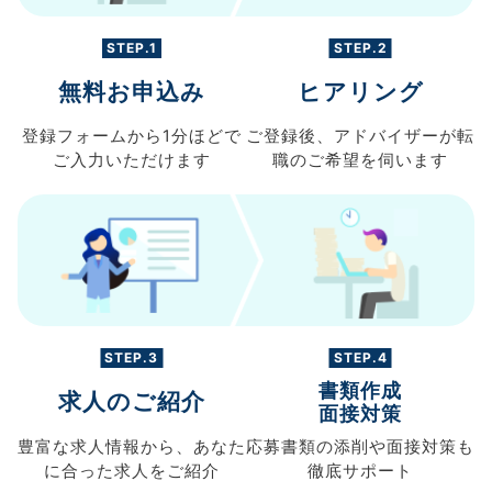
STEP.1
STEP.2
無料お申込み
ヒアリング
登録フォームから
1分ほどで
ご登録後、
アドバイザーが転
ご入力
いただけます
職の
ご希望を伺います
STEP.3
STEP.4
書類作成
求人のご紹介
面接対策
豊富な求人情報から、
あなた
応募書類の
添削や面接対策も
に合った求人を
ご紹介
徹底サポート