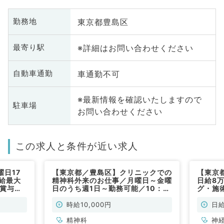
東京都豊島区
勤務地
※詳細はお問い合わせください
最寄り駅
車通勤不可
自動車通勤
※最新情報を確認いたしますので
駐車場
お問い合わせください
この求人と条件が近い求人
日17
【東京都／豊島区】クリニックでの
【東京
給最大
精神科外来のお仕事／月曜日～金曜
日給8
て賞与支
日のうち週1日～勤務可能／10：
グ・施
ックでの
00～18：00まで／時給最大
駅チカ
内科／非
14,000円／時短勤務等もご相談く
常勤）
時給10,000円
日給
ださい（精神科／非常勤）
精神科
神