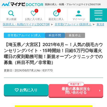
医師の求人・転職・アルバイトはマイナビDOCTOR
0
1
MENU
お気に入り求人
最近見た求人
マイページ
求人検索
医師求人・転職のマイナビDOCTOR
非常勤(アルバイト)医師求人
東京都
非常勤(アルバイト)求人
科目不問
募集停止
【埼玉県／大宮区】2021年6月～！人気の脱毛カウ
ンセリングバイト・15時開始！日給5万円◎毎週火
曜日の変則勤務可能！新規オープンクリニックでの
募集（科目不問／非常勤）
更新日 : 2024/06/07
求人No : 631770
最新の募集状況を
お気に入り
問い合わせる