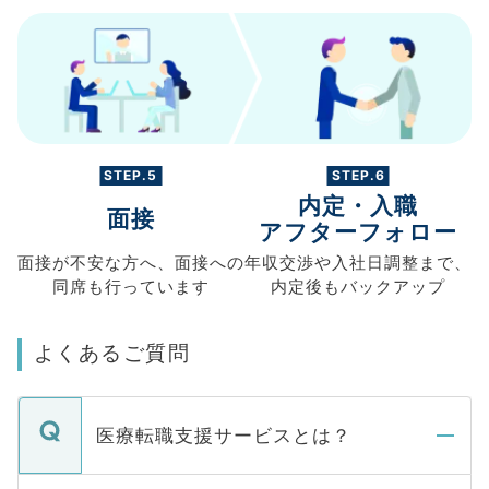
STEP.5
STEP.6
内定・入職
面接
アフターフォロー
面接が不安な方へ、
面接への
年収交渉や
入社日調整まで、
同席も
行っています
内定後もバックアップ
よくあるご質問
医療転職支援サービスとは？