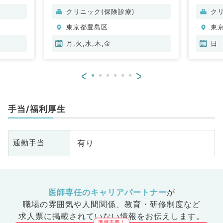
ル
クリニック(保険診療)
ク
整
東京都豊島区
東
脳
管
月,火,水,木,金
日
器
眼
<
>
放
科
人
手当/福利厚生
科
化
臓
有り
通勤手当
科
科
皮
科
系
医師専任のキャリアパートナー
が
科
職場の雰囲気や人間関係、
教育・研修制度など
業
求人票に掲載されていない情報をお伝えします。