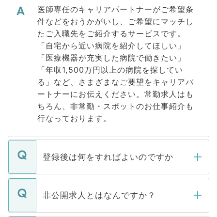
医師専任のキャリアパートナーがご希望条
件などをおうかがいし、ご希望にマッチし
たご入職先をご紹介するサービスです。
「自宅から近い病院を紹介してほしい」
「医療機器が充実した病院で働きたい」
「年収1,500万円以上の病院を探してい
る」など、さまざまなご要望をキャリアパ
ートナーにお伝えください。常勤求人はも
ちろん、非常勤・スポットのお仕事紹介も
行なっております。
登録後は何をすればよいのですか
ご登録いただきましたら、弊社担当者がご
登録内容を確認し、その後メールもしくは
非公開求人とはなんですか？
お電話にて次のステップのご案内をいたし