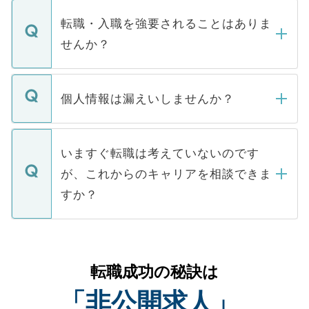
ます。通常、5営業日以内にはご連絡をせて
マイナビDOCTORで取り扱っている求人の
いただきますので、しばらくお待ちくださ
うち約3割は、Webサイトからご覧いただ
転職・入職を強要されることはありま
い。
けない「非公開求人」です。非公開求人は
せんか？
下記の理由によって、一般には公開してい
ません。
転職・入職を強要することは一切ありませ
ん。また、仮に応募先から内定をいただい
個人情報は漏えいしませんか？
■応募殺到を避けるため 人気のある医療機
たとしても、ご本人が納得しない限り、内
関を公にしてしまうと、応募が殺到する場
定を承諾する必要はありません。内定先へ
個人情報が漏えいすることはありませんの
合があります。 選考を効率よく行うため
の辞退の連絡はキャリアパートナーが行い
で、ご安心ください。当サイトからの登録
いますぐ転職は考えていないのです
に、医療機関が求める条件に合った人材の
ますので、ご安心ください。
などで収集したご登録者様の個人情報は、
が、これからのキャリアを相談できま
みを人材紹介会社に依頼するケースが増え
ご本人のキャリアアップおよび転職活動の
ています。
すか？
支援を目的に使用いたします。お預かりし
ているすべての個人データはご本人の許可
お気軽にご相談ください。先生専任のキャ
なく、医療機関側に開示したり、第三者に
リアパートナーが将来のご希望などをおう
提供することは一切ありません。また弊社
かがいして、現在の医療機関の状況や紹介
転職成功の秘訣は
は、個人情報の取り扱いについての厳密な
経験をまじえながら、適切なアドバイスを
管理基準を満たした事業者のみに付与され
「非公開求人」
させていただきます。すぐにご転職をされ
る、プライバシーマークを取得済みです。