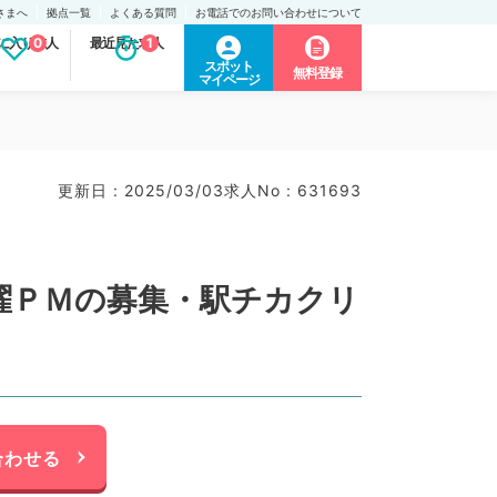
さまへ
拠点一覧
よくある質問
お電話でのお問い合わせについて
に入り求人
0
最近見た求人
1
スポット
無料登録
マイページ
更新日 : 2025/03/03
求人No : 631693
曜ＰＭの募集・駅チカクリ
合わせる