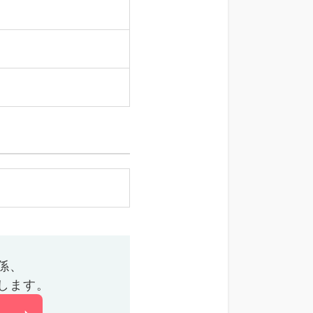
係、
します。