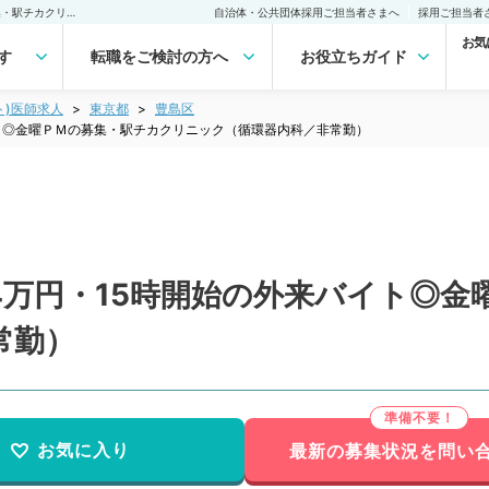
【東京都／豊島区】コマ4万円・15時開始の外来バイト◎金曜ＰＭの募集・駅チカクリニック（循環器内科／非常勤）非常勤(アルバイト)の求人｜医師の求人・転職・アルバイトは【マイナビDOCTOR】
自治体・公共団体採用ご担当者さまへ
採用ご担当者
お気
す
転職をご検討の方へ
お役立ちガイド
ト)医師求人
東京都
豊島区
ト◎金曜ＰＭの募集・駅チカクリニック（循環器内科／非常勤）
4万円・15時開始の外来バイト◎金
常勤）
お気に入り
最新の募集状況を問い