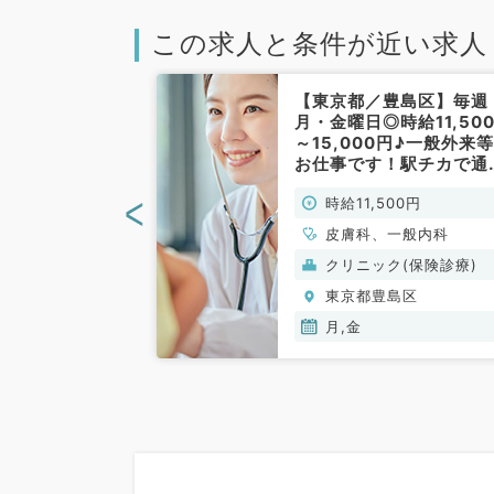
この求人と条件が近い求人
豊島区】毎週日
【東京都／豊島区】毎週
外来のお仕事
月・金曜日◎時給11,50
2:00★時給1万
～15,000円♪一般外来
で通勤便利なク
お仕事です！駅チカで通
のご勤務です◎
便利☆（⼀般内科・⽪膚
<
00円
時給11,500円
可能！（一般内
／非常勤）
／非常勤）
一般内科
皮膚科、一般内科
(保険診療)
クリニック(保険診療)
島区
東京都豊島区
月,金