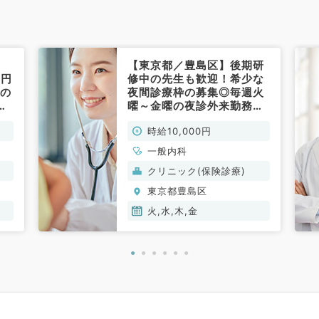
【東京都／豊島区】後期研
0円
修中の先生も歓迎！希少な
等の
夜間診療枠の募集◎毎週火
勤
曜～金曜の夜診外来勤務で
科
す！18時30分～21時・時
時給10,000円
給1万円／ボトックスの美容
施術もありレクチャー可能
一般内科
です◎（一般内科／非常
クリニック(保険診療)
勤）
東京都豊島区
火,水,木,金