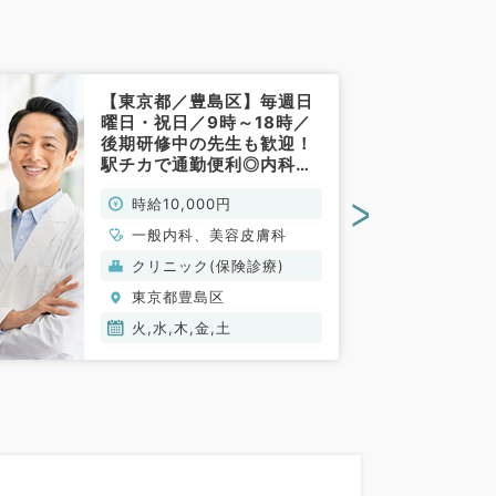
【東京都／豊島区】毎週日
曜日・祝日／9時～18時／
後期研修中の先生も歓迎！
駅チカで通勤便利◎内科外
来・美容問診の勤務です！
>
時給10,000円
時給1万円（一般内科／非常
勤）
一般内科、美容皮膚科
クリニック(保険診療)
東京都豊島区
火,水,木,金,土