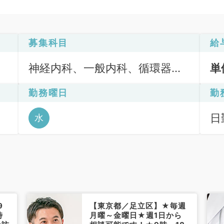
募集科目
給
神経内科、一般内科、循環器内
単
科、呼吸器内科、消化器内科、
勤務曜日
勤
内分泌・代謝内科、腎臓内科、
老年内科、血液内科、膠原病科
日
水
9
【東京都／足立区】★毎週
時
月曜～金曜日★週1日から