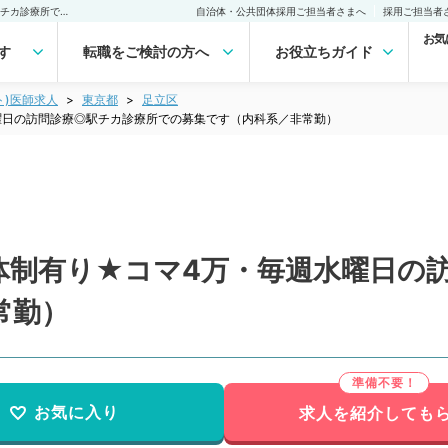
【東京都／足立区】指導体制有り★コマ4万・毎週水曜日の訪問診療◎駅チカ診療所での募集です（内科系／非常勤）非常勤(アルバイト)の求人｜医師の求人・転職・アルバイトは【マイナビDOCTOR】
自治体・公共団体採用ご担当者さまへ
採用ご担当者
お気
す
転職をご検討の方へ
お役立ちガイド
ト)医師求人
東京都
足立区
曜日の訪問診療◎駅チカ診療所での募集です（内科系／非常勤）
体制有り★コマ4万・毎週水曜日の
常勤）
お気に入り
求人を紹介しても