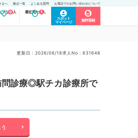
さまへ
拠点一覧
よくある質問
お電話でのお問い合わせについて
に入り求人
0
最近見た求人
1
スポット
無料登録
マイページ
更新日 : 2026/06/18
求人No : 631648
訪問診療◎駅チカ診療所で
らう