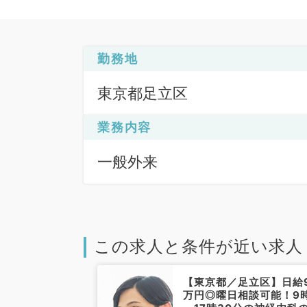
勤務地
東京都足立区
業務内容
一般外来
この求人と条件が近い求人
さいたま市】
【東京都／足立区】日給
★インセンティ
万円◎曜日相談可能！9