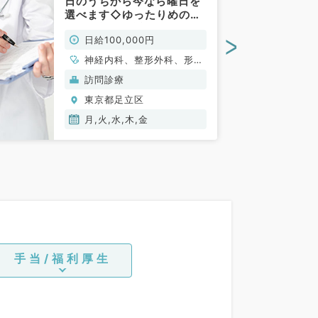
日のうちから今なら曜日を
選べます◇ゆったりめの勤
務も可能な駅近クリニック
>
日給100,000円
です（内科系・外科系／非
常勤）
神経内科、整形外科、形成
外科、脳神経外科、呼吸器
訪問診療
外科、心臓血管外科、泌尿
東京都足立区
器科、一般内科、循環器内
科、呼吸器内科、消化器内
月,火,水,木,金
科、内分泌・代謝内科、腎
臓内科、老年内科、血液内
科、外科系全般、一般外
科、消化器外科、乳腺外
科、膠原病科
手当/福利厚生