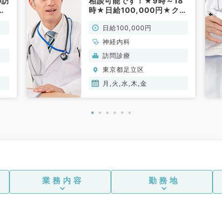
の訪
相談可能です！★9時～18
カ
時★日給100,000円★クリ
常
ニックの訪問診療のお仕事
日給100,000円
です！(神経内科／非常勤)
神経内科
訪問診療
東京都足立区
月,火,水,木,金
業務内容
勤務地