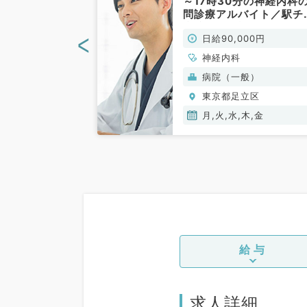
～5週土曜日の
～17時30分の神経内科
4万円◎18時
問診療アルバイト／駅チ
時30分・入り明
病院です（神経内科／非
<
00円
日給90,000円
可能！（内科系
勤）
、脳神経外科、一
神経内科
老年内科、外科系
ク(美容・自由診
病院（一般）
般外科
立区
東京都足立区
木,金
月,火,水,木,金
給与
求人詳細