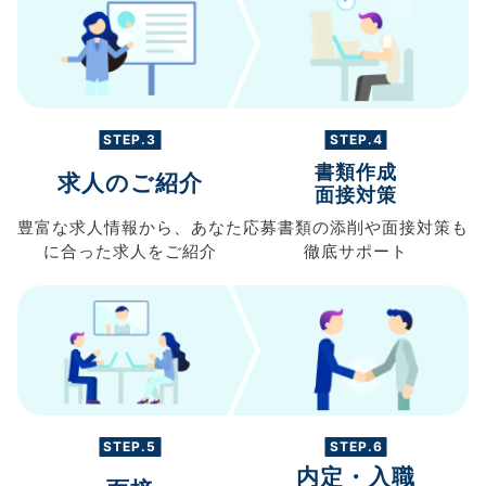
STEP.3
STEP.4
書類作成
求人のご紹介
面接対策
豊富な求人情報から、
あなた
応募書類の
添削や面接対策も
に合った求人を
ご紹介
徹底サポート
STEP.5
STEP.6
内定・入職