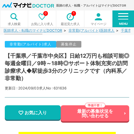
医師の求人・転職・アルバイトはマイナビDOCTOR
0
1
MENU
お気に入り求人
最近見た求人
マイページ
求人検索
医師求人・転職のマイナビDOCTOR
非常勤(アルバイト)医師求人
千葉市
非常勤(アルバイト)求人
募集停止
【千葉県／千葉市中央区】日給12万円も相談可能◎
毎週金曜日／9時～18時◎サポート体制充実の訪問
診療求人◆駅徒歩3分のクリニックです（内科系／
非常勤）
更新日 : 2024/09/03
求人No : 631636
最新の募集状況を
お気に入り
問い合わせる