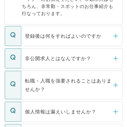
ちろん、非常勤・スポットのお仕事紹介も
行なっております。
登録後は何をすればよいのですか
ご登録いただきましたら、弊社担当者がご
登録内容を確認し、その後メールもしくは
非公開求人とはなんですか？
お電話にて次のステップのご案内をいたし
ます。通常、5営業日以内にはご連絡をせて
マイナビDOCTORで取り扱っている求人の
いただきますので、しばらくお待ちくださ
うち約3割は、Webサイトからご覧いただ
転職・入職を強要されることはありま
い。
けない「非公開求人」です。非公開求人は
せんか？
下記の理由によって、一般には公開してい
ません。
転職・入職を強要することは一切ありませ
ん。また、仮に応募先から内定をいただい
個人情報は漏えいしませんか？
■応募殺到を避けるため 人気のある医療機
たとしても、ご本人が納得しない限り、内
関を公にしてしまうと、応募が殺到する場
定を承諾する必要はありません。内定先へ
個人情報が漏えいすることはありませんの