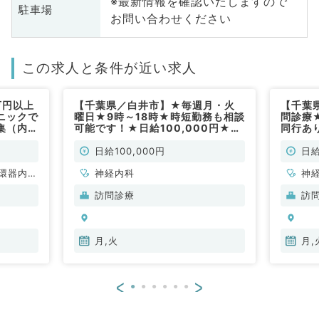
※最新情報を確認いたしますので
駐車場
お問い合わせください
この求人と条件が近い求人
万円以上
【千葉県／白井市】★毎週月・火
【千葉
ニックで
曜日★9時～18時★時短勤務も相談
問診療
集（内科
可能です！★日給100,000円★ク
同行あ
リニックの訪問診療のお仕事です！
問！◎
(神経内科／非常勤)
／非常
日給100,000円
日給
環器内
神経内科
神
内科、内
科
訪問診療
訪
科、血液
分
内
月,火
月,
<
>