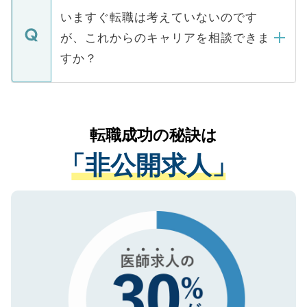
合があります。 選考を効率よく行うため
の辞退の連絡はキャリアパートナーが行い
で、ご安心ください。当サイトからの登録
いますぐ転職は考えていないのです
に、医療機関が求める条件に合った人材の
ますので、ご安心ください。
などで収集したご登録者様の個人情報は、
が、これからのキャリアを相談できま
みを人材紹介会社に依頼するケースが増え
ご本人のキャリアアップおよび転職活動の
ています。
すか？
支援を目的に使用いたします。お預かりし
ているすべての個人データはご本人の許可
お気軽にご相談ください。先生専任のキャ
なく、医療機関側に開示したり、第三者に
リアパートナーが将来のご希望などをおう
提供することは一切ありません。また弊社
かがいして、現在の医療機関の状況や紹介
転職成功の秘訣は
は、個人情報の取り扱いについての厳密な
経験をまじえながら、適切なアドバイスを
管理基準を満たした事業者のみに付与され
「非公開求人」
させていただきます。すぐにご転職をされ
る、プライバシーマークを取得済みです。
ない方には、長期的なサポートが可能です
ご登録いただいた個人情報は、SSL（デー
ので、まずはご登録ください。
タ暗号化）によって保護されていますの
で、機密保持に関してもご安心ください。