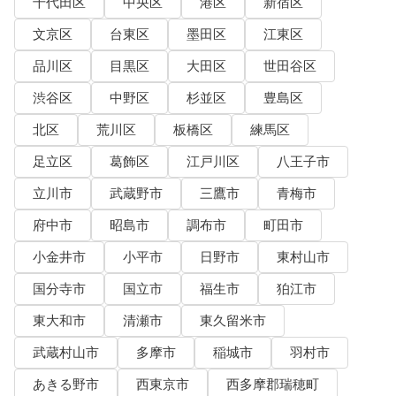
千代田区
中央区
港区
新宿区
文京区
台東区
墨田区
江東区
品川区
目黒区
大田区
世田谷区
渋谷区
中野区
杉並区
豊島区
北区
荒川区
板橋区
練馬区
足立区
葛飾区
江戸川区
八王子市
立川市
武蔵野市
三鷹市
青梅市
府中市
昭島市
調布市
町田市
小金井市
小平市
日野市
東村山市
国分寺市
国立市
福生市
狛江市
東大和市
清瀬市
東久留米市
武蔵村山市
多摩市
稲城市
羽村市
あきる野市
西東京市
西多摩郡瑞穂町