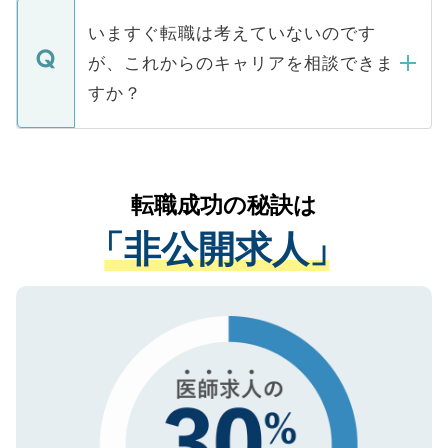
個人情報が漏えいすることはありませんの
合があります。 選考を効率よく行うため
の辞退の連絡はキャリアパートナーが行い
で、ご安心ください。当サイトからの登録
いますぐ転職は考えていないのです
に、医療機関が求める条件に合った人材の
ますので、ご安心ください。
などで収集したご登録者様の個人情報は、
が、これからのキャリアを相談できま
みを人材紹介会社に依頼するケースが増え
ご本人のキャリアアップおよび転職活動の
ています。
すか？
支援を目的に使用いたします。お預かりし
ているすべての個人データはご本人の許可
お気軽にご相談ください。先生専任のキャ
なく、医療機関側に開示したり、第三者に
リアパートナーが将来のご希望などをおう
提供することは一切ありません。また弊社
かがいして、現在の医療機関の状況や紹介
転職成功の秘訣は
は、個人情報の取り扱いについての厳密な
経験をまじえながら、適切なアドバイスを
管理基準を満たした事業者のみに付与され
「非公開求人」
させていただきます。すぐにご転職をされ
る、プライバシーマークを取得済みです。
ない方には、長期的なサポートが可能です
ご登録いただいた個人情報は、SSL（デー
ので、まずはご登録ください。
タ暗号化）によって保護されていますの
で、機密保持に関してもご安心ください。