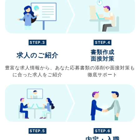
STEP.3
STEP.4
書類作成
求人のご紹介
面接対策
豊富な求人情報から、
あなた
応募書類の
添削や面接対策も
に合った求人を
ご紹介
徹底サポート
STEP.5
STEP.6
内定・入職