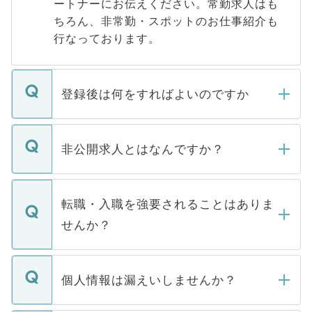
ートナーにお伝えください。常勤求人はも
ちろん、非常勤・スポットのお仕事紹介も
行なっております。
登録後は何をすればよいのですか
ご登録いただきましたら、弊社担当者がご
登録内容を確認し、その後メールもしくは
非公開求人とはなんですか？
お電話にて次のステップのご案内をいたし
ます。通常、5営業日以内にはご連絡をせて
マイナビDOCTORで取り扱っている求人の
いただきますので、しばらくお待ちくださ
うち約3割は、Webサイトからご覧いただ
転職・入職を強要されることはありま
い。
けない「非公開求人」です。非公開求人は
せんか？
下記の理由によって、一般には公開してい
ません。
転職・入職を強要することは一切ありませ
ん。また、仮に応募先から内定をいただい
個人情報は漏えいしませんか？
■応募殺到を避けるため 人気のある医療機
たとしても、ご本人が納得しない限り、内
関を公にしてしまうと、応募が殺到する場
定を承諾する必要はありません。内定先へ