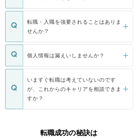
お電話にて次のステップのご案内をいたし
ます。通常、5営業日以内にはご連絡をせて
マイナビDOCTORで取り扱っている求人の
いただきますので、しばらくお待ちくださ
うち約3割は、Webサイトからご覧いただ
転職・入職を強要されることはありま
い。
けない「非公開求人」です。非公開求人は
せんか？
下記の理由によって、一般には公開してい
ません。
転職・入職を強要することは一切ありませ
ん。また、仮に応募先から内定をいただい
個人情報は漏えいしませんか？
■応募殺到を避けるため 人気のある医療機
たとしても、ご本人が納得しない限り、内
関を公にしてしまうと、応募が殺到する場
定を承諾する必要はありません。内定先へ
個人情報が漏えいすることはありませんの
合があります。 選考を効率よく行うため
の辞退の連絡はキャリアパートナーが行い
で、ご安心ください。当サイトからの登録
いますぐ転職は考えていないのです
に、医療機関が求める条件に合った人材の
ますので、ご安心ください。
などで収集したご登録者様の個人情報は、
が、これからのキャリアを相談できま
みを人材紹介会社に依頼するケースが増え
ご本人のキャリアアップおよび転職活動の
ています。
すか？
支援を目的に使用いたします。お預かりし
ているすべての個人データはご本人の許可
お気軽にご相談ください。先生専任のキャ
なく、医療機関側に開示したり、第三者に
リアパートナーが将来のご希望などをおう
提供することは一切ありません。また弊社
かがいして、現在の医療機関の状況や紹介
転職成功の秘訣は
は、個人情報の取り扱いについての厳密な
経験をまじえながら、適切なアドバイスを