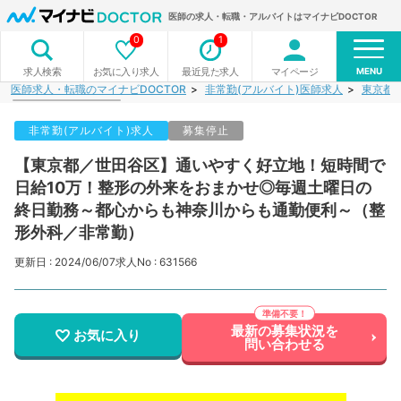
医師の求人・転職・アルバイトはマイナビDOCTOR
0
1
MENU
お気に入り求人
最近見た求人
マイページ
求人検索
医師求人・転職のマイナビDOCTOR
非常勤(アルバイト)医師求人
東京都
非常勤(アルバイト)求人
募集停止
【東京都／世田谷区】通いやすく好立地！短時間で
日給10万！整形の外来をおまかせ◎毎週土曜日の
終日勤務～都心からも神奈川からも通勤便利～（整
形外科／非常勤）
更新日 : 2024/06/07
求人No : 631566
最新の募集状況を
お気に入り
問い合わせる