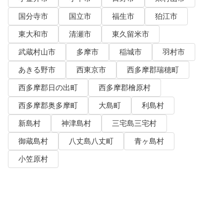
国分寺市
国立市
福生市
狛江市
東大和市
清瀬市
東久留米市
武蔵村山市
多摩市
稲城市
羽村市
あきる野市
西東京市
西多摩郡瑞穂町
西多摩郡日の出町
西多摩郡檜原村
西多摩郡奥多摩町
大島町
利島村
新島村
神津島村
三宅島三宅村
御蔵島村
八丈島八丈町
青ヶ島村
小笠原村