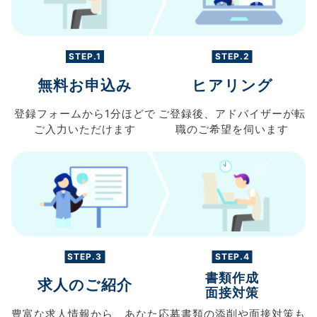
STEP.1
STEP.2
無料お申込み
ヒアリング
登録フォームから
1分ほどで
ご登録後、
アドバイザーが転
ご入力
いただけます
職の
ご希望を伺います
STEP.3
STEP.4
書類作成
求人のご紹介
面接対策
豊富な求人情報から、
あなた
応募書類の
添削や面接対策も