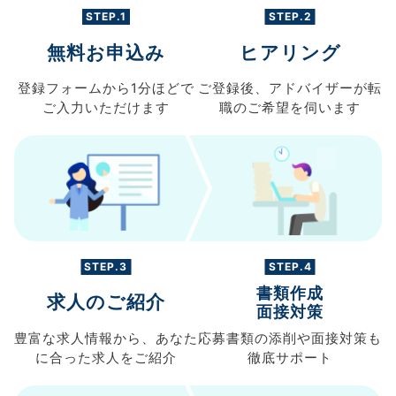
STEP.1
STEP.2
無料お申込み
ヒアリング
登録フォームから
1分ほどで
ご登録後、
アドバイザーが転
ご入力
いただけます
職の
ご希望を伺います
STEP.3
STEP.4
書類作成
求人のご紹介
面接対策
豊富な求人情報から、
あなた
応募書類の
添削や面接対策も
に合った求人を
ご紹介
徹底サポート