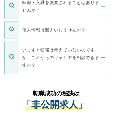
いただきますので、しばらくお待ちくださ
うち約3割は、Webサイトからご覧いただ
転職・入職を強要されることはありま
い。
けない「非公開求人」です。非公開求人は
せんか？
下記の理由によって、一般には公開してい
ません。
転職・入職を強要することは一切ありませ
ん。また、仮に応募先から内定をいただい
個人情報は漏えいしませんか？
■応募殺到を避けるため 人気のある医療機
たとしても、ご本人が納得しない限り、内
関を公にしてしまうと、応募が殺到する場
定を承諾する必要はありません。内定先へ
個人情報が漏えいすることはありませんの
合があります。 選考を効率よく行うため
の辞退の連絡はキャリアパートナーが行い
で、ご安心ください。当サイトからの登録
いますぐ転職は考えていないのです
に、医療機関が求める条件に合った人材の
ますので、ご安心ください。
などで収集したご登録者様の個人情報は、
が、これからのキャリアを相談できま
みを人材紹介会社に依頼するケースが増え
ご本人のキャリアアップおよび転職活動の
ています。
すか？
支援を目的に使用いたします。お預かりし
ているすべての個人データはご本人の許可
お気軽にご相談ください。先生専任のキャ
なく、医療機関側に開示したり、第三者に
リアパートナーが将来のご希望などをおう
提供することは一切ありません。また弊社
かがいして、現在の医療機関の状況や紹介
転職成功の秘訣は
は、個人情報の取り扱いについての厳密な
経験をまじえながら、適切なアドバイスを
管理基準を満たした事業者のみに付与され
「非公開求人」
させていただきます。すぐにご転職をされ
る、プライバシーマークを取得済みです。
ない方には、長期的なサポートが可能です
ご登録いただいた個人情報は、SSL（デー