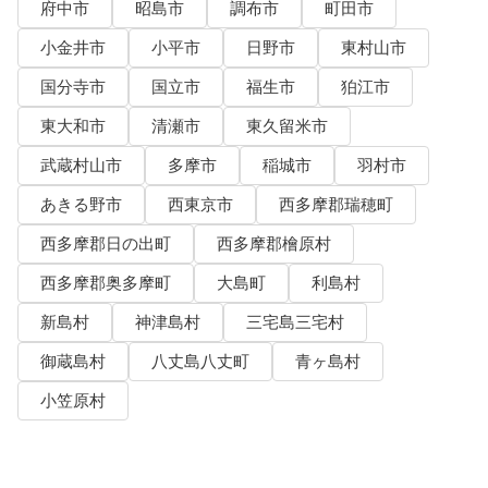
府中市
昭島市
調布市
町田市
小金井市
小平市
日野市
東村山市
国分寺市
国立市
福生市
狛江市
東大和市
清瀬市
東久留米市
武蔵村山市
多摩市
稲城市
羽村市
あきる野市
西東京市
西多摩郡瑞穂町
西多摩郡日の出町
西多摩郡檜原村
西多摩郡奥多摩町
大島町
利島村
新島村
神津島村
三宅島三宅村
御蔵島村
八丈島八丈町
青ヶ島村
小笠原村