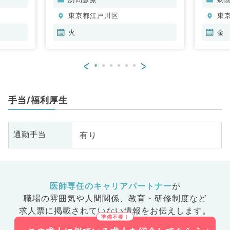
化器内科、内分泌・代謝内科、腎
臓
東京都江戸川区
東
臓内科、老年内科、血液内科、膠
ペ
原病科
一
火
金
科
科
<
>
科
器
基
手当/福利厚生
有り
通勤手当
医師専任のキャリアパートナー
が
職場の雰囲気や人間関係、
教育・研修制度など
求人票に掲載されていない情報をお伝えします。