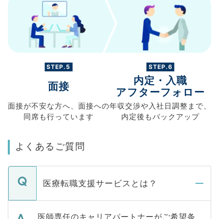
STEP.5
STEP.6
内定・入職
面接
アフターフォロー
面接が不安な方へ、
面接への
年収交渉や
入社日調整まで、
同席も
行っています
内定後もバックアップ
よくあるご質問
医療転職支援サービスとは？
医師専任のキャリアパートナーがご希望条