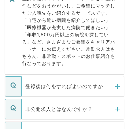
件などをおうかがいし、ご希望にマッチし
たご入職先をご紹介するサービスです。
「自宅から近い病院を紹介してほしい」
「医療機器が充実した病院で働きたい」
「年収1,500万円以上の病院を探してい
る」など、さまざまなご要望をキャリアパ
ートナーにお伝えください。常勤求人はも
ちろん、非常勤・スポットのお仕事紹介も
行なっております。
登録後は何をすればよいのですか
ご登録いただきましたら、弊社担当者がご
登録内容を確認し、その後メールもしくは
非公開求人とはなんですか？
お電話にて次のステップのご案内をいたし
ます。通常、5営業日以内にはご連絡をせて
マイナビDOCTORで取り扱っている求人の