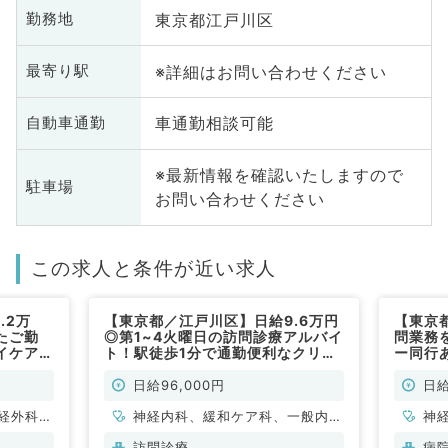
東京都江戸川区
勤務地
※詳細はお問い合わせください
最寄り駅
車通勤相談可能
自動車通勤
※最新情報を確認いたしますので
駐車場
お問い合わせください
この求人と条件が近い求人
.2万
【東京都／江戸川区】日給9.6万円
【東京
たご勤
◎第1~4火曜日の訪問診療アルバイ
問業務
イケアを
ト！駅徒歩1分で通勤便利なクリニ
ー同行
M・金曜
ック（内科系・緩和ケア科／非常
給9万
能（脳
勤）
勤）
日給96,000円
日給
科・内科
経外科、
神経内科、緩和ケア科、一般内
神
科、循環器内科、呼吸器内科、消
科
訪問診療
病