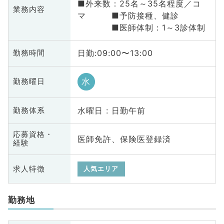
■外来数：25名～35名程度／コ
業務内容
マ ■予防接種、健診
■医師体制：1～3診体制
日勤:09:00〜13:00
勤務時間
水
勤務曜日
水曜日 : 日勤午前
勤務体系
応募資格・
医師免許、保険医登録済
経験
求人特徴
人気エリア
勤務地