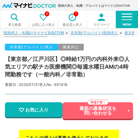
医師の求人・転職・アルバイトはマイナビDOCTOR
0
1
MENU
お気に入り求人
最近見た求人
マイページ
求人検索
医師求人・転職のマイナビDOCTOR
非常勤(アルバイト)医師求人
東京都
非常勤(アルバイト)求人
募集停止
【東京都／江戸川区】◎時給1万円の内科外来◎人
気エリアの駅チカ医療機関◎毎週水曜日AMの4時
間勤務です（一般内科／非常勤）
更新日 : 2025/07/31
求人No : 631418
最新の募集状況を
お気に入り
問い合わせる
こちらの求人は募集を停止しております。