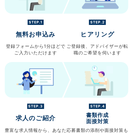
STEP.1
STEP.2
無料お申込み
ヒアリング
登録フォームから
1分ほどで
ご登録後、
アドバイザーが転
ご入力
いただけます
職の
ご希望を伺います
STEP.3
STEP.4
書類作成
求人のご紹介
面接対策
豊富な求人情報から、
あなた
応募書類の
添削や面接対策も