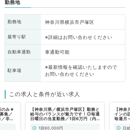
勤務地
神奈川県横浜市戸塚区
勤務地
※詳細はお問い合わせください
最寄り駅
車通勤可能
自動車通勤
※最新情報を確認いたしますので
駐車場
お問い合わせください
この求人と条件が近い求人
週のみ★
【神奈川県／横浜市戸塚区】勤務と
【神奈
直募集／
給与のバランスが魅力です！◎毎週
インの
科／非常
日曜日の当直勤務／1回6万円（内
毎週月
科系／非常勤）
勤務可
歓迎（
1回60,000円
日給