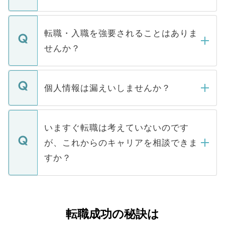
お電話にて次のステップのご案内をいたし
ます。通常、5営業日以内にはご連絡をせて
マイナビDOCTORで取り扱っている求人の
いただきますので、しばらくお待ちくださ
うち約3割は、Webサイトからご覧いただ
転職・入職を強要されることはありま
い。
けない「非公開求人」です。非公開求人は
せんか？
下記の理由によって、一般には公開してい
ません。
転職・入職を強要することは一切ありませ
ん。また、仮に応募先から内定をいただい
個人情報は漏えいしませんか？
■応募殺到を避けるため 人気のある医療機
たとしても、ご本人が納得しない限り、内
関を公にしてしまうと、応募が殺到する場
定を承諾する必要はありません。内定先へ
個人情報が漏えいすることはありませんの
合があります。 選考を効率よく行うため
の辞退の連絡はキャリアパートナーが行い
で、ご安心ください。当サイトからの登録
いますぐ転職は考えていないのです
に、医療機関が求める条件に合った人材の
ますので、ご安心ください。
などで収集したご登録者様の個人情報は、
が、これからのキャリアを相談できま
みを人材紹介会社に依頼するケースが増え
ご本人のキャリアアップおよび転職活動の
ています。
すか？
支援を目的に使用いたします。お預かりし
ているすべての個人データはご本人の許可
お気軽にご相談ください。先生専任のキャ
なく、医療機関側に開示したり、第三者に
リアパートナーが将来のご希望などをおう
提供することは一切ありません。また弊社
かがいして、現在の医療機関の状況や紹介
転職成功の秘訣は
は、個人情報の取り扱いについての厳密な
経験をまじえながら、適切なアドバイスを