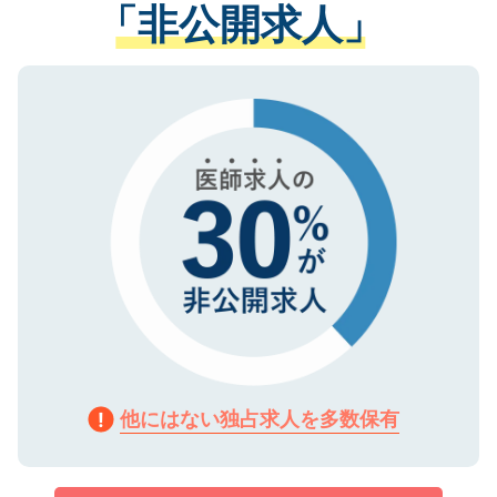
管理基準を満たした事業者のみに付与され
「非公開求人」
させていただきます。すぐにご転職をされ
る、プライバシーマークを取得済みです。
ない方には、長期的なサポートが可能です
ご登録いただいた個人情報は、SSL（デー
ので、まずはご登録ください。
タ暗号化）によって保護されていますの
で、機密保持に関してもご安心ください。
他にはない独占求人を多数保有