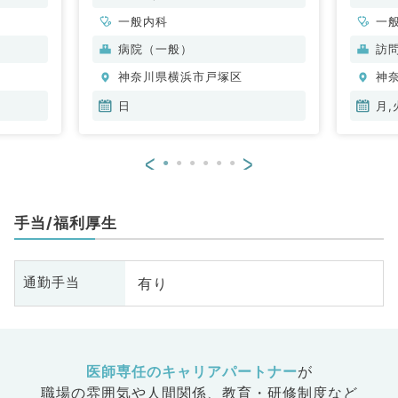
一般内科
一
病院（一般）
訪
神奈川県横浜市戸塚区
神
日
月,
<
>
手当/福利厚生
有り
通勤手当
医師専任のキャリアパートナー
が
職場の雰囲気や人間関係、
教育・研修制度など