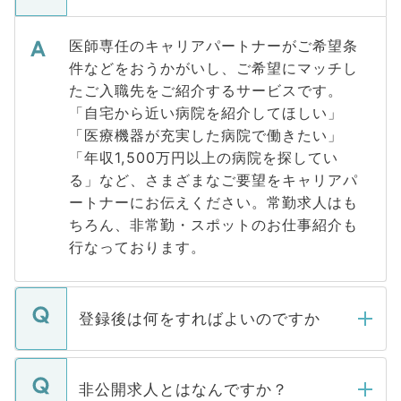
医師専任のキャリアパートナーがご希望条
件などをおうかがいし、ご希望にマッチし
たご入職先をご紹介するサービスです。
「自宅から近い病院を紹介してほしい」
「医療機器が充実した病院で働きたい」
「年収1,500万円以上の病院を探してい
る」など、さまざまなご要望をキャリアパ
ートナーにお伝えください。常勤求人はも
ちろん、非常勤・スポットのお仕事紹介も
行なっております。
登録後は何をすればよいのですか
ご登録いただきましたら、弊社担当者がご
登録内容を確認し、その後メールもしくは
非公開求人とはなんですか？