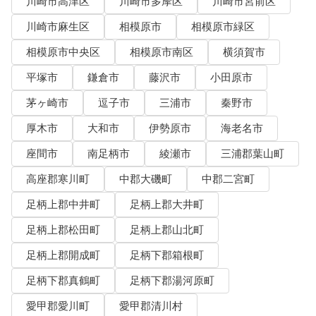
川崎市高津区
川崎市多摩区
川崎市宮前区
川崎市麻生区
相模原市
相模原市緑区
相模原市中央区
相模原市南区
横須賀市
平塚市
鎌倉市
藤沢市
小田原市
茅ヶ崎市
逗子市
三浦市
秦野市
厚木市
大和市
伊勢原市
海老名市
座間市
南足柄市
綾瀬市
三浦郡葉山町
高座郡寒川町
中郡大磯町
中郡二宮町
足柄上郡中井町
足柄上郡大井町
足柄上郡松田町
足柄上郡山北町
足柄上郡開成町
足柄下郡箱根町
足柄下郡真鶴町
足柄下郡湯河原町
愛甲郡愛川町
愛甲郡清川村