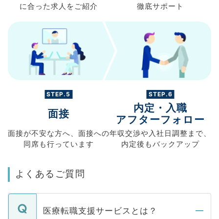
に合った求人を
ご紹介
徹底サポート
STEP.5
STEP.6
内定・入職
面接
アフターフォロー
面接が不安な方へ、
面接への
年収交渉や
入社日調整まで、
同席も
行っています
内定後もバックアップ
よくあるご質問
医療転職支援サービスとは？