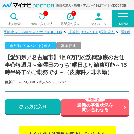
医師の求人・転職・アルバイトはマイナビDOCTOR
0
1
MENU
お気に入り求人
最近見た求人
マイページ
求人検索
医師求人・転職のマイナビDOCTOR
非常勤(アルバイト)医師求人
愛知県
非常勤(アルバイト)求人
募集停止
【愛知県／名古屋市】1回8万円の訪問診療のお仕
事◎毎週月～金曜日のうち1曜日より勤務可能～16
時半終了のご勤務です～（皮膚科／非常勤）
更新日 : 2024/06/07
求人No : 631267
最新の募集状況を
お気に入り
問い合わせる
こちらの求人は募集を停止しております。