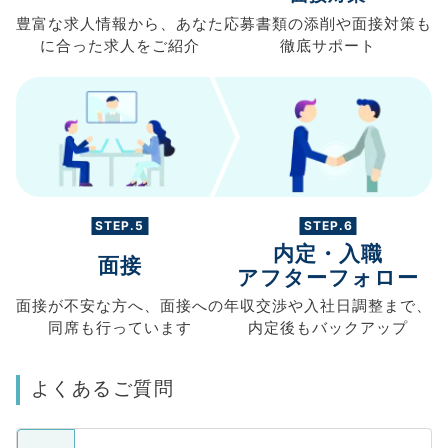
豊富な求人情報から、
あなた
応募書類の
添削や面接対策も
に合った求人を
ご紹介
徹底サポート
STEP.5
STEP.6
内定・入職
面接
アフターフォロー
面接が不安な方へ、
面接への
年収交渉や
入社日調整まで、
同席も
行っています
内定後もバックアップ
よくあるご質問