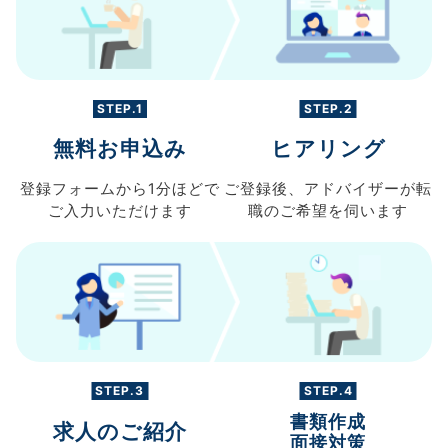
STEP.1
STEP.2
無料お申込み
ヒアリング
登録フォームから
1分ほどで
ご登録後、
アドバイザーが転
ご入力
いただけます
職の
ご希望を伺います
STEP.3
STEP.4
書類作成
求人のご紹介
面接対策