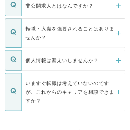
登録内容を確認し、その後メールもしくは
非公開求人とはなんですか？
お電話にて次のステップのご案内をいたし
ます。通常、5営業日以内にはご連絡をせて
マイナビDOCTORで取り扱っている求人の
いただきますので、しばらくお待ちくださ
うち約3割は、Webサイトからご覧いただ
転職・入職を強要されることはありま
い。
けない「非公開求人」です。非公開求人は
せんか？
下記の理由によって、一般には公開してい
ません。
転職・入職を強要することは一切ありませ
ん。また、仮に応募先から内定をいただい
個人情報は漏えいしませんか？
■応募殺到を避けるため 人気のある医療機
たとしても、ご本人が納得しない限り、内
関を公にしてしまうと、応募が殺到する場
定を承諾する必要はありません。内定先へ
個人情報が漏えいすることはありませんの
合があります。 選考を効率よく行うため
の辞退の連絡はキャリアパートナーが行い
で、ご安心ください。当サイトからの登録
いますぐ転職は考えていないのです
に、医療機関が求める条件に合った人材の
ますので、ご安心ください。
などで収集したご登録者様の個人情報は、
が、これからのキャリアを相談できま
みを人材紹介会社に依頼するケースが増え
ご本人のキャリアアップおよび転職活動の
ています。
すか？
支援を目的に使用いたします。お預かりし
ているすべての個人データはご本人の許可
お気軽にご相談ください。先生専任のキャ
なく、医療機関側に開示したり、第三者に
リアパートナーが将来のご希望などをおう
提供することは一切ありません。また弊社
かがいして、現在の医療機関の状況や紹介