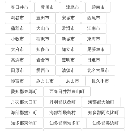
春日井市
豊川市
津島市
碧南市
刈谷市
豊田市
安城市
西尾市
蒲郡市
犬山市
常滑市
江南市
小牧市
稲沢市
新城市
東海市
大府市
知多市
知立市
尾張旭市
高浜市
岩倉市
豊明市
日進市
田原市
愛西市
清須市
北名古屋市
弥富市
みよし市
あま市
長久手市
愛知郡東郷町
西春日井郡豊山町
丹羽郡大口町
丹羽郡扶桑町
海部郡大治町
海部郡蟹江町
海部郡飛島村
知多郡阿久比町
知多郡東浦町
知多郡南知多町
知多郡美浜町