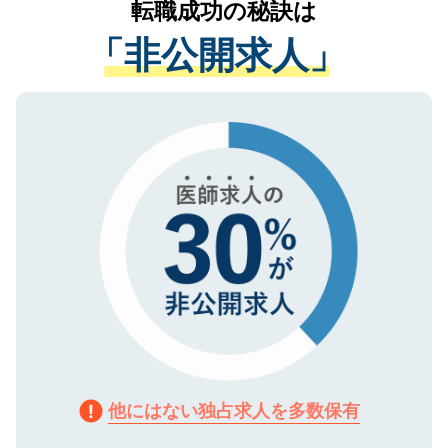
転職成功の秘訣は
は、個人情報の取り扱いについての厳密な
経験をまじえながら、適切なアドバイスを
管理基準を満たした事業者のみに付与され
「非公開求人」
させていただきます。すぐにご転職をされ
る、プライバシーマークを取得済みです。
ない方には、長期的なサポートが可能です
ご登録いただいた個人情報は、SSL（デー
ので、まずはご登録ください。
タ暗号化）によって保護されていますの
で、機密保持に関してもご安心ください。
他にはない独占求人を多数保有