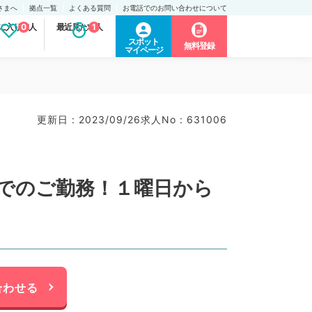
さまへ
拠点一覧
よくある質問
お電話でのお問い合わせについて
に入り求人
0
最近見た求人
1
スポット
無料登録
マイページ
）
更新日 : 2023/09/26
求人No : 631006
日でのご勤務！１曜日から
合わせる