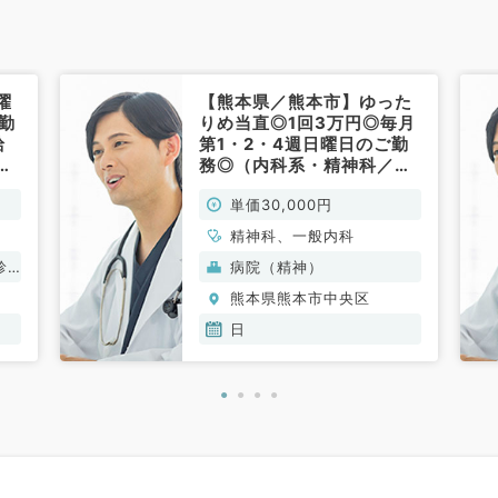
曜
【熊本県／熊本市】ゆった
勤
りめ当直◎1回3万円◎毎月
給
第1・2・4週日曜日のご勤
場
務◎（内科系・精神科／非
寄
常勤）
単価30,000円
ニ
仕
精神科、一般内科
科
診
病院（精神）
熊本県熊本市中央区
日