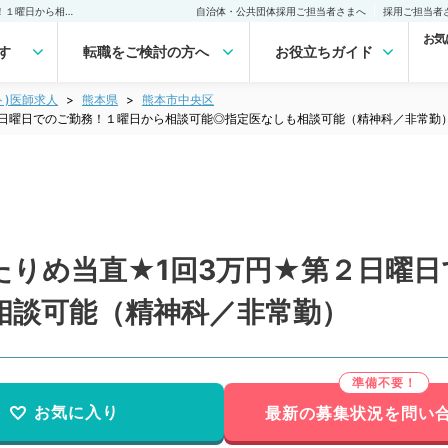
【熊本県／熊本市】ゆったりめ当直★1回3万円★第２日曜日でのご勤務！１曜日から相談可能◎指定医なしも相談可能（精神科／非常勤）非常勤(アルバイト)の求人｜医師の求人・転職・アルバイトは【マイナビDOCTOR】
自治体・公共団体採用ご担当者さまへ
採用ご担当者
お気
す
転職をご検討の方へ
お役立ちガイド
ト)医師求人
熊本県
熊本市中央区
２日曜日でのご勤務！１曜日から相談可能◎指定医なしも相談可能（精神科／非常勤
たりめ当直★1回3万円★第２日曜
相談可能（精神科／非常勤）
お気に入り
最新の募集状況を問い