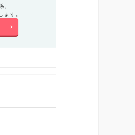
係、
します。