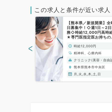
この求人と条件が近い求人
熊本市】ゆった
【熊本県／新規開業】全
日給3万円◎毎
日募集中！◇週1日～2日
曜日のご勤務
務◇時給12,000円高時
系・精神科／非
★専門医指定医お持ちの
合は時給15,000円！最
<
00円
時給12,000円
り駅から徒歩圏内のクリ
ックにて外来、問診のお
一般内科
精神科、心療内科
事です（心療内科・精神
神）
クリニック(美容・自由
／非常勤）
療）
本市中央区
熊本県熊本市中央区
月,火,水,木,土,日