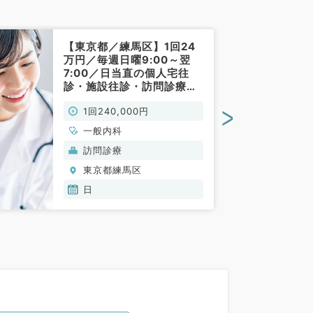
【東京都／練馬区】1回24
万円／毎週日曜9:00～翌
7:00／日当直の個人宅往
診・施設往診・訪問診療の
バイトです！マイカー通勤
>
1回240,000円
OK◎（一般内科／非常勤）
一般内科
訪問診療
東京都練馬区
日