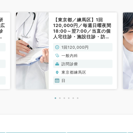
研
【東京都／練馬区】1回
幅広
120,000円／毎週日曜夜間
診
18:00～翌7:00／当直の個
◎
人宅往診・施設往診・訪問
曜
診療のバイトです！マイカ
1回120,000円
（一
ー通勤OK◎（一般内科／非
常勤）
一般内科
訪問診療
東京都練馬区
日