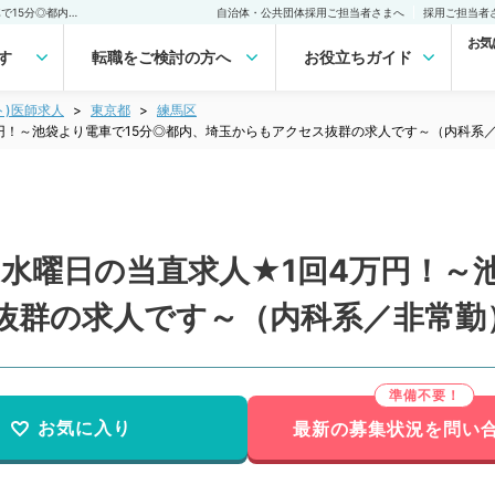
【東京都／練馬区】★第3水曜日の当直求人★1回4万円！～池袋より電車で15分◎都内、埼玉からもアクセス抜群の求人です～（内科系／非常勤）非常勤(アルバイト)の求人｜医師の求人・転職・アルバイトは【マイナビDOCTOR】
自治体・公共団体採用ご担当者さまへ
採用ご担当者
お気
す
転職をご検討の方へ
お役立ちガイド
ト)医師求人
東京都
練馬区
円！～池袋より電車で15分◎都内、埼玉からもアクセス抜群の求人です～（内科系
水曜日の当直求人★1回4万円！～
抜群の求人です～（内科系／非常勤
お気に入り
最新の募集状況を問い