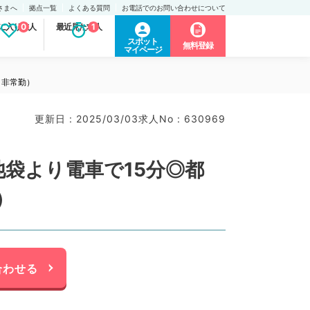
さまへ
拠点一覧
よくある質問
お電話でのお問い合わせについて
に入り求人
0
最近見た求人
1
スポット
無料登録
マイページ
／非常勤）
更新日 : 2025/03/03
求人No : 630969
池袋より電車で15分◎都
）
合わせる