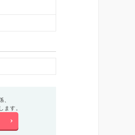
係、
します。