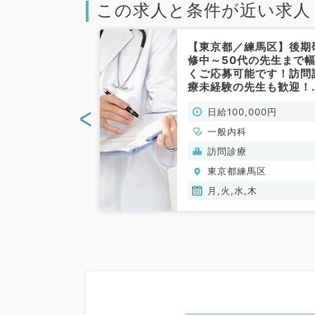
この求人と条件が近い求人
練馬区】隔週勤
【東京都／練馬区】後期
18時30分～8
修中～50代の先生まで
5.5万円＋イ
くご応募可能です！訪問
ブの当直バイト
療未経験の先生も歓迎！
は宿直です！毎
日給10万・毎週月火水木
<
00円
日給100,000円
募集（内科系・
のうち1曜日～勤務可能
常勤）
般内科／非常勤）
、外科系全般、一
一般内科
般）
訪問診療
馬区
東京都練馬区
月,火,水,木