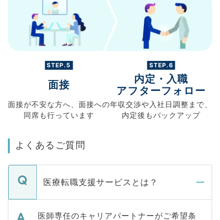
STEP.5
STEP.6
内定・入職
面接
アフターフォロー
面接が不安な方へ、
面接への
年収交渉や
入社日調整まで、
同席も
行っています
内定後もバックアップ
よくあるご質問
医療転職支援サービスとは？
医師専任のキャリアパートナーがご希望条