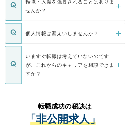
うち約3割は、Webサイトからご覧いただ
転職・入職を強要されることはありま
い。
けない「非公開求人」です。非公開求人は
せんか？
下記の理由によって、一般には公開してい
ません。
転職・入職を強要することは一切ありませ
ん。また、仮に応募先から内定をいただい
個人情報は漏えいしませんか？
■応募殺到を避けるため 人気のある医療機
たとしても、ご本人が納得しない限り、内
関を公にしてしまうと、応募が殺到する場
定を承諾する必要はありません。内定先へ
個人情報が漏えいすることはありませんの
合があります。 選考を効率よく行うため
の辞退の連絡はキャリアパートナーが行い
で、ご安心ください。当サイトからの登録
いますぐ転職は考えていないのです
に、医療機関が求める条件に合った人材の
ますので、ご安心ください。
などで収集したご登録者様の個人情報は、
が、これからのキャリアを相談できま
みを人材紹介会社に依頼するケースが増え
ご本人のキャリアアップおよび転職活動の
ています。
すか？
支援を目的に使用いたします。お預かりし
ているすべての個人データはご本人の許可
お気軽にご相談ください。先生専任のキャ
なく、医療機関側に開示したり、第三者に
リアパートナーが将来のご希望などをおう
提供することは一切ありません。また弊社
かがいして、現在の医療機関の状況や紹介
転職成功の秘訣は
は、個人情報の取り扱いについての厳密な
経験をまじえながら、適切なアドバイスを
管理基準を満たした事業者のみに付与され
「非公開求人」
させていただきます。すぐにご転職をされ
る、プライバシーマークを取得済みです。
ない方には、長期的なサポートが可能です
ご登録いただいた個人情報は、SSL（デー