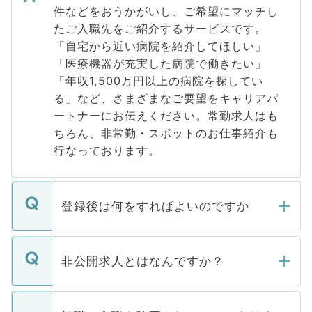
件などをおうかがいし、ご希望にマッチし
たご入職先をご紹介するサービスです。
「自宅から近い病院を紹介してほしい」
「医療機器が充実した病院で働きたい」
「年収1,500万円以上の病院を探してい
る」など、さまざまなご要望をキャリアパ
ートナーにお伝えください。常勤求人はも
ちろん、非常勤・スポットのお仕事紹介も
行なっております。
登録後は何をすればよいのですか
ご登録いただきましたら、弊社担当者がご
登録内容を確認し、その後メールもしくは
非公開求人とはなんですか？
お電話にて次のステップのご案内をいたし
ます。通常、5営業日以内にはご連絡をせて
マイナビDOCTORで取り扱っている求人の
いただきますので、しばらくお待ちくださ