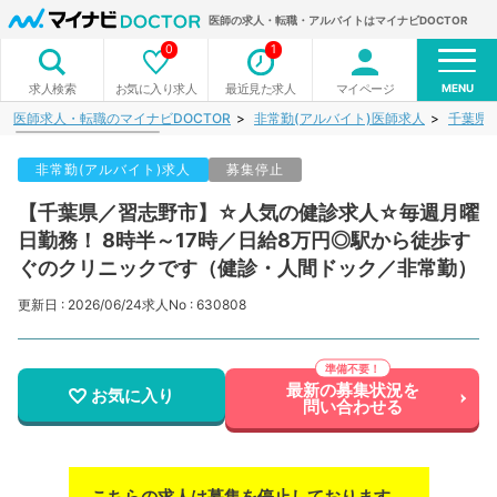
医師の求人・転職・アルバイトはマイナビDOCTOR
0
1
MENU
お気に入り求人
最近見た求人
マイページ
求人検索
医師求人・転職のマイナビDOCTOR
非常勤(アルバイト)医師求人
千葉県
非常勤(アルバイト)求人
募集停止
【千葉県／習志野市】☆人気の健診求人☆毎週月曜
日勤務！ 8時半～17時／日給8万円◎駅から徒歩す
ぐのクリニックです（健診・人間ドック／非常勤）
更新日 : 2026/06/24
求人No : 630808
最新の募集状況を
お気に入り
問い合わせる
こちらの求人は募集を停止しております。