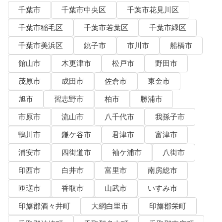
千葉市
千葉市中央区
千葉市花見川区
千葉市稲毛区
千葉市若葉区
千葉市緑区
千葉市美浜区
銚子市
市川市
船橋市
館山市
木更津市
松戸市
野田市
茂原市
成田市
佐倉市
東金市
旭市
習志野市
柏市
勝浦市
市原市
流山市
八千代市
我孫子市
鴨川市
鎌ケ谷市
君津市
富津市
浦安市
四街道市
袖ケ浦市
八街市
印西市
白井市
富里市
南房総市
匝瑳市
香取市
山武市
いすみ市
印旛郡酒々井町
大網白里市
印旛郡栄町