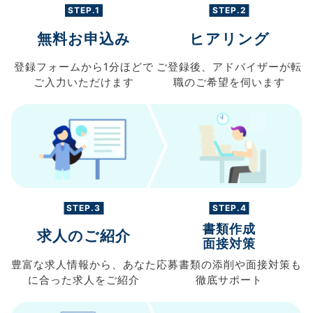
STEP.1
STEP.2
無料お申込み
ヒアリング
登録フォームから
1分ほどで
ご登録後、
アドバイザーが転
ご入力
いただけます
職の
ご希望を伺います
STEP.3
STEP.4
書類作成
求人のご紹介
面接対策
豊富な求人情報から、
あなた
応募書類の
添削や面接対策も
に合った求人を
ご紹介
徹底サポート